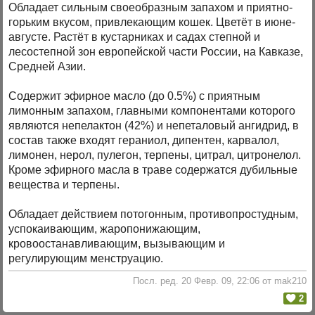
Обладает сильным своеобразным запахом и приятно-
горьким вкусом, привлекающим кошек. Цветёт в июне-
августе. Растёт в кустарниках и садах степной и
лесостепной зон европейской части России, на Кавказе,
Средней Азии.
Содержит эфирное масло (до 0.5%) с приятным
лимонным запахом, главными компонентами которого
являются непелактон (42%) и непеталовый ангидрид, в
состав также входят гераниол, дипентен, карвалол,
лимонен, нерол, пулегон, терпены, цитрал, цитронелол.
Кроме эфирного масла в траве содержатся дубильные
вещества и терпены.
Обладает действием потогонным, противопростудным,
успокаивающим, жаропонижающим,
кровоостанавливающим, вызывающим и
регулирующим менструацию.
Посл. ред. 20 Февр. 09, 22:06 от mak210
2