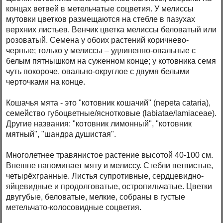
концах ветвей в метельчатые соцветия. У мелиссы
мутовки цветков размещаются на стебле в пазухах
верхних листьев. Венчик цветка мелиссы беловатый или
розоватый. Семена у обоих растений коричнево-
черные; только у мелиссы – удлиненно-овальные с
белым пятнышком на суженном конце; у котовника семя
чуть покороче, овально-округлое с двумя белыми
черточками на конце.
Кошачья мята - это "котовник кошачий" (nepeta cataria),
семейство губоцветные/яснотковые (labiatae/lamiaceae).
Другие названия: "котовник лимонный", "котовник
мятный", "шандра душистая".
Многолетнее травянистое растение высотой 40-100 см.
Внешне напоминает мяту и мелиссу. Стебли ветвистые,
четырёхгранные. Листья супротивные, сердцевидно-
яйцевидные и продолговатые, остропильчатые. Цветки
двугубые, беловатые, мелкие, собраны в густые
метельчато-колосовидные соцветия.