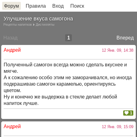
Форум
Правила
Вход
Поиск
Улучшение вкуса самогона
Рецепты напитков
Дистилляты
Назад
1
Вперед
Андрей
12 Янв. 09, 14:38
Полученный самогон всегда можно сделать вкуснее и
мягче.
А к сожалению особо этим не заморачивался, но иногда
подкрашиваю самогон карамелью, ориентируясь
цветом.
Ну и конечно же выдержка в стекле делает любой
напиток лучше.
1
Андрей
12 Янв. 09, 15:09