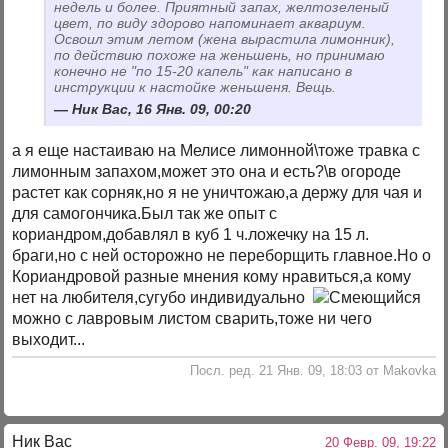
недель и более. Приятный запах, желтозеленый
цвет, по виду здорово напоминает аквариум.
Освоил этим летом (жена вырастила лимонник),
по действию похоже на женьшень, но принимаю
конечно не "по 15-20 капель" как написано в
инструкции к настойке женьшеня. Вещь.
Ник Вас, 16 Янв. 09, 00:20
а я еще настаиваю на Мелисе лимонной\тоже травка с
лимонным запахом,может это она и есть?\в огороде
растет как сорняк,но я не уничтожаю,а держу для чая и
для самогончика.Был так же опыт с
кориандром,добавлял в куб 1 ч.ложечку на 15 л.
браги,но с ней осторожно не переборщить главное.Но о
Кориандровой разные мнения кому нравиться,а кому
нет на любителя,сугубо индивидуально
можно с лавровым листом сварить,тоже ни чего
выходит...
Посл. ред. 21 Янв. 09, 18:03 от Makovka
Ник Вас
20 Февр. 09, 19:22