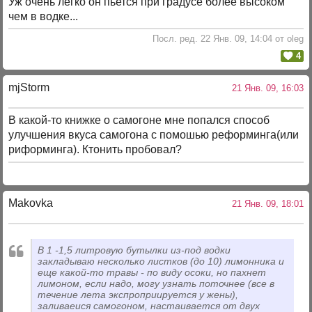
Уж очень легко он пьется при градусе более высоком
чем в водке...
Посл. ред. 22 Янв. 09, 14:04 от oleg
4
mjStоrm
21 Янв. 09, 16:03
В какой-то книжке о самогоне мне попался способ
улучшения вкуса самогона с помошью реформинга(или
риформинга). Ктонить пробовал?
Makovka
21 Янв. 09, 18:01
В 1 -1,5 литровую бутылки из-под водки
закладываю несколько листков (до 10) лимонника и
еще какой-то травы - по виду осоки, но пахнет
лимоном, если надо, могу узнать поточнее (все в
течение лета экспроприируется у жены),
заливаеися самогоном, настаивается от двух