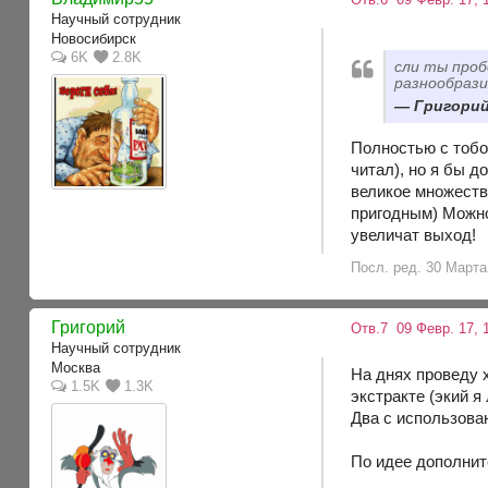
Научный сотрудник
Новосибирск
6K
2.8K
сли ты проб
разнообрази
Григорий,
Полностью с тобо
читал), но я бы 
великое множество
пригодным) Можно 
увеличат выход!
Посл. ред. 30 Марта
Григорий
Отв.7
09 Февр. 17, 
Научный сотрудник
Москва
На днях проведу 
1.5K
1.3K
экстракте (экий 
Два с использова
По идее дополнит