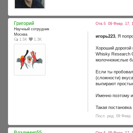
Григорий
Отв.5
09 Февр. 17, 
Научный сотрудник
Москва
игорь223
, Я попр
1.5K
1.3K
Хороший дорогой в
Whisky Research 
молочнокислые б
Если ты пробовал
(сложности) вкус
выпирают просты
Именно поэтому и
Такая постановка 
Посл. ред. 09 Февр. 
Владимир55
Отв.6
09 Февр. 17, 