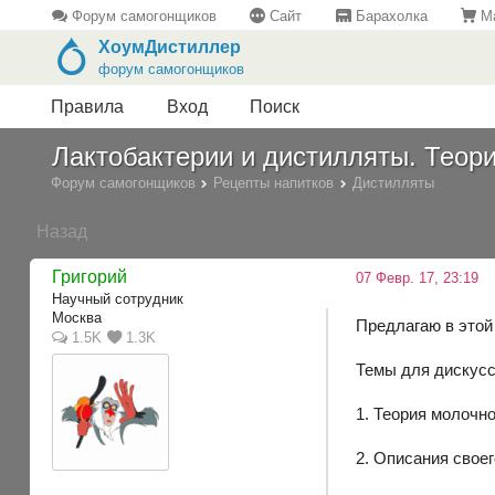
Форум самогонщиков
Сайт
Барахолка
Ма
ХоумДистиллер
форум самогонщиков
Правила
Вход
Поиск
Лактобактерии и дистилляты. Теори
Форум самогонщиков
Рецепты напитков
Дистилляты
Назад
Григорий
07 Февр. 17, 23:19
Научный сотрудник
Москва
Предлагаю в этой
1.5K
1.3K
Темы для дискусс
1. Теория молочно
2. Описания своег