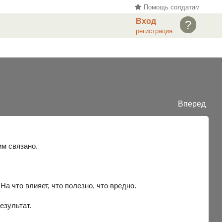
Помощь солдатам
Вход
?
регистрация
Вперед
им связано.
а что влияет, что полезно, что вредно.
езультат.