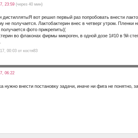
7, 23:59
(через 40 мин)
Я вот решил первый раз попробовать внести лактоб
му не получается. Лактобактерин внес в четверг утром. Пленки 
е получается фото прикрепить((
терин во флаконах фирмы микроген, в одной дозе 1#10 в 9й ст
.
17, 00:03 от костя83
7, 06:22
а нужно внести постановку задачи, иначе ни фига не понятно, з