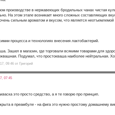
ом производстве в нержавеющих бродильных чанах чистая культу
ьно. На этом этапе возникает много сложных составляющих вку
очень сильным ароматом и вкусом, что является неотъемлемой 
 химии процесса и технологиях внесения лактобактерий.
а. Зашел в магазин, где торговали всякими товарами для здоров
оквашная. Подумал, что простокваша наиболее нейтральная. Хо
17, 09:46 от Григорий
7, 07:45
васка это просто средство, а я те говорю про принцип.
крыта в преамбуле - на фига это нужно простому домашнему винок