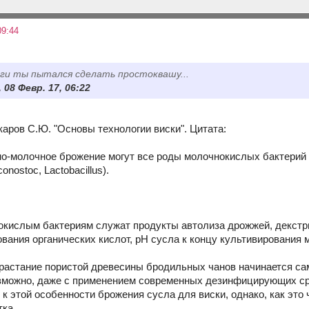
09:44
аги ты пытался сделать простоквашу...
 08 Февр. 17, 06:22
каров С.Ю. "Основы технологии виски". Цитата:
о-молочное брожение могут все роды молочнокислых бактерий 
onostoc, Lactobacillus).
кислым бактериям служат продукты автолиза дрожжей, декстри
вания органических кислот, pH сусла к концу культивирова­ния м
растание пористой древесины бродильных чанов начинается са
зможно, даже с применением современных дезинфицирующих сред
к этой особенности брожения сусла для виски, однако, как это 
тка.