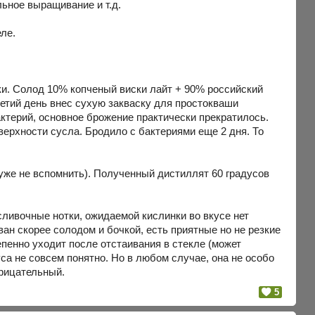
ьное выращивание и т.д.
ле.
ки. Солод 10% копченый виски лайт + 90% российский
ретий день внес сухую закваску для простокваши
бактерий, основное брожение практически прекратилось.
верхности сусла. Бродило с бактериями еще 2 дня. То
 уже не вспомнить). Полученный дистиллят 60 градусов
ливочные нотки, ожидаемой кислинки во вкусе нет
ан скорее солодом и бочкой, есть приятные но не резкие
тепенно уходит после отстаивания в стекле (может
уса не совсем понятно. Но в любом случае, она не особо
трицательный.
5