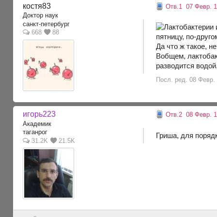
костя83
Отв.1
07 Февр. 1
Доктор наук
санкт-петербург
668
88
пятницу, по-друго
Да что ж такое, н
Вобщем, лактобак
разводится водой
Посл. ред. 08 Февр. 
игорь223
Отв.2
08 Февр. 1
Академик
таганрог
Гриша, для порядк
31.2K
21.5K