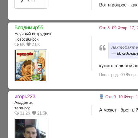
Вот и вопрос - ка
Владимир55
Отв.8
09 Февр. 17, 
Научный сотрудник
Новосибирск
6K
2.8K
лактобакте
Владимир5
купить в любой ап
Посл. ред. 09 Февр.
игорь223
Отв.9
10 Февр. 1
Академик
таганрог
А может - бретты
31.2K
21.5K