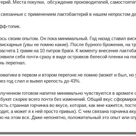
терий. Места покупки, обсуждение производителей, самостоятел
 связанные с применением лактобактерий в нашем непростом де
офф-топик.
юсь своим опытом. Он пока минимальный. Год назад ставил вис
вискарные (увы не помню какие). После бурного брожения, на т
з расчета 1 грамм на 10 литров браги. К моменту внесения лакто
оявили себя почти сразу в виде островков белесой пленки на по
ень перегнал.
оматики в первом и втором перегоне не помню (может и был, но
рез год слил и вывел крепость до 43%.
олученном готовом напитке минимально чувствуются в аромате с
 букет скорее всего почти без изменений. Общий вкус сформиров
сть странная горчинка во вкусе, которая, как мне кажется, пос
дит, а может я к ней просто привык). С чем связана горчинка вк
но на этом все. Даже непонятно, положительный это опыт или о