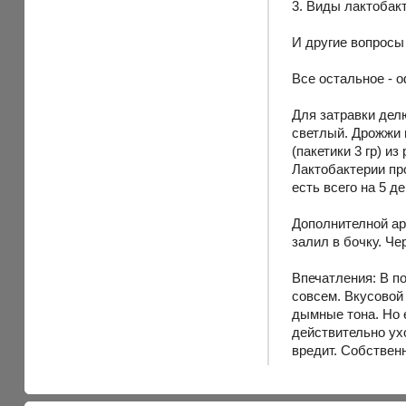
3. Виды лактобак
И другие вопросы
Все остальное - 
Для затравки дел
светлый. Дрожжи 
(пакетики 3 гр) и
Лактобактерии пр
есть всего на 5 д
Дополнителной ар
залил в бочку. Че
Впечатления: В п
совсем. Вкусовой
дымные тона. Но е
действительно ухо
вредит. Собствен