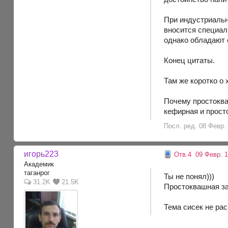
При индустриальн
вносится специал
однако обладают 
Конец цитаты.
Там же коротко о
Почему простокваш
кефирная и прост
Посл. ред. 08 Февр. 
игорь223
Отв.4
09 Февр. 1
Академик
таганрог
Ты не понял)))
31.2K
21.5K
Простоквашная зак
Тема сисек не рас