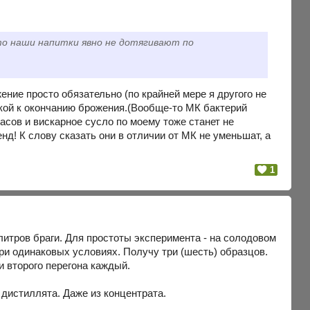
то наши напитки явно не дотягивают по
ние просто обязательно (по крайней мере я другого не
зкой к окончанию брожения.(Вообще-то МК бактерий
асов и вискарное сусло по моему тоже станет не
нд! К слову сказать они в отличии от МК не уменьшат, а
1
литров браги. Для простоты эксперимента - на солодовом
ри одинаковых условиях. Получу три (шесть) образцов.
и второго перегона каждый.
дистиллята. Даже из концентрата.