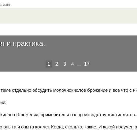
газин
я и практика.
1
2
3
4
...
17
 теме отдельно обсудить молочнокислое брожение и все что с н
ии:
кислого брожения, применительно к производству дистиллятов. Н
о опыта и опыта коллег. Когда, сколько, какие. И какой получен р