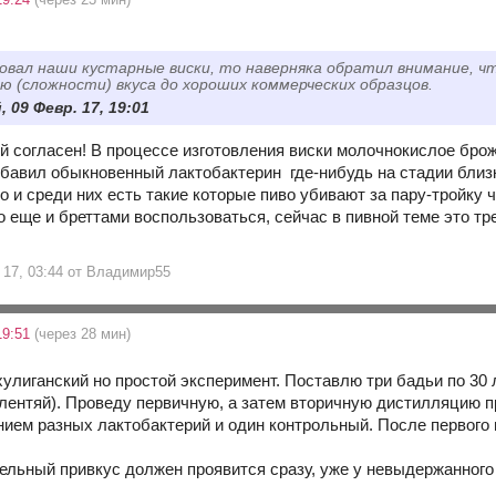
овал наши кустарные виски, то наверняка обратил внимание, ч
ю (сложности) вкуса до хороших коммерческих образцов.
 09 Февр. 17, 19:01
й согласен! В процессе изготовления виски молочнокислое броже
добавил обыкновенный лактобактерин где-нибудь на стадии бли
 и среди них есть такие которые пиво убивают за пару-тройку ч
еще и бреттами воспользоваться, сейчас в пивной теме это тре
 17, 03:44 от Владимир55
19:51
(через 28 мин)
хулиганский но простой эксперимент. Поставлю три бадьи по 30 
я лентяй). Проведу первичную, а затем вторичную дистилляцию п
нием разных лактобактерий и один контрольный. После первого 
ельный привкус должен проявится сразу, уже у невыдержанного 