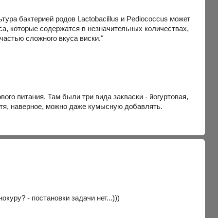
ра бактерией родов Lactobacillus и Pediococcus может
са, которые содержатся в незначительных количествах,
частью сложного вкуса виски."
ого питания. Там были три вида закваски - йогуртовая,
тя, наверное, можно даже кумысную добавлять.
уру? - постановки задачи нет...)))