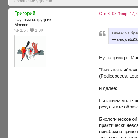
сообщение удалено
Григорий
Отв.3
08 Февр. 17, 
Научный сотрудник
Москва
1.5K
1.3K
зачем из бр
игорь223,
Ну например - Ма
"Вызывать яблочн
(Pediococcus, Leuc
и далее:
Питанием молочно
результате образо
Биологическое об
практически нево
неизбежно привел 
достоинство напи