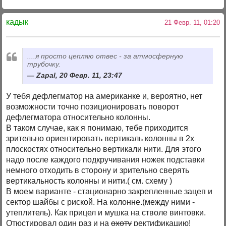
кадык
21 Февр. 11, 01:20
....я просто цепляю отвес - за атмосферную
трубочку.
Zapal, 20 Февр. 11, 23:47
У тебя дефлегматор на американке и, вероятно, нет
возможности точно позиционировать поворот
дефлегматора относительно колонны.
В таком случае, как я понимаю, тебе приходится
зрительно ориентировать вертикаль колонны в 2х
плоскостях относительно вертикали нити. Для этого
надо после каждого подкручивания ножек подставки
немного отходить в сторону и зрительно сверять
вертикальность колонны и нити.( см. схему )
В моем варианте - стационарно закрепленные зацеп и
сектор шайбы с риской. На колонне.(между ними -
утеплитель). Как прицел и мушка на стволе винтовки.
Отюстировал один раз и на
охоту
ректификацию!