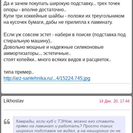
Да и зачем покупать широкую подставку... трех точек
опоры - вполне достаточно..
Купи три хоккейные шайбы - положи их треугольником
на кусочек бумаги, дабы не прилипла к ламинату.
Если уж совсем эстет - набери в поиске (подставка под
стиральную машину)..
Довольно мощные и надежные силиконовые
аммортизаторы... эстетичные..
стоят копейки.. много всяких видов и расцветок..
типа пример..
http://arz-santehnika.ru/...4/15224.745.jpg
Likhoslav
14 Дек. 20, 17:44
Камрады, если куб с ТЭНом, можно его ставить
прямо на ламинат и работать? Просто таких
широких подставок не видел, а на нешироких он не