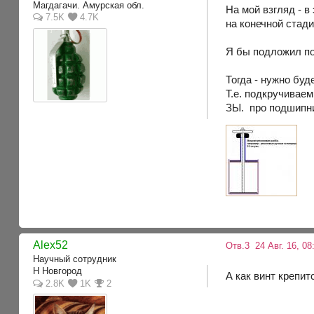
Магдагачи. Амурская обл.
На мой взгляд - в
7.5K
4.7K
на конечной стади
Я бы подложил по
Тогда - нужно буд
Т.е. подкручиваем
ЗЫ. про подшипни
Alex52
Отв.3
24 Авг. 16, 08
Научный сотрудник
Н Новгород
А как винт крепит
2.8K
1K
2