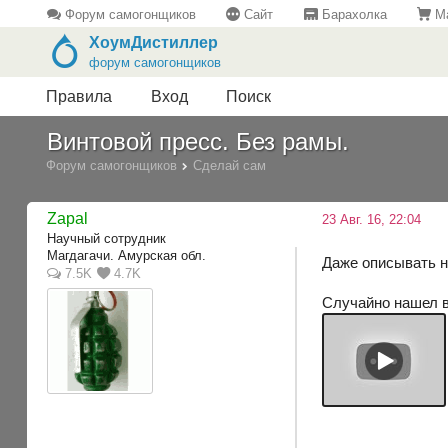
Форум самогонщиков
Сайт
Барахолка
Ма
ХоумДистиллер
форум самогонщиков
Правила
Вход
Поиск
Винтовой пресс. Без рамы.
Форум самогонщиков
Сделай сам
Zapal
23 Авг. 16, 22:04
Научный сотрудник
Магдагачи. Амурская обл.
Даже описывать не
7.5K
4.7K
Случайно нашел в