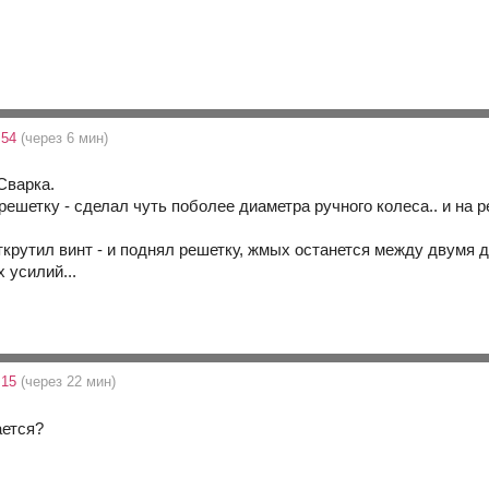
:54
(через 6 мин)
Сварка.
ешетку - сделал чуть поболее диаметра ручного колеса.. и на р
ткрутил винт - и поднял решетку, жмых останется между двумя д
х усилий...
:15
(через 22 мин)
ается?