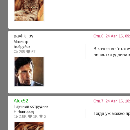
pavlik_by
Отв.6
24 Авг. 16, 09
Магистр
Бобруйск
В качестве "стати
265
57
лепестки удлинит
Alex52
Отв.7
24 Авг. 16, 10
Научный сотрудник
Н Новгород
Тогда уж можно п
2.8K
1K
2