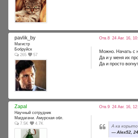
pavlik_by
Отв.8
24 Авг. 16, 10
Магистр
Бобруйск
Можно. Начать с 
265
57
Да и у меня их пр
Да и просто вогн
Zapal
Отв.9
24 Авг. 16, 12
Научный сотрудник
Магдагачи. Амурская обл.
7.5K
4.7K
А ка корыт
Alex52, 24