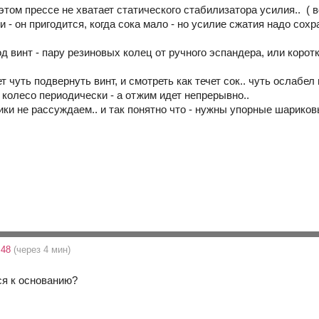
 этом прессе не хватает статического стабилизатора усилия.. ( во
и - он пригодится, когда сока мало - но усилие сжатия надо сохр
д винт - пару резиновых колец от ручного эспандера, или коро
ет чуть подвернуть винт, и смотреть как течет сок.. чуть ослабел
 колесо периодически - а отжим идет непрерывно..
ки не рассуждаем.. и так понятно что - нужны упорные шариков
:48
(через 4 мин)
ся к основанию?