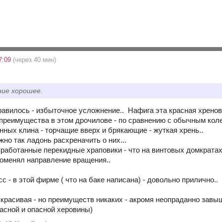
7:09
(через 40 мин)
ние хорошее.
равилось - избыточное усложнение.. Нафига эта красная хрен
 преимущества в этом дрочилове - по сравнению с обычным кол
нных клина - торчащие вверх и брякающие - жуткая хрень..
жно так ладонь расхреначить о них...
зработанные перекидные храповики - что на винтовых домкратах 
поменял направление вращения..
сс - в этой фирме ( что на баке написана) - довольно прилично..
красивая - но преимуществ никаких - акромя неопраданно завы
красной и опасной херовины)