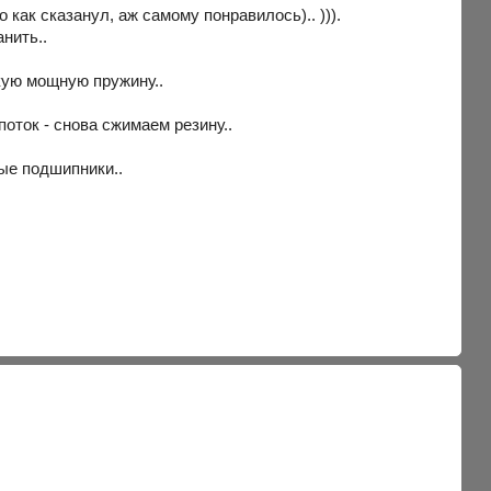
 как сказанул, аж самому понравилось).. ))).
анить..
ткую мощную пружину..
 поток - снова сжимаем резину..
ые подшипники..