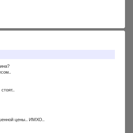
овина?
есом..
стоят..
шенной цены.. ИМХО..