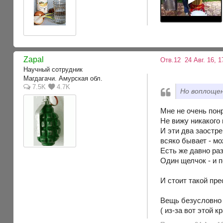
Zapal
Отв.12
24 Авг. 16, 1
Научный сотрудник
Магдагачи. Амурская обл.
7.5K
4.7K
Но воплоще
Мне не очень пон
Не вижу никакого
И эти два заостре
всяко бывает - мо
Есть же давно ра
Один щелчок - и 
И стоит такой пре
Вещь безусловно 
( из-за вот этой 