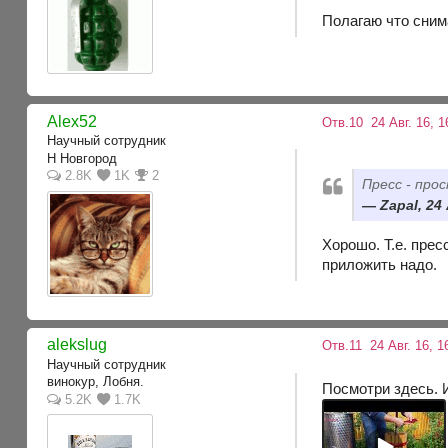
Полагаю что снима
Alex52
Отв.10
24 Авг. 16, 1
Научный сотрудник
Н Новгород
2.8K
1K
2
Пресс - про
Zapal, 24 
Хорошо. Т.е. прес
приложить надо.
alekslug
Отв.11
24 Авг. 16, 1
Научный сотрудник
винокур, Лобня.
Посмотри здесь. 
5.2K
1.7K