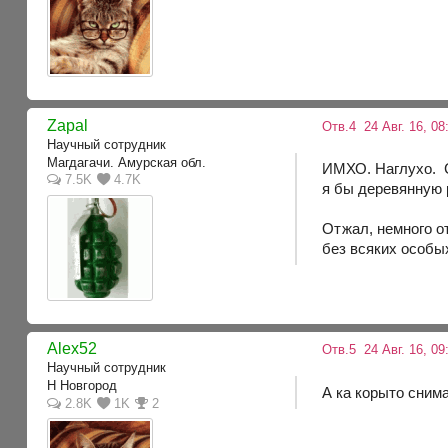
Zapal
Отв.4
24 Авг. 16, 08
Научный сотрудник
Магдагачи. Амурская обл.
ИМХО. Наглухо. 
7.5K
4.7K
я бы деревянную р
Отжал, немного о
без всяких особы
Alex52
Отв.5
24 Авг. 16, 09
Научный сотрудник
Н Новгород
А ка корыто сним
2.8K
1K
2