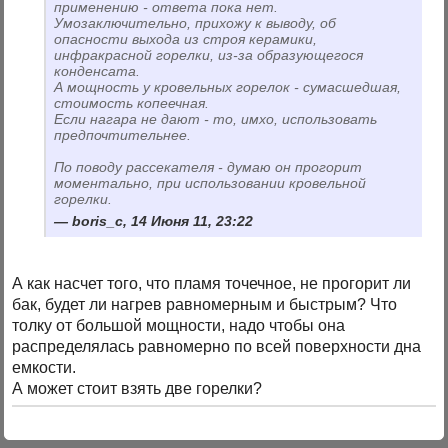
применению - ответа пока нет.
Умозаключительно, прихожу к выводу, об
опасности выхода из строя керамики,
инфракрасной горелки, из-за образующегося
конденсата.
А мощность у кровельных горелок - сумасшедшая,
стоимость копеечная.
Если нагара не дают - то, имхо, использовать
предпочтительнее.
По поводу рассекателя - думаю он прогорит
моментально, при использовании кровельной
горелки.
boris_c, 14 Июня 11, 23:22
А как насчет того, что пламя точечное, не прогорит ли
бак, будет ли нагрев равномерным и быстрым? Что
толку от большой мощности, надо чтобы она
распределялась равномерно по всей поверхности дна
емкости.
А может стоит взять две горелки?