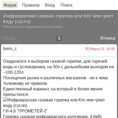
Форум
Правила
Вход
Поиск
Инфракрасная газовая горелка или Кто чем греет
воду (сусло)
Пивная посуда, оборудование и материалы
Назад
1
Вперед
boris_c
30 Марта 11, 16:05
Озадачился я выбором газовой горелки, для горячей
воды и сусловарника, на 50л с дальнейшим выходом на
~100-120л
Посещения рынка и различных магазинов - ни к чему
толковому не привели.
Единственный вариант, на который я более менее
прельстился:
ГИ-4,6 "ПРОМЕТЕЙ-2"
Горелка газовая инфракрасного излучения, 4,6кВт