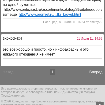
на одной рукоятке.
http://www.entuziast.ru/assortiment/catalog/Stroitelnoeo
вот еще
http://www.promjet.ru/...lki_krovel.html
Посл. ред. 01 Июля 11, 14:53 от dmitriy79
tixoxod-4x4
01 Июля 11, 14:58
это все хорошо и просто, но к инфракрасным это
никакого отношения не имеет
Назад
1
Вперед
Все размещаемые материалы отражают исключительно мнения их
авторов и могут не совпадать с мнением Администрации форума
ХоумДистиллер.
© 2026 ХоумДистиллер (форум самогонщиков, пивоваров, виноделов,
ректификаторов, зерновиков)