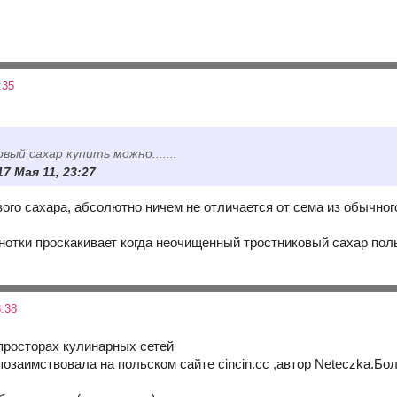
:35
вый сахар купить можно.......
17 Мая 11, 23:27
ого сахара, абсолютно ничем не отличается от сема из обычного,
нотки проскакивает когда неочищенный тростниковый сахар поль
:38
 просторах кулинарных сетей
позаимствовала на польском сайте cincin.cc ,автор Neteczka.Бо