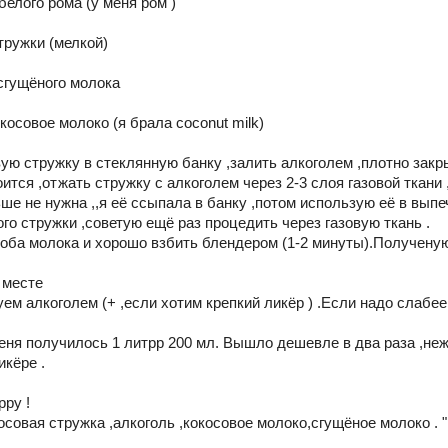
белого рома (у меня ром )
тружки (мелкой)
 сгущёного молока
окосовое молоко (я брала coconut milk)
ю стружку в стеклянную банку ,залить алкоголем ,плотно закры
оится ,отжать стружку с алкоголем через 2-3 слоя газовой ткани 
е не нужна ,,я её ссыпала в банку ,потом использую её в выпе
го стружки ,советую ещё раз процедить через газовую ткань .
 оба молока и хорошо взбить блендером (1-2 минуты).Получену
 месте
ем алкоголем (+ ,если хотим крепкий ликёр ) .Если надо слабее 
еня получилось 1 литрр 200 мл. Вышло дешевле в два раза ,неж
икёре .
ppy !
совая стружка ,алкоголь ,кокосовое молоко,сгущёное молоко . "