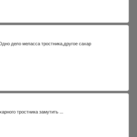
.Одно дело меласса тростника,другое сахар
рного тростника замутить ...