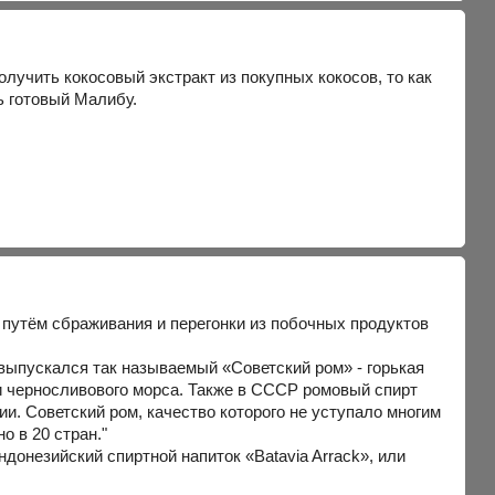
олучить кокосовый экстракт из покупных кокосов, то как
ь готовый Малибу.
ый путём сбраживания и перегонки из побочных продуктов
 выпускался так называемый «Советский ром» - горькая
и черносливового морса. Также в СССР ромовый спирт
и. Советский ром, качество которого не уступало многим
о в 20 стран."
донезийский спиртной напиток «Batavia Arrack», или