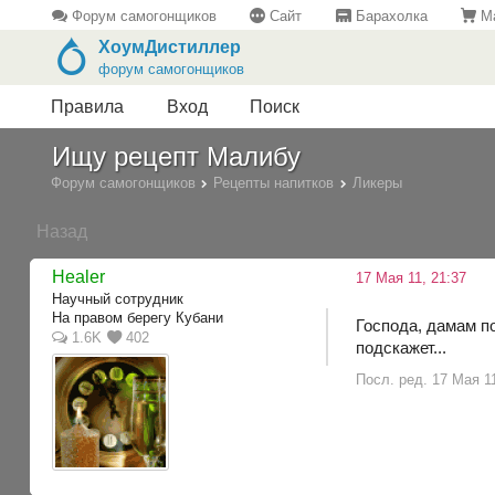
Форум самогонщиков
Сайт
Барахолка
Ма
ХоумДистиллер
форум самогонщиков
Правила
Вход
Поиск
Ищу рецепт Малибу
Форум самогонщиков
Рецепты напитков
Ликеры
Назад
Healer
17 Мая 11, 21:37
Научный сотрудник
На правом берегу Кубани
Господа, дамам п
1.6K
402
подскажет...
Посл. ред. 17 Мая 1