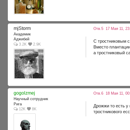
mjStоrm
Отв.5
17 Мая 11, 23
Академик
Аджибей
C тростниковым с
3.2K
2.9K
Вместо плантации
а тростниковый сах
gogolzmej
Отв.6
18 Мая 11, 00
Научный сотрудник
Рига
Дрожжи то есть у 
12K
8K
тростникового есс