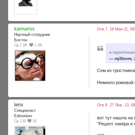
kaimariss
Отв.7
18 Мая 11, 09
Научный сотрудник
Бостон
2.9K
2.8K
а тростнико
mjStorm, 
Сем из тростников
Немного ромовой 
lerix
Отв.8
27 Янв. 13, 08
Специалист
Edmonton
вот тут нашла на
139
36
"Рецепт ликёра я 