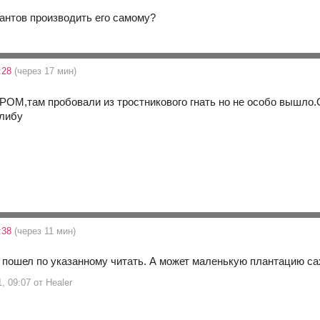
иантов производить его самому?
:28
(через 17 мин)
а РОМ,там пробовали из тростникового гнать но не особо вышло
:38
(через 11 мин)
 пошел по указанному читать. А может маленькую плантацию саха
, 09:07 от Healer