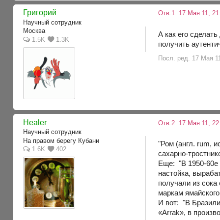
Григорий
Отв.1
17 Мая 11, 21
Научный сотрудник
Москва
А как его сделать
1.5K
1.3K
получить аутенти
Посл. ред. 17 Мая 1
Healer
Отв.2
17 Мая 11, 22
Научный сотрудник
На правом берегу Кубани
"Ром (англ. rum, 
1.6K
402
сахарно-тростник
Еще: "В 1950-60е
настойка, выраба
получали из сока
маркам ямайского 
И вот: "В Бразили
«Arrak», в произв