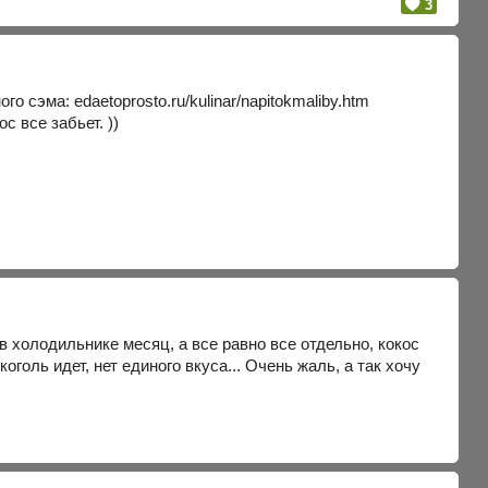
3
о сэма: edaetoprosto.ru/kulinar/napitokmaliby.htm
 все забьет. ))
 холодильнике месяц, а все равно все отдельно, кокос
голь идет, нет единого вкуса... Очень жаль, а так хочу