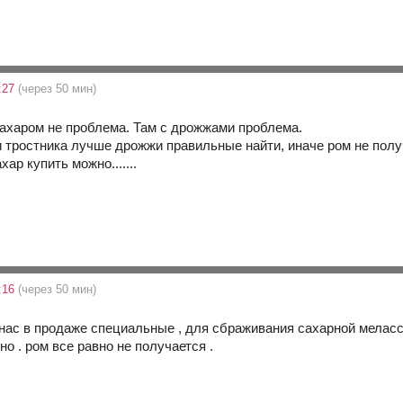
:27
(через 50 мин)
ахаром не проблема. Там с дрожжами проблема.
 тростника лучше дрожжи правильные найти, иначе ром не полу
ар купить можно.......
:16
(через 50 мин)
нас в продаже специальные , для сбраживания сахарной мелассы
но . ром все равно не получается .