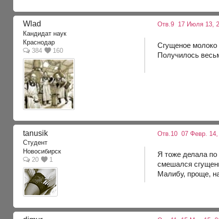
Wlad
Отв.9
17 Июля 13, 2
Кандидат наук
Краснодар
Сгущеное молоко - 
384
160
Получилось весьма
tanusik
Отв.10
07 Февр. 14,
Студент
Новосибирск
Я тоже делала по
20
1
смешался сгущенко
Малибу, проще, на