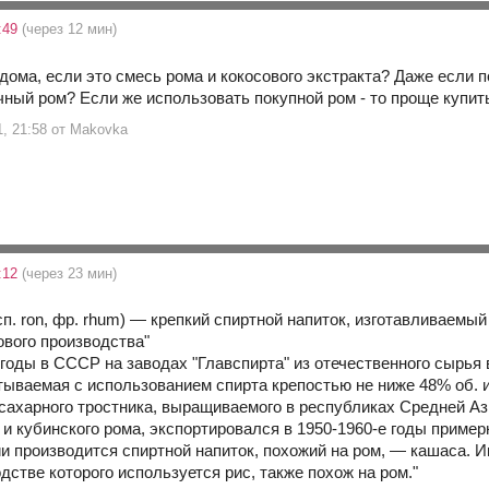
:49
(через 12 мин)
 дома, если это смесь рома и кокосового экстракта? Даже если п
чный ром? Если же использовать покупной ром - то проще купит
1, 21:58 от Makovka
:12
(через 23 мин)
исп. ron, фр. rhum) — крепкий спиртной напиток, изготавливаем
ового производства"
 годы в СССР на заводах "Главспирта" из отечественного сырья
тываемая с использованием спирта крепостью не ниже 48% об. 
 сахарного тростника, выращиваемого в республиках Средней Ази
и кубинского рома, экспортировался в 1950-1960-е годы примерн
и производится спиртной напиток, похожий на ром, — кашаса. Ин
одстве которого используется рис, также похож на ром."