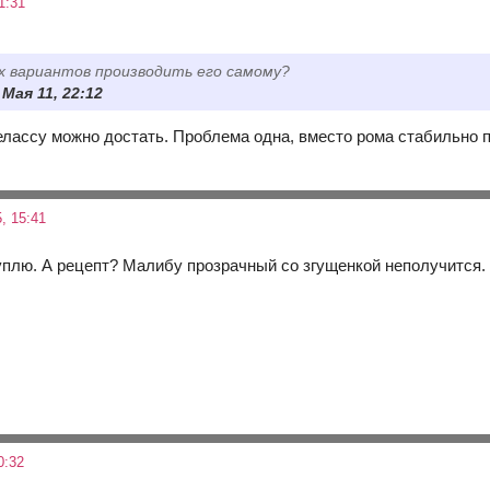
1:31
х вариантов производить его самому?
 Мая 11, 22:12
елассу можно достать. Проблема одна, вместо рома стабильно 
, 15:41
уплю. А рецепт? Малибу прозрачный со згущенкой неполучится.
0:32