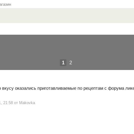
газин
1
2
о вкусу оказались приготавливаемые по рецептам с форума лик
1, 21:58 от Makovka