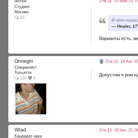
dimur
Отв.11
15 Мая 15, 0
Студент
Москва
10
И что никаи
Healer, 17
Варианты есть, м
Onnegin
Отв.12
19 Авг. 15
Специалист
Тольятти
Допустим я ром к
124
9
Wlad
Отв.13
20 Авг. 15, 0
Кандидат наук