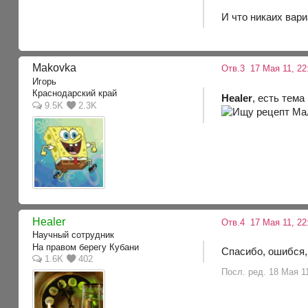
И что никаих вар
Makovka
Отв.3
17 Мая 11, 22
Игорь
Краснодарский край
Healer
, есть тем
9.5K
2.3K
Healer
Отв.4
17 Мая 11, 22
Научный сотрудник
На правом берегу Кубани
Спасибо, ошибся,
1.6K
402
Посл. ред. 18 Мая 11