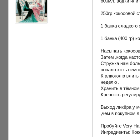
600мл. водки или 
250гр кокосовой с
1 банка сладкого
1 банка (400 гр) к
Насыпать кокосову
Затем ,когда наст
Стружка нам больш
попало хоть немно
К алкоголю влить
неделю .
Хранить в тёмном
Крепость регулиру
Выход ликёра у м
,чем в покупном л
Пробуйте Very Ha
Ингредиенты: Коко