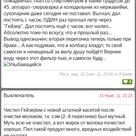
пожадничал, гнал со спиртометром в банке градусов до
45. аппарат- скороварка и холодильник из нержавейки,
сухопарник даже сегодня не поставил. Выгнал, дал
постоять с часок, ОДИН раз прогнал литр через
"Гейзер". Дал постоять ещё с часок, вот налил...
Абсолютно тоже по вскусу, что и прошлый раз...
Вывод однозначен: вторая перегонка теперь только при
браке... А как подумаю, что в колбасу кладут, то свой
самогон и нечищеный за милу душу пойдёт! Вернее
воду через этот фильтр пью, и самогон буду...
Посл. ред. 22 Сент. 11, 23:41 от Pahello
4
Выключатель
15 Нояб. 11, 21:23
Чистил Гейзером с новой штатной касетой после
очистки молоком, т.к. сэм (2- й перегонки) был мутный.
Муть всю не очистил, а вот жирок от молока почистил
хорошо. Пил такой продукт много, вредных воздействий
не ощутил.