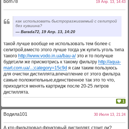
born78
19 Апр. 13, 14:43
как использовать быстроразжигаемый с селитрой
без кувшина?
Barada72, 19 Апр. 13, 14:20
такой лучше вообще не использовать тем более с
селитрой,вместо этого лучше тогда уж купить уголь типа
такого
http://www.vodo.in.ua/bau-a/
это и то получше
будет,или же присмотрись к такому фильтру
http://aqua-
mart.com.ua/...;category=15c9d
я сам таким пользуюсь
для очистки дистиллята,впечатление от этого фильтра
самые положительные,единственное так это то что,
приходится менять картридж после 20-25 литров
дистиллята.
1
Водила101
30 Июля 13, 21:24
А кто фильтровал фруктовый дистиллят, стоит ли?