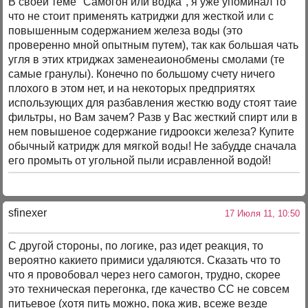
В своей теме "Самогон или водка", я уже упоминал то
что не стоит применять катриджи для жесткой или с
повышенным содержанием железа воды (это
проверенно мной опытным путем), так как большая чать
угля в этих ктриджах заменеаионобмены смолами (те
самые гранулы). Конечно по большому счету ничего
плохого в этом нет, и на некоторых предприятях
использующих для разбавления жесткю воду стоят таие
фильтры, но Вам зачем? Разв у Вас жесткий спирт или в
нем повышеное содержание гидроокси железа? Купите
обычный катридж для мягкой воды! Не забудде сначала
его промыть от угольной пыли исравленной водой!
sfinexer
17 Июля 11, 10:50
С другой стороны, по логике, раз идет реакция, то
вероятно какието примиси удаляются. Сказать что то
что я провобовал через него самогон, трудно, скорее
это техническая перегонка, где качество СС не совсем
питьевое (хотя пить можно, пока жив, всеже везде