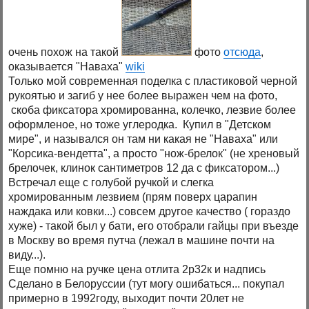
очень похож на такой
фото
отсюда
,
оказывается "Наваха"
wiki
Только мой современная поделка с пластиковой черной
рукоятью и загиб у нее более выражен чем на фото,
скоба фиксатора хромированна, колечко, лезвие более
оформленое, но тоже углеродка. Купил в "Детском
мире", и назывался он там ни какая не "Наваха" или
"Корсика-вендетта", а просто "нож-брелок" (не хреновый
брелочек, клинок сантиметров 12 да с фиксатором...)
Встречал еще с голубой ручкой и слегка
хромированным лезвием (прям поверх царапин
наждака или ковки...) совсем другое качество ( гораздо
хуже) - такой был у бати, его отобрали гайцы при въезде
в Москву во время путча (лежал в машине почти на
виду...).
Еще помню на ручке цена отлита 2р32к и надпись
Сделано в Белоруссии (тут могу ошибаться... покупал
примерно в 1992году, выходит почти 20лет не