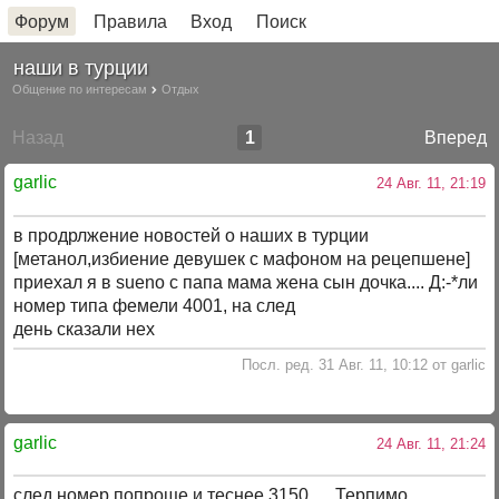
Форум
Правила
Вход
Поиск
наши в турции
Общение по интересам
Отдых
Назад
1
Вперед
garlic
24 Авг. 11, 21:19
в продрлжение новостей о наших в турции
[метанол,избиение девушек с мафоном на рецепшене]
приехал я в sueno с папа мама жена сын дочка.... Д:-*ли
номер типа фемели 4001, на след
день сказали нех
Посл. ред. 31 Авг. 11, 10:12 от garlic
garlic
24 Авг. 11, 21:24
след номер попроще и теснее 3150 .... Терпимо