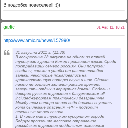
В подсобке повеселее!!!:)))
garlic
31 Авг. 11, 10:21
http://www.amic.ru/news/157990/
31 августа 2011 г. (11:38)
В воскресенье 28 августа на одном из пляжей
турецкого курорта Кемер произошел взрыв. Среди
пострадавших семеро россиян. Они получили
ссадины, синяки и ушибы от разлетевшейся
гальки, некоторые пожаловались на
кратковременную потерю слуха и шок. Однако
никто не изъявил желания раньше времени
завершить отдых и вернуться домой. Любовь и
доверие русских туристов к басурманским all-
included-курортам практически безграничны.
Между тем потери этого года должны внушать
хотя бы легкие опасения. «РР » подводит
печальные итоги сезона.
1. В конце мая в турецком курортном городе
Бодрум произошло массовое отравление
российских туристов поддельным алкоголем