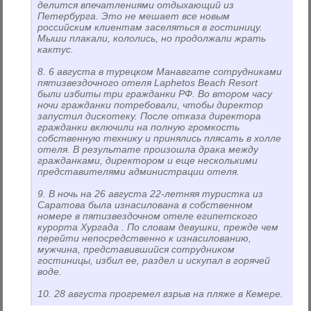
делится впечатлениями отдыхающий из
Петербурга. Это не мешает все новым
российским клиентам заселяться в гостиницу.
Мыши плакали, кололись, но продолжали жрать
кактус.
8. 6 августа в турецком Манавгате сотрудниками
пятизвездочного отеля Laphetos Beach Resort
были избиты три гражданки РФ. Во втором часу
ночи гражданки потребовали, чтобы директор
запустил дискотеку. После отказа директора
гражданки включили на полную громкость
собственную технику и принялись плясать в холле
отеля. В результате произошла драка между
гражданками, директором и еще несколькими
представителями администрации отеля.
9. В ночь на 26 августа 22-летняя туристка из
Саратова была изнасилована в собственном
номере в пятизвездочном отеле египетского
курорта Хургада . По словам девушки, прежде чем
перейти непосредственно к изнасилованию,
мужчина, представившийся сотрудником
гостиницы, избил ее, раздел и искупал в горячей
воде.
10. 28 августа прогремел взрыв на пляже в Кемере.