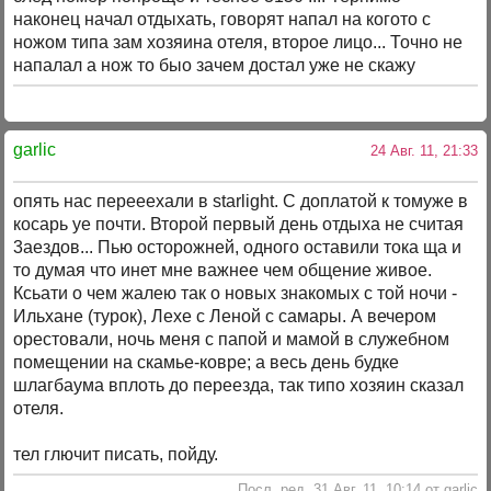
наконец начал отдыхать, говорят напал на когото с
ножом типа зам хозяина отеля, второе лицо... Точно не
напалал а нож то быо зачем достал уже не скажу
garlic
24 Авг. 11, 21:33
опять нас перееехали в starlight. С доплатой к томуже в
косарь уе почти. Второй первый день отдыха не считая
3аездов... Пью осторожней, одного оставили тока ща и
то думая что инет мне важнее чем общение живое.
Ксьати о чем жалею так о новых знакомых с той ночи -
Ильхане (турок), Лехе с Леной с самары. А вечером
орестовали, ночь меня с папой и мамой в служебном
помещении на скамье-ковре; а весь день будке
шлагбаума вплоть до переезда, так типо хозяин сказал
отеля.
тел глючит писать, пойду.
Посл. ред. 31 Авг. 11, 10:14 от garlic