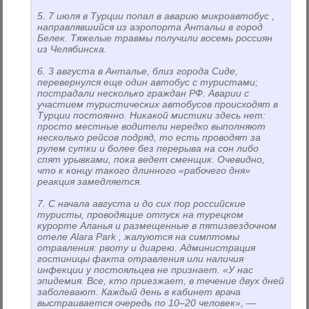
5. 7 июля в Турции попал в аварию микроавтобус ,
направлявшийся из аэропорта Антальи в город
Белек. Тяжелые травмы получили восемь россиян
из Челябинска.
6. 3 августа в Анталье, близ города Сиде,
перевернулся еще один автобус с туристами;
пострадали несколько граждан РФ. Аварии с
участием туристических автобусов происходят в
Турции постоянно. Никакой мистики здесь нет:
просто местные водители нередко выполняют
несколько рейсов подряд, то есть проводят за
рулем сутки и более без перерыва на сон либо
спят урывками, пока ведет сменщик. Очевидно,
что к концу такого длинного «рабочего дня»
реакция замедляется.
7. С начала августа и до сих пор российские
туристы, проводящие отпуск на турецком
курорте Аланья и размещенные в пяти­звездочном
отеле Alara Park , жалуются на симптомы
отравления: рвоту и диарею. Администрация
гостиницы факта отравления или наличия
инфекции у постояльцев не признает. «У нас
эпидемия. Все, кто приезжает, в течение двух дней
заболевают. Каждый день в кабинет врача
выстраивается очередь по 10–20 человек», —