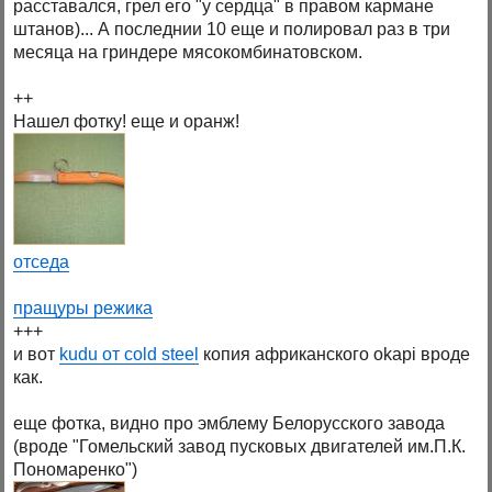
расставался, грел его "у сердца" в правом кармане
штанов)... А последнии 10 еще и полировал раз в три
месяца на гриндере мясокомбинатовском.
++
Нашел фотку! еще и оранж!
отседа
пращуры режика
+++
и вот
kudu от cold steel
копия африканского okapi вроде
как.
еще фотка, видно про эмблему Белорусского завода
(вроде "Гомельский завод пусковых двигателей им.П.К.
Пономаренко")