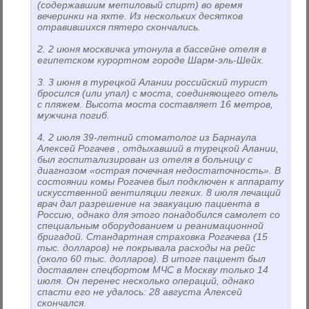
(содержавшим метиловый спирт) во время
вечеринки на яхте. Из нескольких десятков
отравившихся пятеро скончались.
2. 2 июня москвичка утонула в бассейне отеля в
египетском курортном городе Шарм-эль-Шейх.
3. 3 июня в турецкой Алании российский турист
бросился (или упал) с моста, соединяющего отель
с пляжем. Высота моста составляет 16 метров,
мужчина погиб.
4. 2 июля 39-летний стоматолог из Барнаула
Алексей Рогачев , отдыхавший в турецкой Алании,
был госпитализирован из отеля в больницу с
диагнозом «острая почечная недостаточность». В
состоянии комы Рогачев был подключен к аппарату
искусственной вентиляции легких. 8 июля лечащий
врач дал разрешение на эвакуацию пациента в
Россию, однако для этого понадобился самолет со
специальным оборудованием и реанимационной
бригадой. Стандартная страховка Рогачева (15
тыс. долларов) не покрывала расходы на рейс
(около 60 тыс. долларов). В итоге пациент был
доставлен спецбортом МЧС в Москву только 14
июля. Он перенес несколько операций, однако
спасти его не удалось: 28 августа Алексей
скончался.