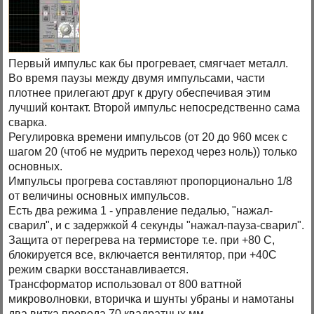
Первый импульс как бы прогревает, смягчает металл.
Во время паузы между двумя импульсами, части
плотнее прилегают друг к другу обеспечивая этим
лучший контакт. Второй импульс непосредственно сама
сварка.
Регулировка времени импульсов (от 20 до 960 мсек с
шагом 20 (чтоб не мудрить переход через ноль)) только
основных.
Импульсы прогрева составляют пропорционально 1/8
от величины основных импульсов.
Есть два режима 1 - управление педалью, "нажал-
сварил", и с задержкой 4 секунды "нажал-пауза-сварил".
Защита от перегрева на термисторе т.е. при +80 С,
блокируется все, включается вентилятор, при +40С
режим сварки восстанавливается.
Трансформатор использовал от 800 ваттной
микроволновки, вторичка и шунты убраны и намотаны
два витка провода 70 квадратных мм.