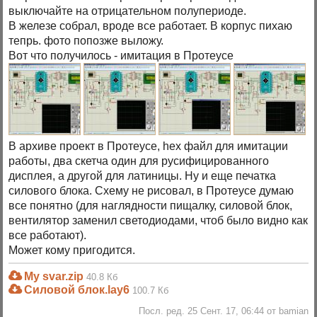
выключайте на отрицательном полупериоде.
В железе собрал, вроде все работает. В корпус пихаю
тепрь. фото попозже выложу.
Вот что получилось - имитация в Протеусе
В архиве проект в Протеусе, hex файл для имитации
работы, два скетча один для русифицированного
дисплея, а другой для латиницы. Ну и еще печатка
силового блока. Схему не рисовал, в Протеусе думаю
все понятно (для наглядности пищалку, силовой блок,
вентилятор заменил светодиодами, чтоб было видно как
все работают).
Может кому пригодится.
My svar.zip
40.8 Кб
Силовой блок.lay6
100.7 Кб
Посл. ред. 25 Сент. 17, 06:44 от bamian