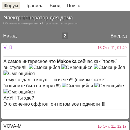
Форум
Правила
Вход
Поиск
Электрогенератор для дома
Общение по интересам
Строительство и ремонт
Назад
2
Вперед
V_B
16 Окт. 11, 01:49
А самое интересное что
Makovka
сейчас как "троль"
выступил!!!
Тему создал, втянул..... и исчез!!! (помом скажет -
"извините был на морях!!!)
АУУ!!! Ты хде?
Это конечно оффтоп, он потом все подчистит!!!
VOVA-M
16 Окт. 11, 12:17