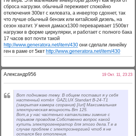
Не верь. Эти маленькие инверторы дохнут как мухи от
сброса нагрузки. обычный переживет спокойно
отключения 300вт с киловата, а инвертор сдохнет, так
что лучше обычный бензик или китайский дизель, на
сезон хватит. У меня дамаск1300 переваривает 1500вт
нагрузки в форме циркулярки, и работает с полного бака
17 часов вот почти такой
http://www.generatora.net/item/430
они сделали линейку
ген в раме от 5квт
http://www.generatora.net/item/430
Александр956
19 Окт. 11, 23:23
Вот поднимаю тему. В общем поставил я у себя
настенный котёл GAZLUX Standart B-24-T1
(закрытая камера сгорания) [/url] Максимальная
электрическая мощность Вт 125.
Вот,а у нас частенько катаклизмы зимние с
порывом проводом.Собственно вопрос какой
купить электрогенератор для этого дела.Т.е в
случае проблем с электроэнергией чтоб я не
остался без отопления.