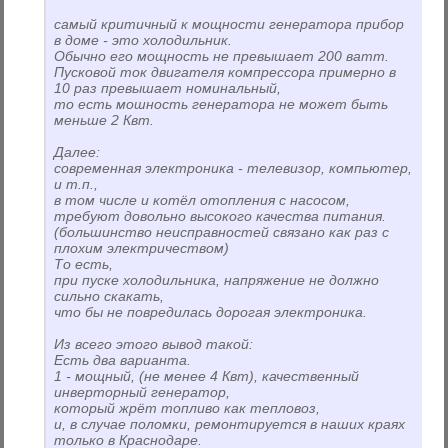
самый критичный к мощности генератора прибор
в доме - это холодильник.
Обычно его мощность не превышает 200 ватт.
Пусковой ток двигателя компрессора примерно в
10 раз превышает номинальный,
то есть мошность генератора не может быть
меньше 2 Квт.
Далее:
современная электроника - телевизор, компьютер,
и т.п.,
в том числе и котёл отопления с насосом,
требуют довольно высокого качества питания.
(большинство неисправностей связано как раз с
плохим электричеством)
То есть,
при пуске холодильника, напряжение не должно
сильно скакать,
что бы не повредилась дорогая электроника.
Из всего этого вывод такой:
Есть два варианта.
1 - мощный, (не менее 4 Квт), качественный
инверторный генератор,
который жрёт топливо как тепловоз,
и, в случае поломки, ремонтируется в наших краях
только в Краснодаре.