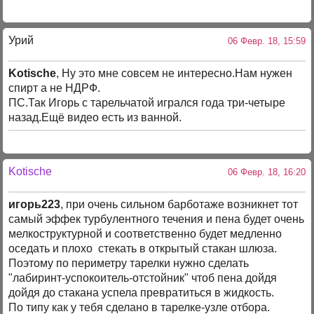
Урий
06 Февр. 18, 15:59
Kotische
, Ну это мне совсем не интересно.Нам нужен
спирт а не НДРФ.
ПС.Так Игорь с тарельчатой игрался года три-четыре
назад.Ещё видео есть из ванной.
Kotische
06 Февр. 18, 16:20
игорь223
, при очень сильном барботаже возникнет тот
самый эффек турбулентного течения и пена будет очень
мелкоструктурной и соответственно будет медленно
оседать и плохо стекать в открытый стакан шлюза.
Поэтому по периметру тарелки нужно сделать
"лабиринт-успокоитель-отстойник" чтоб пена дойдя
дойдя до стакана успела превратиться в жидкость.
По типу как у тебя сделано в тарелке-узле отбора.