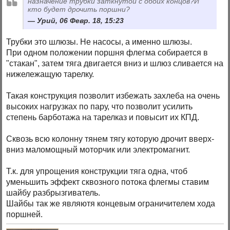
назначение трубки заткнутой с обоих концов?И
кто будет дрочить поршни?
Урий, 06 Февр. 18, 15:23
Трубки это шлюзы. Не насосы, а именно шлюзы.
При одном положении поршня флегма собирается в
"стакан", затем тяга двигается вниз и шлюз сливается на
нижележащую тарелку.
Такая конструкция позволит избежать захлеба на очень
высоких нагрузках по пару, что позволит усилить
степень барботажа на тарелказ и повысит их КПД.
Сквозь всю колонну тянем тягу которую дрочит вверх-
вниз маломощный моторчик или электромагнит.
Т.к. для упрощения конструкции тяга одна, чтоб
уменьшить эффект сквозного потока флегмы ставим
шайбу разбрызгиватель.
Шайбы так же являютя концевым ограничителем хода
поршней.