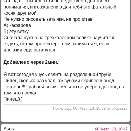
Отсюда — вывод, хотя он недоступен для твоего
понимания, и к сожалению для тебя это фатальный
косяк, друг мой.
Не нужно рисовать затычки, не прочитав
А) кафарова
Б) эту ветку
Сначала нужно на трехколесном велике научиться
ездить, потом прожектерством заниматься, если
иллюзии еще останутся
Добавлено через 2мин.:
Я вот сегодня учусь ездить на разделенной трубе
Пипец сколько раз упал, аж зубами скрипел в обед
Четверо!!! Граблей вычистил, и то не уверен до конца в
том, что поехал.
Пипец(((
Посл. ред. 06 Февр. 18, 16:39 от игорь223
Asus
06 Февр. 18, 16:47