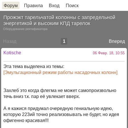
Форум
Правила
Вход
Поиск
Прожэкт тарельчатой колонны с запредельной
энергетикой и высоким КПД тарелок
Оборудование ректификатора
Назад
1
Вперед
Kotische
06 Февр. 18, 10:55
Эта тема выделена из темы:
[Эмульгационный режим работы насадочных колонн]
Захлеб это когда флегма не может самопроизвольно
течь вниз т.к. пар её увлекает вверх.
А я кажися придумал очередную гениальную идею,
которую 223ий точно реализовывать не будет, но идея
офигенно красивая!!!