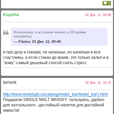
1
Ksyusha
01 Дек. 11, 09:48
Ксюшенька, а в стакан можно и 20 грамм
наливать)
Filatov, 01 Дек. 11, 09:46
я про дозу и говорю, по капельки, по капельки и все
счастливы, а если стакан до краев, это только залил и в
"кому"-самый дешевый способ снять стресс
berserk
02 Дек. 11, 16:15
http://www.riedelspb.ru/catalog/riedel_bar/riedel_bar1.html
Подарили SINGLE MALT WHISKY пользуюсь, удобно
для латгальского - достойный напиток для достойной
емкости!