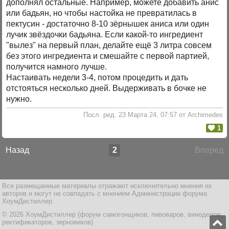
дополнял остальные. Например, можете добавить анис
или бадьян, но чтобы настойка не превратилась в
пектусин - достаточно 8-10 зёрнышек аниса или один
лучик звёздочки бадьяна. Если какой-то ингредиент
"вылез" на первый план, делайте ещё 3 литра совсем
без этого ингредиента и смешайте с первой партией,
получится намного лучше.
Настаивать недели 3-4, потом процедить и дать
отстояться несколько дней. Выдерживать в бочке не
нужно.
Посл. ред. 23 Марта 24, 07:57 от Archimedes
1
Назад
2
Вперед
Все размещаемые материалы отражают исключительно мнения их
авторов и могут не совпадать с мнением Администрации форума
ХоумДистиллер.
© 2026 ХоумДистиллер (форум самогонщиков, пивоваров, виноделов,
ректификаторов, зерновиков)