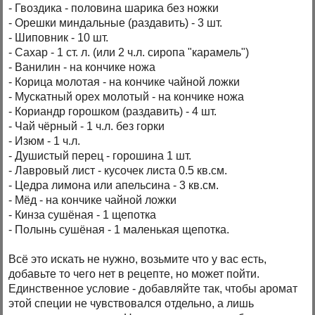
- Гвоздика - половина шарика без ножки
- Орешки миндальные (раздавить) - 3 шт.
- Шиповник - 10 шт.
- Сахар - 1 ст. л. (или 2 ч.л. сиропа "карамель")
- Ванилин - на кончике ножа
- Корица молотая - на кончике чайной ложки
- Мускатный орех молотый - на кончике ножа
- Кориандр горошком (раздавить) - 4 шт.
- Чай чёрный - 1 ч.л. без горки
- Изюм - 1 ч.л.
- Душистый перец - горошина 1 шт.
- Лавровый лист - кусочек листа 0.5 кв.см.
- Цедра лимона или апельсина - 3 кв.см.
- Мёд - на кончике чайной ложки
- Кинза сушёная - 1 щепотка
- Полынь сушёная - 1 маленькая щепотка.
Всё это искать не нужно, возьмите что у вас есть,
добавьте то чего нет в рецепте, но может пойти.
Единственное условие - добавляйте так, чтобы аромат
этой специи не чувствовался отдельно, а лишь