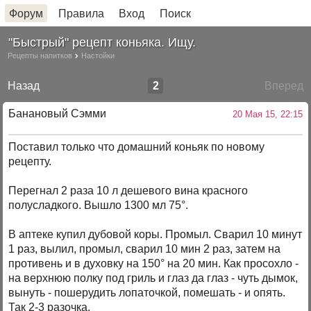
Форум
Правила
Вход
Поиск
"Быстрый" рецепт коньяка. Ищу.
Рецепты напитков
Настойки
Назад
2
Вперед
Банановый Сэмми
20 Мая 15, 22:15
Поставил только что домашний коньяк по новому
рецепту.
Перегнал 2 раза 10 л дешевого вина красного
полусладкого. Вышло 1300 мл 75°.
В аптеке купил дубовой коры. Промыл. Сварил 10 минут
1 раз, вылил, промыл, сварил 10 мин 2 раз, затем на
противень и в духовку на 150° на 20 мин. Как просохло -
на верхнюю полку под гриль и глаз да глаз - чуть дымок,
вынуть - пошерудить лопаточкой, помешать - и опять.
Так 2-3 разочка.