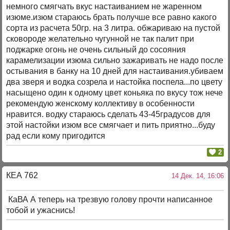
немного смягчать вкус настаиванием не жаренном
изюме.изюм стараюсь брать получше все равно какого
сорта из расчета 50гр. на 3 литра. обжариваю на пустой
сковороде желательно чугунной не так палит при
поджарке огонь не очень сильный до сосояния
карамелизации изюма сильно зажаривать не надо после
остывания в банку на 10 дней для настаивания.убиваем
два зверя и водка созрела и настойка поспела...по цвету
насыщено один к одному цвет коньяка по вкусу тож нече
рекомендую женскому коллективу в особенности
нравится. водку стараюсь сделать 43-45градусов для
этой настойки изюм все смягчает и пить приятно...буду
рад если кому пригодится
2
КЕА 762
14 Дек. 14, 16:06
КаВА А теперь на трезвую голову прочти написанное
тобой и ужаснись!