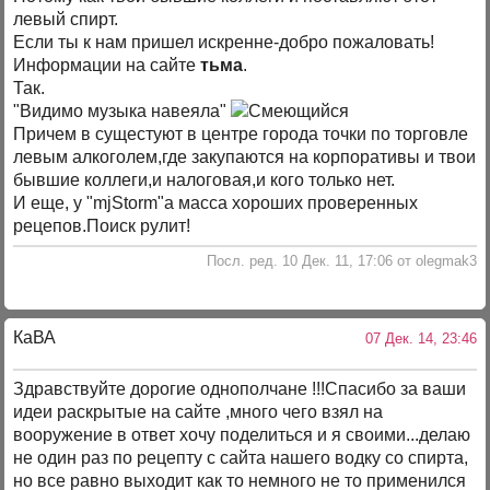
левый спирт.
Если ты к нам пришел искренне-добро пожаловать!
Информации на сайте
тьма
.
Так.
"Видимо музыка навеяла"
Причем в сущестуют в центре города точки по торговле
левым алкоголем,где закупаются на корпоративы и твои
бывшие коллеги,и налоговая,и кого только нет.
И еще, у "mjStоrm"а масса хороших проверенных
рецепов.Поиск рулит!
Посл. ред. 10 Дек. 11, 17:06 от olegmak3
КаВА
07 Дек. 14, 23:46
Здравствуйте дорогие однополчане !!!Спасибо за ваши
идеи раскрытые на сайте ,много чего взял на
вооружение в ответ хочу поделиться и я своими...делаю
не один раз по рецепту с сайта нашего водку со спирта,
но все равно выходит как то немного не то применился