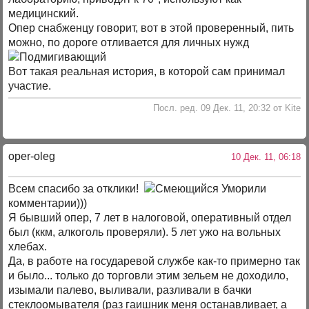
медицинский.
Опер снабженцу говорит, вот в этой проверенный, пить
можно, по дороге отливается для личных нужд
Вот такая реальная история, в которой сам принимал
участие.
Посл. ред. 09 Дек. 11, 20:32 от Kite
oper-oleg
10 Дек. 11, 06:18
Всем спасибо за отклики!
Уморили
комментарии)))
Я бывший опер, 7 лет в налоговой, оперативный отдел
был (ккм, алкоголь проверяли). 5 лет ужо на вольных
хлебах.
Да, в работе на государевой службе как-то примерно так
и было... только до торговли этим зельем не доходило,
изымали палево, выливали, разливали в бачки
стеклоомывателя (раз гаишник меня останавливает, а