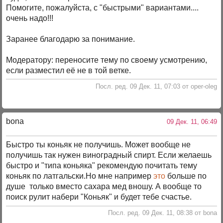
Помогите, пожалуйста, с "быстрыми" вариантами....
очень надо!!!
Заранее благодарю за понимание.
Модератору: переносите тему по своему усмотрению,
если разместил её не в той ветке.
Посл. ред. 09 Дек. 11, 07:03 от oper-oleg
bona
09 Дек. 11, 06:49
Быстро ты коньяк не получишь. Может вообще не
получишь так нужен виноградный спирт. Если желаешь
быстро и "типа коньяка" рекомендую почитать тему
коньяк по латгальски.Но мне например
это
больше по
душе только вместо сахара мед вношу. А вообще то
поиск рулит набери "Коньяк" и будет тебе счастье.
Посл. ред. 09 Дек. 11, 08:38 от bona