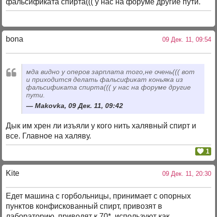
фальсификата спирта((( у нас на форуме другие пути.
bona
09 Дек. 11, 09:54
мда видно у оперов зарплата того,не очень((( вот
и приходится делать фальсификат коньяка из
фальсификата спирта((( у нас на форуме другие
пути.
Makovka, 09 Дек. 11, 09:42
Дык им хрен ли изъяли у кого нить халявный спирт и
все. Главное на халяву.
1
Kite
09 Дек. 11, 20:30
Едет машина с горбольницы, принимает с опорных
пунктов конфискованный спирт, привозят в
лабораторию, приводят к 70*, используют как