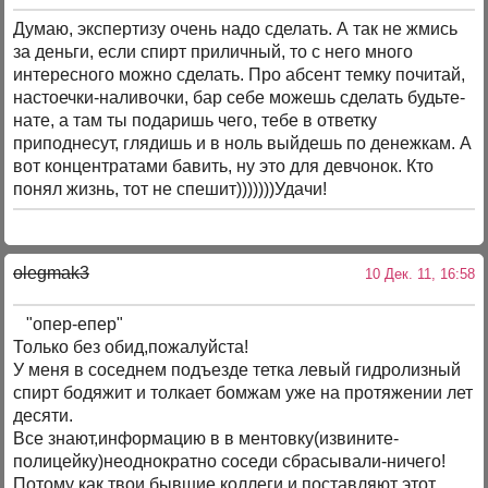
Думаю, экспертизу очень надо сделать. А так не жмись
за деньги, если спирт приличный, то с него много
интересного можно сделать. Про абсент темку почитай,
настоечки-наливочки, бар себе можешь сделать будьте-
нате, а там ты подаришь чего, тебе в ответку
приподнесут, глядишь и в ноль выйдешь по денежкам. А
вот концентратами бавить, ну это для девчонок. Кто
понял жизнь, тот не спешит)))))))Удачи!
olegmak3
10 Дек. 11, 16:58
"опер-епер"
Только без обид,пожалуйста!
У меня в соседнем подъезде тетка левый гидролизный
спирт бодяжит и толкает бомжам уже на протяжении лет
десяти.
Все знают,информацию в в ментовку(извините-
полицейку)неоднократно соседи сбрасывали-ничего!
Потому как твои бывшие коллеги и поставляют этот