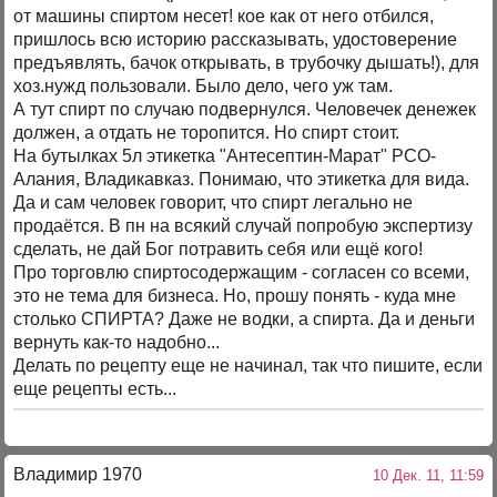
от машины спиртом несет! кое как от него отбился,
пришлось всю историю рассказывать, удостоверение
предъявлять, бачок открывать, в трубочку дышать!), для
хоз.нужд пользовали. Было дело, чего уж там.
А тут спирт по случаю подвернулся. Человечек денежек
должен, а отдать не торопится. Но спирт стоит.
На бутылках 5л этикетка "Антесептин-Марат" РСО-
Алания, Владикавказ. Понимаю, что этикетка для вида.
Да и сам человек говорит, что спирт легально не
продаётся. В пн на всякий случай попробую экспертизу
сделать, не дай Бог потравить себя или ещё кого!
Про торговлю спиртосодержащим - согласен со всеми,
это не тема для бизнеса. Но, прошу понять - куда мне
столько СПИРТА? Даже не водки, а спирта. Да и деньги
вернуть как-то надобно...
Делать по рецепту еще не начинал, так что пишите, если
еще рецепты есть...
Владимир 1970
10 Дек. 11, 11:59