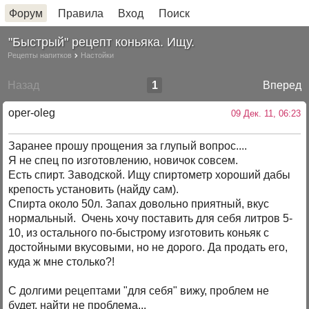
Форум
Правила
Вход
Поиск
"Быстрый" рецепт коньяка. Ищу.
Рецепты напитков
Настойки
Назад
1
Вперед
oper-oleg
09 Дек. 11, 06:23
Заранее прошу прощения за глупый вопрос....
Я не спец по изготовлению, новичок совсем.
Есть спирт. Заводской. Ищу спиртометр хороший дабы
крепость установить (найду сам).
Спирта около 50л. Запах довольно приятный, вкус
нормальный. Очень хочу поставить для себя литров 5-
10, из остального по-быстрому изготовить коньяк с
достойными вкусовыми, но не дорого. Да продать его,
куда ж мне столько?!
С долгими рецептами "для себя" вижу, проблем не
будет, найти не проблема...