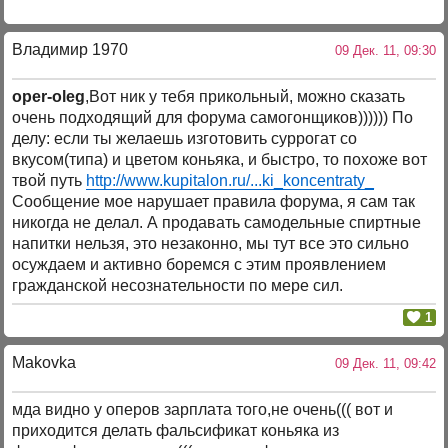
Владимир 1970
09 Дек. 11, 09:30
oper-oleg
,Вот ник у тебя прикольный, можно сказать
очень подходящий для форума самогонщиков)))))) По
делу: если ты желаешь изготовить суррогат со
вкусом(типа) и цветом коньяка, и быстро, то похоже вот
твой путь
http://www.kupitalon.ru/...ki_koncentraty_
Сообщение мое нарушает правила форума, я сам так
никогда не делал. А продавать самодельные спиртные
напитки нельзя, это незаконно, мы тут все это сильно
осуждаем и активно боремся с этим проявлением
гражданской несознательности по мере сил.
1
Makovka
09 Дек. 11, 09:42
мда видно у оперов зарплата того,не очень((( вот и
приходится делать фальсификат коньяка из