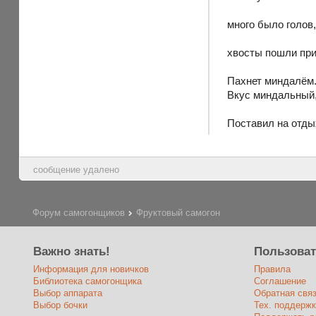
много было голов
хвосты пошли при 
Пахнет миндалём
Вкус миндальный,
Поставил на отды
сообщение удалено
Форум самогонщиков
Фруктовый самогон
Важно знать!
Пользова
Информация для новичков
Правила
Библиотека самогонщика
Соглашение
Выбор аппарата
Обратная свя
Выбор бочки
Тех. поддержк