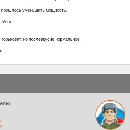
, пришлось уменьшать мощность.
55 гр.
.
 горьковат, но послевкусие нормальное.
х.
телю
зь
а