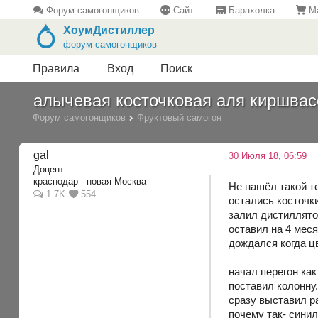
Форум самогонщиков
Сайт
Барахолка
Ма
ХоумДистиллер
форум самогонщиков
Правила
Вход
Поиск
алычевая косточковая аля киршвас
Форум самогонщиков
Фруктовый самогон
gal
30 Июля 18, 06:59
Доцент
краснодар - новая Москва
Не нашёл такой т
1.7K
554
остались косточки
залил дистиллятом
оставил на 4 мес
дождался когда ц
начал перегон как
поставил колонну
сразу выставил ра
почему так- синил