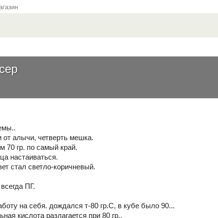
газин
сер
емы..
 от алычи, четверть мешка.
 70 гр. по самый край.
яца настаиваться.
вет стал светло-коричневый.
 всегда ПГ.
.
боту на себя. дождался т-80 гр.С, в кубе было 90...
ьная кислота разлагается при 80 гр..