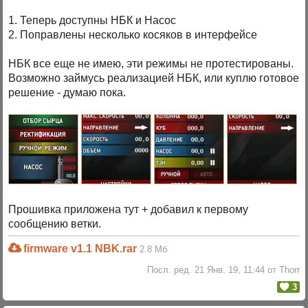
1. Теперь доступны НБК и Насос
2. Поправлены несколько косяков в интерфейсе
НБК все еще не имею, эти режимы не протестированы.
Возможно займусь реализацией НБК, или куплю готовое
решение - думаю пока.
Прошивка приложена тут + добавил к первому
сообщению ветки.
firmware v1.1 NBK.rar
2.8 Мб
Посл. ред. 21 Янв. 19, 11:44 от Thorr
3