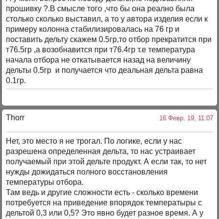
прошивку ?.В смысле того ,что бы она реално была
столько сколько выставил, а то у автора изделия если к
примеру колонна стабилизировалась на 76 гр и
поставить дельту скажем 0.5гр,то отбор прекратится при
т76.5гр ,а возобнавится при т76.4гр т.е температура
начала отбора не откатывается назад на величину
дельты 0.5гр и получается что деальная дельта равна
0.1гр.
Thorr
16 Февр. 19, 11:07
Нет, это место я не трогал. По логике, если у нас
разрешена определенная дельта, то нас устраивает
получаемый при этой дельте продукт. А если так, то нет
нужды дожидаться полного восстановления
температуры отбора.
Там ведь и другие сложности есть - сколько времени
потребуется на приведение впорядок температыры с
дельтой 0,3 или 0,5? Это явно будет разное время. А у