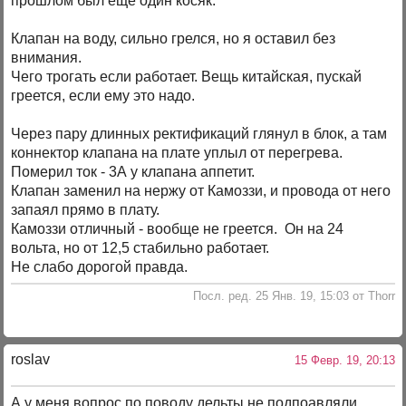
прошлом был еще один косяк.
Клапан на воду, сильно грелся, но я оставил без
внимания.
Чего трогать если работает. Вещь китайская, пускай
греется, если ему это надо.
Через пару длинных ректификаций глянул в блок, а там
коннектор клапана на плате уплыл от перегрева.
Померил ток - 3А у клапана аппетит.
Клапан заменил на нержу от Камоззи, и провода от него
запаял прямо в плату.
Камоззи отличный - вообще не греется. Он на 24
вольта, но от 12,5 стабильно работает.
Не слабо дорогой правда.
Посл. ред. 25 Янв. 19, 15:03 от Thorr
roslav
15 Февр. 19, 20:13
А у меня вопрос по поводу дельты,не подпоавляли