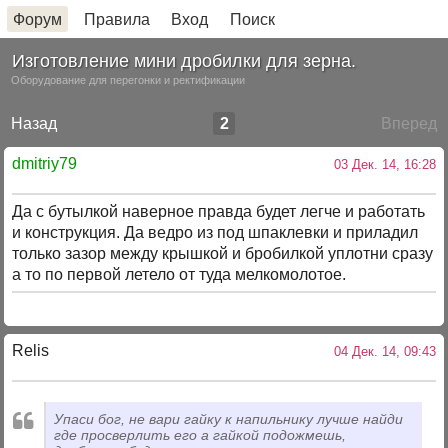
Форум
Правила
Вход
Поиск
Изготовление мини дробилки для зерна.
Оборудование для перегонки и ректификации
Назад
2
Вперед
dmitriy79
03 Дек. 14, 16:28
Да с бутылкой наверное правда будет легче и работать
и конструкция. Да ведро из под шпаклевки и приладил
только зазор между крышкой и бробилкой уплотни сразу
а то по первой летело от туда мелкомолотое.
Relis
04 Дек. 14, 09:43
Упаси бог, не вари гайку к напильнику лучше найди
где просверлить его а гайкой подожмешь,