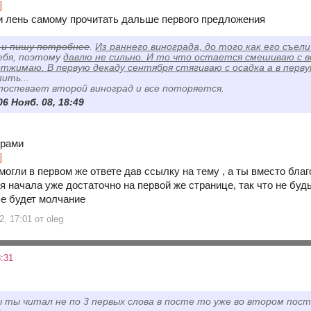
]
ли лень самому прочитать дальше первого предложения
 и пишу потробнее
.
Из раннего винограда, до того как его съел
ебя, поэтому
давлю не сильно. И то что остается смешиваю с в
отжимаю. В первую декаду сентября стягиваю с осадка а в перв
ить...
поспевает второй виноград и все поторяется.
06 Нояб. 08, 18:49
фрами
]
могли в первом же ответе дав ссылку на тему , а ты вместо бла
 начала уже достаточно на первой же странице, так что не буд
бе будет молчание
2, 17:01 от oleg
:31
ы ты читал не по 3 первых слова в посте то уже во втором пос