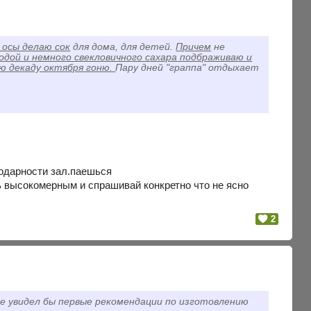
и осы делаю сок
для дома, для детей.
Причем
не
одой и немного свекловичного сахара подбраживаю и
ую декаду октября гоню.
Пару дней "граппа" отдыхает
годарности зал.паешься
ь высокомерным и спрашивай конкретно что не ясно
2
те увидел бы первые рекомендации по изготовлению