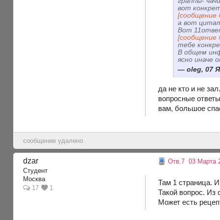
граппы- чач
вот конкре
[сообщение 
а вот цита
Вот 11отве
[сообщение 
тебе конкре
В общем инф
ясно иначе
oleg, 07 Я
да не кто и не за
вопросные ответы)
вам, большое спа
сообщение удалено
dzar
Отв.7
03 Марта 2
Студент
Москва
Там 1 страница. И
17
1
Такой вопрос. Из
Может есть рецеп