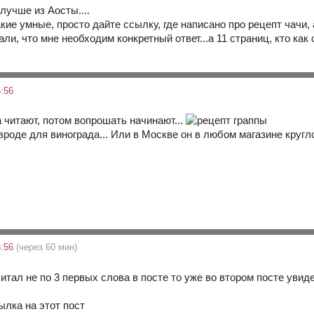
лучше из Аосты....
акие умные, просто дайте ссылку, где написано про рецепт чачи,
али, что мне необходим конкретный ответ...а 11 страниц, кто как
:56
а читают, потом вопрошать начинают...
 вроде для винограда... Или в Москве он в любом магазине круг
6:56
(через 60 мин)
читал не по 3 первых слова в посте то уже во втором посте уви
ылка на этот пост