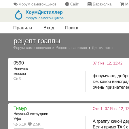
Форум самогонщиков
Сайт
Барахолка
Ма
ХоумДистиллер
форум самогонщиков
Правила
Вход
Поиск
рецепт граппы
Форум самогонщиков
Рецепты напитков
Дистилляты
0590
07 Янв. 12, 12:42
Новичок
москва
форумчане, добро
3
т.е. какой виногр
очень признателе
Тимур
Отв.1
07 Янв. 12, 1
Научный сотрудник
Уфа
А граппу какой д
6.1K
2.5K
Если прямо ТАК с