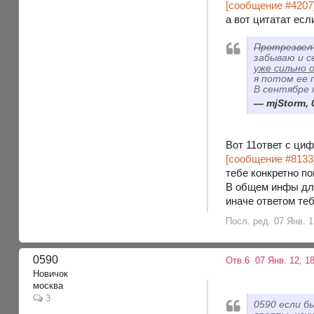
[сообщение #4207
а вот цитатат ес
Протрезвел
забываю и с
уже сильно 
я потом ее п
В сентябре 
mjStоrm, 
Вот 11ответ с ци
[сообщение #8133
тебе конкретно по
В общем инфы для
иначе ответом те
Посл. ред. 07 Янв. 1
0590
Отв.6
07 Янв. 12, 18
Новичок
москва
3
0590 если б