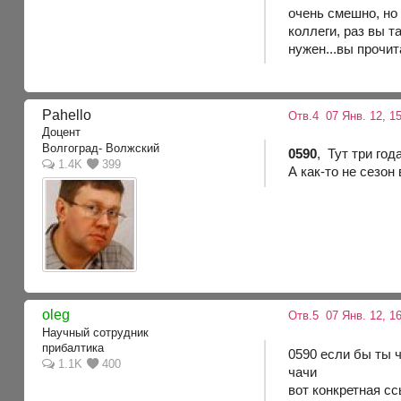
очень смешно, но 
коллеги, раз вы т
нужен...вы прочит
Pahello
Отв.4
07 Янв. 12, 15
Доцент
Волгоград- Волжский
0590
, Тут три год
1.4K
399
А как-то не сезон
oleg
Отв.5
07 Янв. 12, 1
Научный сотрудник
прибалтика
0590 если бы ты 
1.1K
400
чачи
вот конкретная сс