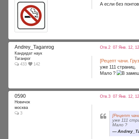
А если без понтов
Andrey_Taganrog
Отв.2
07 Янв. 12, 1
Кандидат наук
Таганрог
[Рецепт чачи. Гру
433
142
уже 111 страниц.
Мало ?
0590
Отв.3
07 Янв. 12, 1
Новичок
москва
3
[Рецепт чач
уже 111 стр
Мало ?
Andrey_Ta