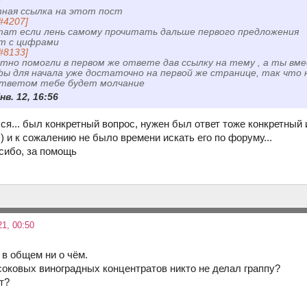
и
тная ссылка на этот пост
#4207]
тат если лень самому прочитать дальше первого предложения
т с цифрами
#8133]
тно помогли в первом же ответе дав ссылку на тему , а ты вм
ы для начала уже достаточно на первой же странице, так что 
 ответом тебе будет молчание
нв. 12, 16:56
л.ся... был конкретный вопрос, нужен был ответ тоже конкретны
 и к сожалению не было времени искать его по форуму...
сибо, за помощь
1, 00:50
 в общем ни о чём.
 соковых виноградных концентратов никто не делал граппу?
т?