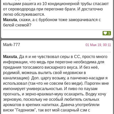
кольцами рашега из 10 кондиционерной трубы спасают
от сероводорода при перегонке браги. И достаточно
легко обслуживаются.
Maxuta
, скажи, а с бурбоном тоже заморачивался с
белой схемой?
1
Mark-777
01 Мая 19, 00:11
Maxuta
, Да я и не чувствовал серы в СС, просто много
информации, что медь при перегоне необходима для
придания тогосамого вискарного вкуса. И без неё,
родимой, можешь вылить свой недовиски в
канализацию) Доп. царгу возьму, а панченко-насадки я
использовал (так-что не совсем без меди). Пароген мне
импонирует универсальностью. И пиво по паузам
прогнать, и зерно-крахмал-муку осахарить. Водку хочу
зерновую, поскольку не особый любитель сильных
ароматов в крепких напитках. Давеча употребляли
виски "Гедонизм", так вот мой сахарный сэм с