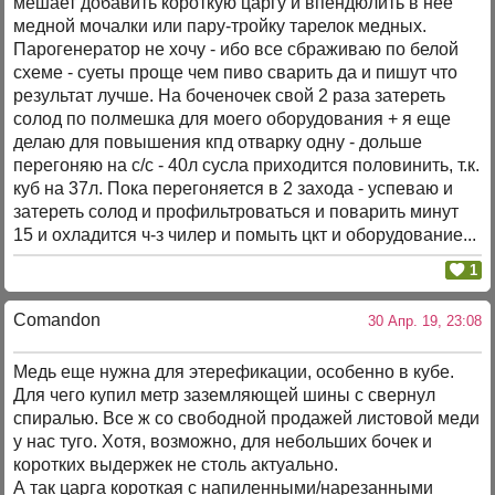
мешает добавить короткую царгу и впендюлить в нее
медной мочалки или пару-тройку тарелок медных.
Парогенератор не хочу - ибо все сбраживаю по белой
схеме - суеты проще чем пиво сварить да и пишут что
результат лучше. На боченочек свой 2 раза затереть
солод по полмешка для моего оборудования + я еще
делаю для повышения кпд отварку одну - дольше
перегоняю на с/с - 40л сусла приходится половинить, т.к.
куб на 37л. Пока перегоняется в 2 захода - успеваю и
затереть солод и профильтроваться и поварить минут
15 и охладится ч-з чилер и помыть цкт и оборудование...
1
Comandon
30 Апр. 19, 23:08
Медь еще нужна для этерефикации, особенно в кубе.
Для чего купил метр заземляющей шины с свернул
спиралью. Все ж со свободной продажей листовой меди
у нас туго. Хотя, возможно, для небольших бочек и
коротких выдержек не столь актуально.
А так царга короткая с напиленными/нарезанными