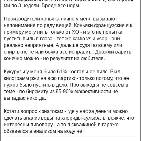
ми по 3 недели. Вроде все норм.
Производители коньяка лично у меня вызывают
непонимание по ряду вещей. Коньяки французские я к
примеру могу пить только от XO - и это не попытка
пустить пыль в глаза - тот же камю vs и vsop - они
реально неприятные. А дальше судя по всему или
спирты не те или бочка все исправит... Дрожжи варить
конечно можно - но результат на любителя.
Кукурузы у меня было 61% - остальное пилс. Был
килограмм ржи на всю партию - только потому, что ее
нужно было пустить в дело. Про выход я не совсем в
теме - по бирсмиту из 85-90% эффективности не
выпадаю никогда.
Кстати вопрос к знатокам - где у нас за деньги можно
сделать анализ воды на хлориды-сульфаты всякие, что
интересны пивовару - а то я скважиной в гараже
обзавелся а анализом на воду нет.