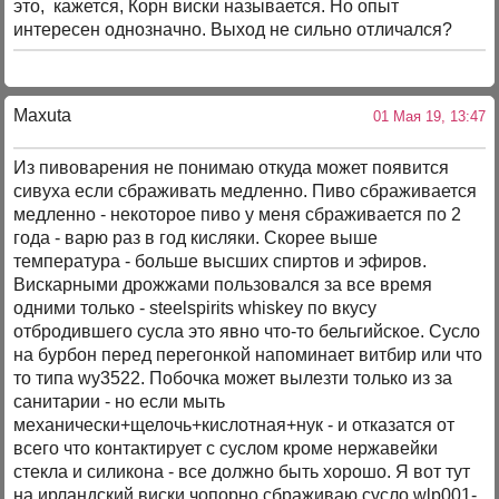
это, кажется, Корн виски называется. Но опыт
интересен однозначно. Выход не сильно отличался?
Maxuta
01 Мая 19, 13:47
Из пивоварения не понимаю откуда может появится
сивуха если сбраживать медленно. Пиво сбраживается
медленно - некоторое пиво у меня сбраживается по 2
года - варю раз в год кисляки. Скорее выше
температура - больше высших спиртов и эфиров.
Вискарными дрожжами пользовался за все время
одними только - steelspirits whiskey по вкусу
отбродившего сусла это явно что-то бельгийское. Сусло
на бурбон перед перегонкой напоминает витбир или что
то типа wy3522. Побочка может вылезти только из за
санитарии - но если мыть
механически+щелочь+кислотная+нук - и отказатся от
всего что контактирует с суслом кроме нержавейки
стекла и силикона - все должно быть хорошо. Я вот тут
на ирландский виски чопорно сбраживаю сусло wlp001-