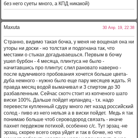
без него суеты много, а КПД никакой)
Maxuta
30 Апр. 19, 22:38
Странно, видимо такая бочка, у меня не вощеная она ни
уторы ни доски - но толстая и подогнана так, что
местами о стыках догадываешься. Первым в бочку
ушел бурбон - 4 месяца, плинтуса не было -
начитавшись про плинтус слил рановато наверно -
после вдумчивого пробования хочется больше цвета-
дуба немного - нужно было еще пару месяцев ждать. Я
правда месяц водой вымачивал и 3 спиртом до 30
разбавленным. Сейчас скотч стоит из копченого шато
виски 100%. Дальше пойдет ирландец - т.к. надо
перевести купленный сдуру много лет назад российский
солод - пиво из него нельзя а в виски пойдет. Медь я так
понимаю больше чтоб сероводород связать - иначе
пахнет пердежом потихой, особенно с/с. Тут эрзац -не
эрзац, скорее всего сера уйдет и так в бочке, но что