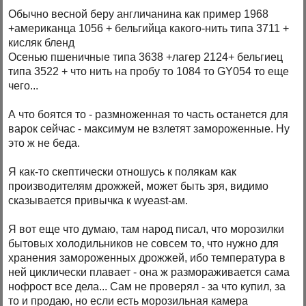
Обычно весной беру англичанина как пример 1968
+американца 1056 + бельгийца какого-нить типа 3711 +
кисляк бленд
Осенью пшеничные типа 3638 +лагер 2124+ бельгиец
типа 3522 + что нить на пробу то 1084 то GY054 то еще
чего...
А что боятся то - размноженная то часть останется для
варок сейчас - максимум не взлетят замороженные. Ну
это ж не беда.
Я как-то скептически отношусь к полякам как
производителям дрожжей, может быть зря, видимо
сказывается привычка к wyeast-ам.
Я вот еще что думаю, там народ писал, что морозилки
бытовых холодильников не совсем то, что нужно для
хранения замороженных дрожжей, ибо температура в
ней циклически плавает - она ж размораживается сама
нофрост все дела... Сам не проверял - за что купил, за
то и продаю, но если есть морозильная камера