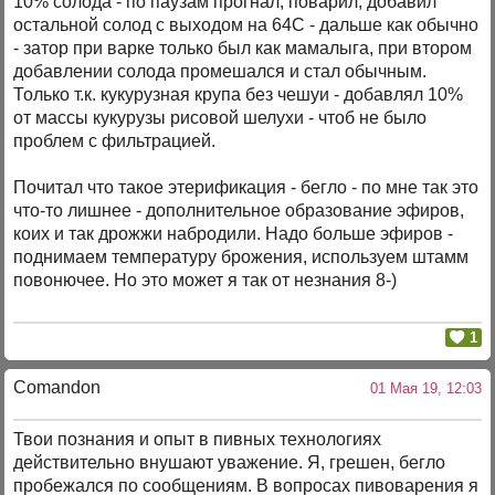
10% солода - по паузам прогнал, поварил, добавил
остальной солод с выходом на 64С - дальше как обычно
- затор при варке только был как мамалыга, при втором
добавлении солода промешался и стал обычным.
Только т.к. кукурузная крупа без чешуи - добавлял 10%
от массы кукурузы рисовой шелухи - чтоб не было
проблем с фильтрацией.
Почитал что такое этерификация - бегло - по мне так это
что-то лишнее - дополнительное образование эфиров,
коих и так дрожжи набродили. Надо больше эфиров -
поднимаем температуру брожения, используем штамм
повонючее. Но это может я так от незнания 8-)
1
Comandon
01 Мая 19, 12:03
Твои познания и опыт в пивных технологиях
действительно внушают уважение. Я, грешен, бегло
пробежался по сообщениям. В вопросах пивоварения я