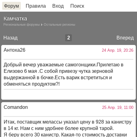
Форум
Правила
Вход
Поиск
Камчатка
Региональные форумы
Остальные регионы
Назад
2
Вперед
Антоха26
24 Апр. 19, 20:26
Добрый вечер уважаемые самогонщики.Прилетаю в
Елизово 6 мая .С собой привезу чутка зерновой
выдержанной в бочке.Есть варик встретиться и
обменяться продуктом?!
Comandon
25 Апр. 19, 11:00
Итак, поставщик мелассы указал цену в 928 за канистру
в 14 кг. Нам с ним удобнее более крупной тарой.
Я беру всего 30 канистр. Какая-то стоимость доставки