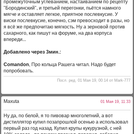
промежуточным углеванием, настаиванием по рецепту
"Бородинский", и третьей перегонки, пьётся намного
мягче и оставляет легкое, приятное послевкусие. У
виски послевкусие, конечно, сэм превосходит в разы, но
я всё же предпочитаю мягкость. Ну а зерновой против
сахарного, как пишут на форуме, на два корпуса
впереди...
Добавлено через 3мин.:
Comandon
, Про кольца Рашега читал. Надо будет
попробовать.
Посл. ред. 01 Мая 19, 00:14 от Mark-777
Maxuta
01 Мая 19, 11:33
Ну да, по белой, я то пивовар многолетний, а вот
дистиллятор купил позапрошлой осенью а использовал
первый раз год назад. Купил крупы кукурузной, с ней