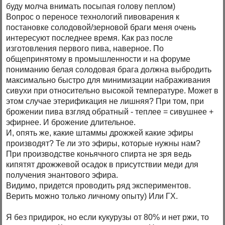
буду молча внимать посыпая голову пеплом)
Вопрос о переносе технологий пивоварения к
постановке солодовой/зерновой браги меня очень
интересуют последнее время. Как раз после
изготовления первого пива, наверное. По
общепринятому в промышленности и на форуме
пониманию белая солодовая брага должна выбродить
максимально быстро для минимизации набраживания
сивухи при относительно высокой температуре. Может в
этом случае этерификация не лишняя? При том, при
брожении пива взгляд обратный - теплее = сивушнее +
эфирнее. И брожение длительное.
И, опять же, какие штаммы дрожжей какие эфиры
производят? Те ли это эфиры, которые нужны нам?
При производстве коньячного спирта не зря ведь
кипятят дрожжевой осадок в присутствии меди для
получения энантового эфира.
Видимо, придется проводить ряд экспериментов.
Верить можно только личному опыту) Или ГХ.
Я без придирок, но если кукурузы от 80% и нет ржи, то