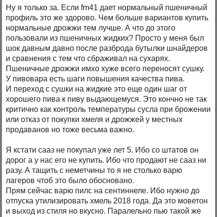
Ну я только за. Если fm41 дает нормальный пшеничный
профиль это же здорово. Чем больше вариантов купить
нормальные дрожжи тем лучше. А что до этого
пользовали из пшеничных жидких? Просто у меня был
шок давным давно после разброда бутылки шнайдеров
и сравнения с тем что сбраживал на сухарях.
Пшеничные дрожжи имхо хуже всего переносят сушку.
У пивовара есть шаги повышения качества пива.
И переход с сушки на жидкие это еще один шаг от
хорошего пива к пиву выдающемуся. Это кончно не так
критично как контроль температуры сусла при брожении
или отказ от покупки хмеля и дрожжей у местных
продаванов но тоже весьма важно.
Я кстати сааз не покупал уже лет 5. Ибо со штатов он
дорог а у нас его не купить. Ибо что продают не сааз ни
разу. А тащить с неметчины то я не столько варю
лагеров чтоб это было обосновано.
Прям сейчас варю пилс на сентиннеле. Ибо нужно до
отпуска утилизировать хмель 2018 года. Да это моветон
и выход из стиля но вкусно. Паралельно пью такой же