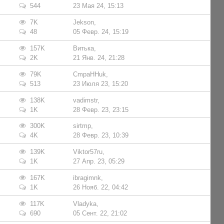
544
23 Мая 24, 15:13
7K
Jekson
,
48
05 Февр. 24, 15:19
157K
Витька
,
2K
21 Янв. 24, 21:28
79K
CmpaHHuk
,
513
23 Июля 23, 15:20
138K
vadimstr
,
1K
28 Февр. 23, 23:15
300K
sirtmp
,
4K
28 Февр. 23, 10:39
139K
Viktor57ru
,
1K
27 Апр. 23, 05:29
167K
ibragimnk
,
1K
26 Нояб. 22, 04:42
117K
Vladyka
,
690
05 Сент. 22, 21:02