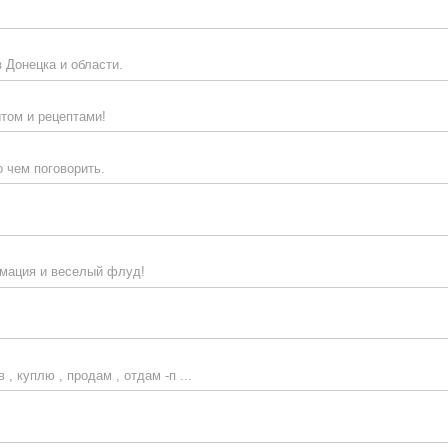
 Донецка и области.
том и рецептами!
о чем поговорить.
рмация и веселый флуд!
, куплю , продам , отдам -п ...