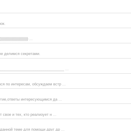
ок.
))))))))))))))))) ...
е делимся секретами.
_______________________________ ...
я по интересам, обсуждаем встр ...
угие,ответы интересующимся да ...
свое и тех, кто реализует н ...
данной теме для помощи друг др ...