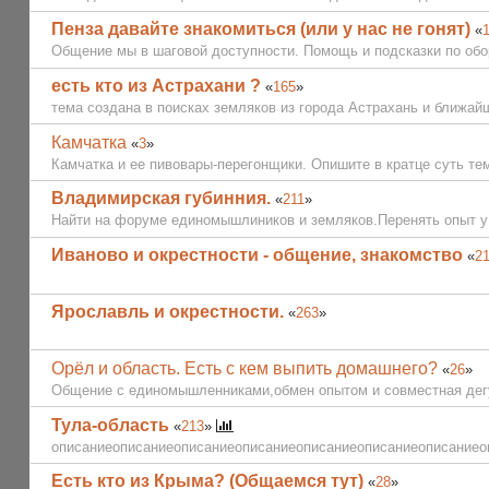
Пенза давайте знакомиться (или у нас не гонят)
«
Общение мы в шаговой доступности. Помощь и подсказки по обор
есть кто из Астрахани ?
«
165
»
тема создана в поисках земляков из города Астрахань и ближайш
Камчатка
«
3
»
Камчатка и ее пивовары-перегонщики. Опишите в кратце суть темы.
Владимирская губинния.
«
211
»
Найти на форуме единомышлиников и земляков.Перенять опыт у 
Иваново и окрестности - общение, знакомство
«
2
Ярославль и окрестности.
«
263
»
Орёл и область. Есть с кем выпить домашнего?
«
26
»
Общение с единомышленниками,обмен опытом и совместная дег
Тула-область
«
213
»
описаниеописаниеописаниеописаниеописаниеописаниеописаниео
Есть кто из Крыма? (Общаемся тут)
«
28
»