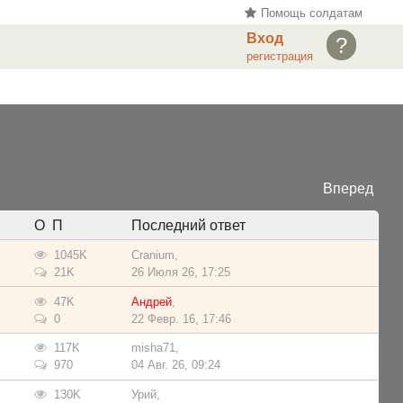
Помощь солдатам
Вход
?
регистрация
Вперед
О П
Последний ответ
1045K
Cranium
,
21K
26 Июля 26, 17:25
47K
Андрей
,
0
22 Февр. 16, 17:46
117K
misha71
,
970
04 Авг. 26, 09:24
130K
Урий
,