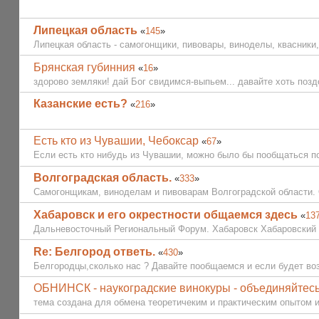
Липецкая область
«
145
»
Липецкая область - самогонщики, пивовары, виноделы, квасники, 
Брянская губинния
«
16
»
здорово земляки! дай Бог свидимся-выпьем... давайте хоть поздо
Казанские есть?
«
216
»
Есть кто из Чувашии, Чебоксар
«
67
»
Если есть кто нибудь из Чувашии, можно было бы пообщаться п
Волгоградская область.
«
333
»
Самогонщикам, виноделам и пивоварам Волгоградской области. 
Хабаровск и его окрестности общаемся здесь
«
13
Дальневосточный Региональный Форум. Хабаровск Хабаровский 
Re: Белгород ответь.
«
430
»
Белгородцы,сколько нас ? Давайте пообщаемся и если будет воз
ОБНИНСК - наукоградские винокуры - объединяйтесь
тема создана для обмена теоретичеким и практическим опытом из