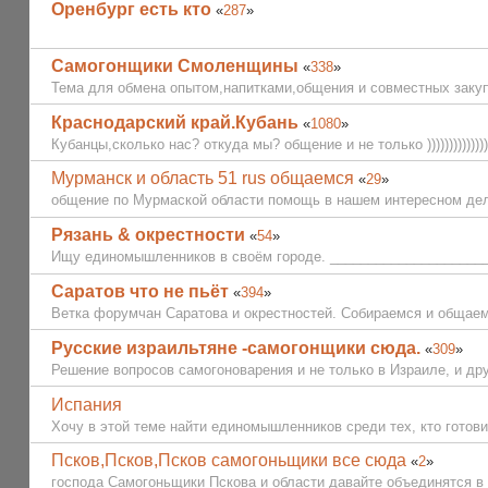
Оренбург есть кто
«
287
»
Самогонщики Смоленщины
«
338
»
Тема для обмена опытом,напитками,общения и совместных закуп
Краснодарский край.Кубань
«
1080
»
Кубанцы,сколько нас? откуда мы? общение и не только )))))))))))))))))))))
Мурманск и область 51 rus общаемся
«
29
»
общение по Мурмаской области помощь в нашем интересном дел
Рязань & окрестности
«
54
»
Ищу единомышленников в своём городе. _____________________
Саратов что не пьёт
«
394
»
Ветка форумчан Саратова и окрестностей. Собираемся и общаемс
Русские израильтяне -самогонщики сюда.
«
309
»
Решение вопросов самогоноварения и не только в Израиле, и др
Испания
Хочу в этой теме найти единомышленников среди тех, кто готовит 
Псков,Псков,Псков самогоньщики все сюда
«
2
»
господа Самогоньщики Пскова и области давайте объединятся в 