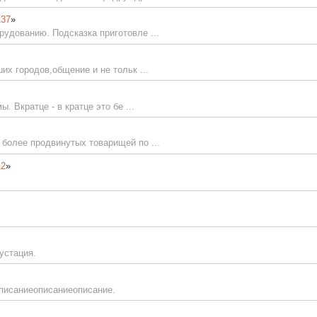
137
»
удованию. Подсказка приготовле ...
их городов,общение и не тольк ...
 Вкратце - в кратце это бе ...
более продвинутых товарищей по ...
12
»
устация.
писаниеописаниеописание.