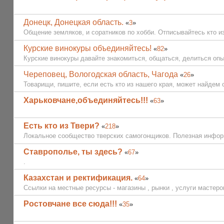
Донецк, Донецкая область.
«
3
»
Общение земляков, и соратников по хобби. Отписывайтесь кто из
Курские винокуры объединяйтесь!
«
82
»
Курские винокуры давайте знакомиться, общаться, делиться опы
Череповец, Вологодская область, Чагода
«
26
»
Товарищи, пишите, если есть кто из нашего края, может найдем 
Харьковчане,объединяйтесь!!!
«
63
»
Есть кто из Твери?
«
218
»
Локальное сообщество тверских самогонщиков. Полезная инфо
Ставрополье, ты здесь?
«
67
»
.
Казахстан и ректификация.
«
64
»
Ссылки на местные ресурсы - магазины , рынки , услуги мастеров 
Ростовчане все сюда!!!
«
35
»