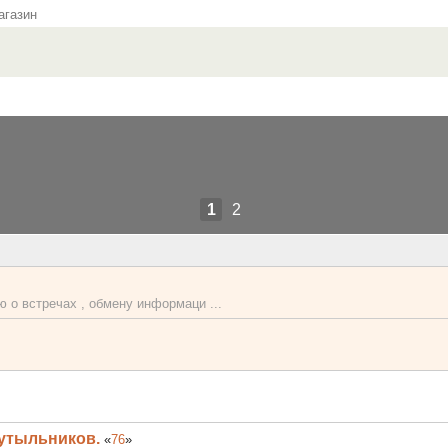
газин
1
2
 о встречах , обмену информаци ...
бутыльников.
«
76
»