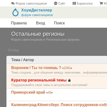
Форум самогонщиков
Сайт
Барахолка
Ма
ХоумДистиллер
форум самогонщиков
Правила
Вход
Поиск
Остальные регионы
Форум самогонщиков
Региональные форумы
Назад
Тема / Автор
Воронеж ! Ты то гонишь ?
«
1041
»
Тема создана , для общения между земляками , информированию
Куратор региональной темы
Поддерживайте свои темы в актуальном состоянии!
Приморский край
«
49
»
Калининград-Кёнигсберг. Поиск сотрудников-со