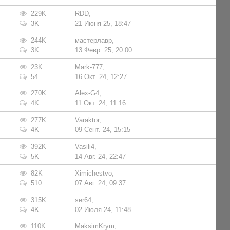
229K
RDD
,
3K
21 Июня 25, 18:47
244K
мастерлавр
,
3K
13 Февр. 25, 20:00
23K
Mark-777
,
54
16 Окт. 24, 12:27
270K
Alex-G4
,
4K
11 Окт. 24, 11:16
277K
Varaktor
,
4K
09 Сент. 24, 15:15
392K
Vasili4
,
5K
14 Авг. 24, 22:47
82K
Ximichestvo
,
510
07 Авг. 24, 09:37
315K
ser64
,
4K
02 Июля 24, 11:48
110K
MaksimKrym
,