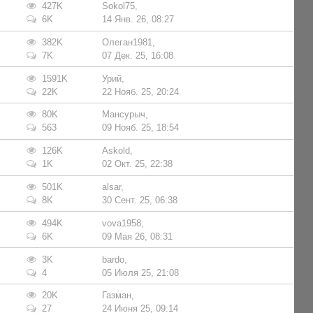
427K
Sokol75
,
6K
14 Янв. 26, 08:27
382K
Олеган1981
,
7K
07 Дек. 25, 16:08
1591K
Урий
,
22K
22 Нояб. 25, 20:24
80K
Мансурыч
,
563
09 Нояб. 25, 18:54
126K
Askold
,
1K
02 Окт. 25, 22:38
501K
alsar
,
8K
30 Сент. 25, 06:38
494K
vova1958
,
6K
09 Мая 26, 08:31
3K
bardo
,
4
05 Июля 25, 21:08
20K
Газман
,
27
24 Июня 25, 09:14