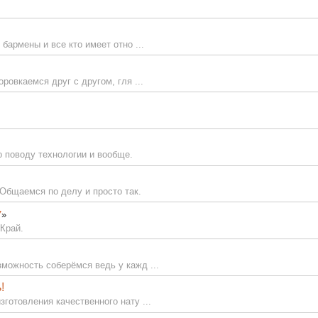
бармены и все кто имеет отно ...
ровкаемся друг с другом, гля ...
о поводу технологии и вообще.
Общаемся по делу и просто так.
7
»
Край.
можность соберёмся ведь у кажд ...
!
готовления качественного нату ...