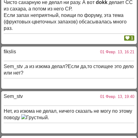
Чисто сахарную не делал ни разу. А вот
dokk
делает СС
из сахара, а потом из него СР.
Если запах неприятный, поищи по форуму, эта тема
(фруктовых-цветочных запахов) обсасывалась много
раз.
1
fikslis
01 Февр. 13, 16:21
Sem_stv ,а из изюма делал?Если да,то стоищее это дело
или нет?
Sem_stv
01 Февр. 13, 19:40
Нет, из изюма не делал, ничего сказать не могу по этому
поводу
.