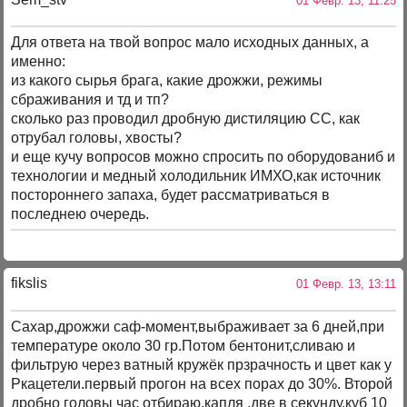
01 Февр. 13, 11:25
Для ответа на твой вопрос мало исходных данных, а
именно:
из какого сырья брага, какие дрожжи, режимы
сбраживания и тд и тп?
сколько раз проводил дробную дистиляцию СС, как
отрубал головы, хвосты?
и еще кучу вопросов можно спросить по оборудованиб и
технологии и медный холодильник ИМХО,как источник
постороннего запаха, будет рассматриваться в
последнею очередь.
fikslis
01 Февр. 13, 13:11
Сахар,дрожжи саф-момент,выбраживает за 6 дней,при
температуре около 30 гр.Потом бентонит,сливаю и
фильтрую через ватный кружёк прзрачность и цвет как у
Ркацетели.первый прогон на всех порах до 30%. Второй
дробно головы час отбираю.капля ,две в секунду.куб 10