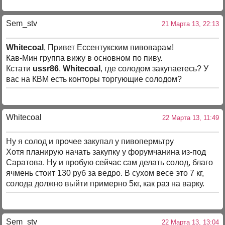
Sem_stv
21 Марта 13, 22:13
Whitecoal
, Привет Ессентукским пивоварам!
Кав-Мин группа вижу в основном по пиву.
Кстати
ussr86
,
Whitecoal
, где солодом закупаетесь? У
вас на КВМ есть конторы торгующие солодом?
Whitecoal
22 Марта 13, 11:49
Ну я солод и прочее закупал у пивопермьтру
Хотя планирую начать закупку у форумчанина из-под
Саратова. Ну и пробую сейчас сам делать солод, благо
ячмень стоит 130 руб за ведро. В сухом весе это 7 кг,
солода должно выйти примерно 5кг, как раз на варку.
Sem_stv
22 Марта 13, 13:04