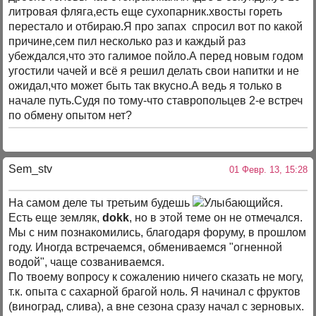
литровая фляга,есть еще сухопарник.хвосты гореть
перестало и отбираю.Я про запах спросил вот по какой
причине,сем пил несколько раз и каждый раз
убеждался,что это галимое пойло.А перед новым годом
угостили чачей и всё я решил делать свои напитки и не
ожидал,что может быть так вкусно.А ведь я только в
начале путь.Судя по тому-что ставропольцев 2-е встреч
по обмену опытом нет?
Sem_stv
01 Февр. 13, 15:28
На самом деле ты третьим будешь
.
Есть еще земляк,
dokk
, но в этой теме он не отмечался.
Мы с ним познакомились, благодаря форуму, в прошлом
году. Иногда встречаемся, обмениваемся "огненной
водой", чаще созваниваемся.
По твоему вопросу к сожалению ничего сказать не могу,
т.к. опыта с сахарной брагой ноль. Я начинал с фруктов
(виноград, слива), а вне сезона сразу начал с зерновых.