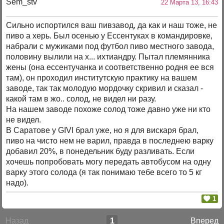
Sem_stv
22 Марта 13, 16:43
Сильно испортился ваш пивзавод, да как и наш тоже, не
пиво а херь. Был осенью у Ессентуках в командировке,
набрали с мужиками под футбол пиво местного завода,
половину вылили на х... ихтиандру. Пытал племянника
жены (она ессентучанка и соответственно родня ее вся
там), он проходил институтскую практику на вашем
заводе, так так молодую мордочку скривил и сказал -
какой там в жо.. солод, не видел ни разу.
На нашем заводе похоже солод тоже давно уже ни кто
не видел.
В Саратове у GIVI брал уже, но я для вискаря брал,
пиво на чисто нем не варил, правда в последнею варку
добавил 20%, в понедельник буду разливать. Если
хочешь попробовать могу передать автобусом на одну
варку этого солода (я так понимаю тебе всего то 5 кг
надо).
1
Назад
1
Вперед