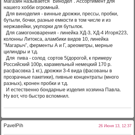
Магазин называется "Винодел". Ассортимент для
нашего хобби огромный.
Для виноделия - винные дрожжи, прессы, пробки,
бутыли, бочки, разные емкости в том числе и из
нержавейки, укупорки для бутылок.
Для самогоноварения - линейка ХД-3, ХД-4 Игоря223,
колонны Литокса, аламбики видов 10, линейка
"Магарыч", ферменты А и Г, ареометры, мерные
цилиндры и т.д.
Для пива - солод сортов 5(дорогой, к примеру
Российский 100р, карамельный немецкий 170 р.
расфасовка 1 кг.), дрожжи 3-4 вида (фасованы в
прозрачные пакетики), пивные концентраты (много
разных), кронен пробки и т.д.
И естественно бондарные изделия хозяина Павла.
Ну вот, что быстро вспомнил.
PavelPih
26 Июня 13, 12:37