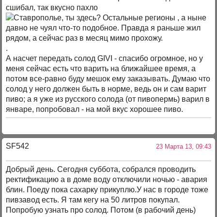
сшибал, так вкусно пахло
, а ныне
давно не чуял что-то подобное. Правда я раньше жил
рядом, а сейчас раз в месяц мимо прохожу.
.
А насчет передать солод GIVI - спасибо огромное, но у
меня сейчас есть что варить на ближайшее время, а
потом все-равно буду мешок ему заказывать. Думаю что
солод у него должен быть в норме, ведь он и сам варит
пиво; а я уже из русского солода (от пивопермь) варил в
январе, попробовал - на мой вкус хорошее пиво.
SF542
23 Марта 13, 09:43
Добрый день. Сегодня суббота, собрался проводить
ректификацию а в доме воду отключили ночью - авария
блин. Поеду пока сахарку прикуплю.У нас в городе тоже
пивзавод есть. Я там кегу на 50 литров покупал.
Попробую узнать про солод. Потом (в рабочий день)