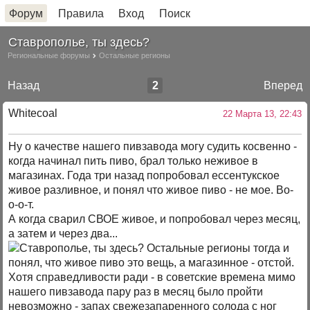
Форум
Правила
Вход
Поиск
Ставрополье, ты здесь?
Региональные форумы
Остальные регионы
Назад
2
Вперед
Whitecoal
22 Марта 13, 22:43
Ну о качестве нашего пивзавода могу судить косвенно -
когда начинал пить пиво, брал только неживое в
магазинах. Года три назад попробовал ессентукское
живое разливное, и понял что живое пиво - не мое. Во-
о-о-т.
А когда сварил СВОЕ живое, и попробовал через месяц,
а затем и через два...
тогда и
понял, что живое пиво это вещь, а магазинное - отстой.
Хотя справедливости ради - в советские времена мимо
нашего пивзавода пару раз в месяц было пройти
невозможно - запах свежезапаренного солода с ног