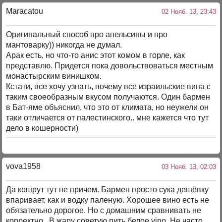
Maracatou
02 Нояб. 13, 23:43
Оригинальный способ про апельсины и про
мантоварку)) никогда не думал.
Арак есть, но что-то анис этот комом в горле, как
представлю. Придется пока довольствоваться местным
монастырским винишком.
Кстати, все хочу узнать, почему все израильские вина с
таким своеобразным вкусом получаются. Один бармен
в Бат-яме объяснил, что это от климата, но неужели он
таки отличается от палестинского.. мне кажется что тут
дело в кошерности)
vova1958
03 Нояб. 13, 02:03
Да кошрут тут не причем. Бармен просто сука дешёвку
впаривает, как и водку паленую. Хорошее вино есть не
обязательно дорогое. Но с домашним сравнивать не
корректно. В жару советую пить белое vino. Не часто