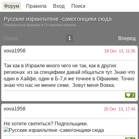
Форум
Правила
Вход
Поиск
Русские израильтяне -самогонщики сюда.
Региональные форумы
Остальные регионы
Назад
1
Вперед
vova1958
18 Окт. 13, 11:05
Так как в Израиле много чего не так, как в других
регионах из за специфики давай общаться тут. Знаю что
один в Хайфе, один в Б-7,я же точнее в Офакиме. Точно
знаю что нас не менее семи. Зовут меня Вовка.
3
vova1958
20 Окт. 13, 17:44
Не хотите светиться? Подпольщики.