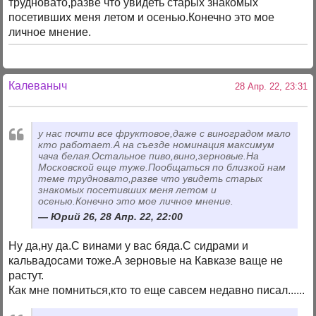
трудновато,разве что увидеть старых знакомых
посетивших меня летом и осенью.Конечно это мое
личное мнение.
Калеваныч
28 Апр. 22, 23:31
у нас почти все фруктовое,даже с виноградом мало
кто работает.А на съезде номинация максимум
чача белая.Остальное пиво,вино,зерновые.На
Московской еще туже.Пообщаться по близкой нам
теме трудновато,разве что увидеть старых
знакомых посетивших меня летом и
осенью.Конечно это мое личное мнение.
Юрий 26, 28 Апр. 22, 22:00
Ну да,ну да.С винами у вас бяда.С сидрами и
кальвадосами тоже.А зерновые на Кавказе ваще не
растут.
Как мне помниться,кто то еще савсем недавно писал......