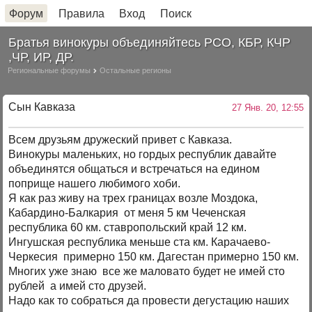
Форум
Правила
Вход
Поиск
Братья винокуры объединяйтесь РСО, КБР, КЧР
,ЧР, ИР, ДР.
Региональные форумы
Остальные регионы
Сын Кавказа
27 Янв. 20, 12:55
Всем друзьям дружеский привет с Кавказа.
Винокуры маленьких, но гордых республик давайте
объединятся общаться и встречаться на едином
поприще нашего любимого хоби.
Я как раз живу на трех границах возле Моздока,
Кабардино-Балкария от меня 5 км Чеченская
республика 60 км. ставропольский край 12 км.
Ингушская республика меньше ста км. Карачаево-
Черкесия примерно 150 км. Дагестан примерно 150 км.
Многих уже знаю все же маловато будет не имей сто
рублей а имей сто друзей.
Надо как то собраться да провести дегустацию наших