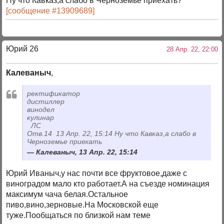
Ну что Кавказ,а слабо в Черноземье приехать?
[сообщение #13909689]
Юрий 26
28 Апр. 22, 22:00
Калеваныч
,
ректификатор
дистиллер
винодел
кулинар
ЛС
Отв.14 13 Апр. 22, 15:14 Ну что Кавказ,а слабо в
Черноземье приехать
Калеваныч, 13 Апр. 22, 15:14
Юрий Иваныч,у нас почти все фруктовое,даже с
виноградом мало кто работает.А на съезде номинация
максимум чача белая.Остальное
пиво,вино,зерновые.На Московской еще
туже.Пообщаться по близкой нам теме