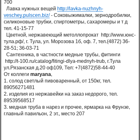
700
Лавка нужных вещей
http://lavka-nuzhnyh-
veschey.pulscen.biz/
- Соковыжималки, зернодробилки,
силиконовые трубки, спиртометры, сахаромеры и т д
тел. 41-15-77
Цветной, нержавеющий метоллопрокат http://www.юнс-
тула.рф/, г. Тула, ул. Морозова 1б, оф. 7, тел.(4872) 36-
28-51; 36-03-71
Сантехника, в частности медные трубы, фитинги
http://t-100.ru/catalog/fitingi-dlya-mednyh-trub, г.Тула
ул.Рязанская д.20 оф109, Тел: +7(4872)58-44-40
От коллеги
maryana
,
1. солод светлый пивоваренный, от 150кг, тел.
89056271481
2. изделия из нержавейки на заказ недорого, тел.
89539568517
3. медная труба в нарез и прочее, ярмарка на Фрунзе,
главный павильон, 2 эт., место 207