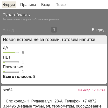
Форум
Правила
Вход
Поиск
Тула-область
Региональные форумы
Остальные регионы
Назад
1
Вперед
Новая встреча не за горами, готовим напитки
ДА
6
НЕТ
1
Посмотрим
1
Всего голосов: 8
ser64
03 Февр. 12, 07:41
Спс холод- Н. Руднева ул., 28-А Телефон: +7 4872
334495 ,медные трубы, эл. термометры, оборудование