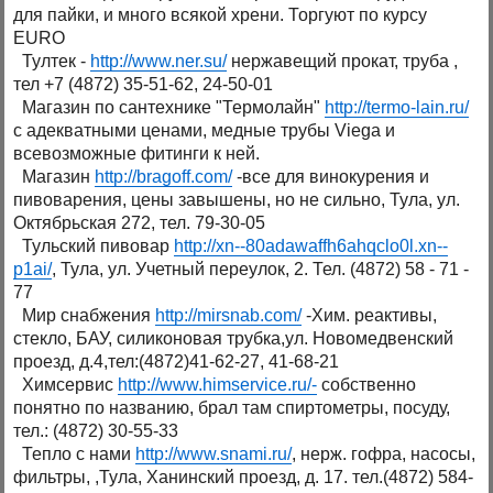
для пайки, и много всякой хрени. Торгуют по курсу
EURO
Тултек -
http://www.ner.su/
нержавещий прокат, труба ,
тел +7 (4872) 35-51-62, 24-50-01
Магазин по сантехнике "Термолайн"
http://termo-lain.ru/
с адекватными ценами, медные трубы Viega и
всевозможные фитинги к ней.
Магазин
http://bragoff.com/
-все для винокурения и
пивоварения, цены завышены, но не сильно, Тула, ул.
Октябрьская 272, тел. 79-30-05
Тульский пивовар
http://xn--80adawaffh6ahqclo0l.xn--
p1ai/
, Тула, ул. Учетный переулок, 2. Тел. (4872) 58 - 71 -
77
Мир снабжения
http://mirsnab.com/
-Хим. реактивы,
стекло, БАУ, силиконовая трубка,ул. Новомедвенский
проезд, д.4,тел:(4872)41-62-27, 41-68-21
Химсервис
http://www.himservice.ru/-
собственно
понятно по названию, брал там спиртометры, посуду,
тел.: (4872) 30-55-33
Тепло с нами
http://www.snami.ru/
, нерж. гофра, насосы,
фильтры, ,Тула, Ханинский проезд, д. 17. тел.(4872) 584-