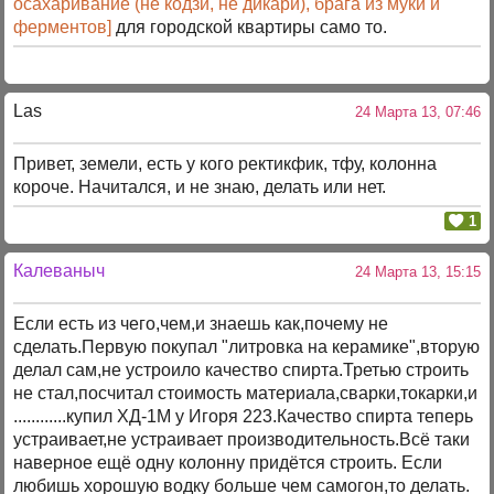
осахаривание (не кодзи, не дикари), брага из муки и
ферментов]
для городской квартиры само то.
Las
24 Марта 13, 07:46
Привет, земели, есть у кого ректикфик, тфу, колонна
короче. Начитался, и не знаю, делать или нет.
1
Калеваныч
24 Марта 13, 15:15
Если есть из чего,чем,и знаешь как,почему не
сделать.Первую покупал "литровка на керамике",вторую
делал сам,не устроило качество спирта.Третью строить
не стал,посчитал стоимость материала,сварки,токарки,и
............купил ХД-1М у Игоря 223.Качество спирта теперь
устраивает,не устраивает производительность.Всё таки
наверное ещё одну колонну придётся строить. Если
любишь хорошую водку больше чем самогон,то делать.