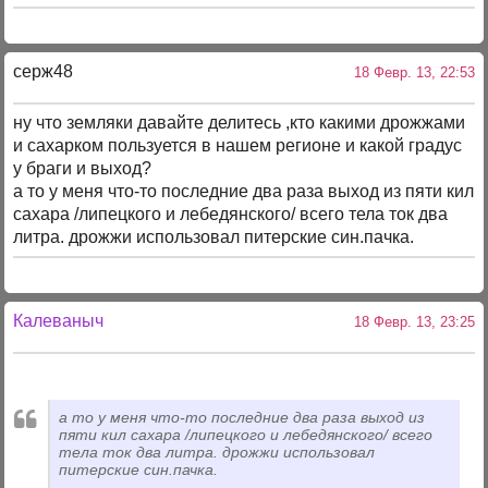
серж48
18 Февр. 13, 22:53
ну что земляки давайте делитесь ,кто какими дрожжами
и сахарком пользуется в нашем регионе и какой градус
у браги и выход?
а то у меня что-то последние два раза выход из пяти кил
сахара /липецкого и лебедянского/ всего тела ток два
литра. дрожжи использовал питерские син.пачка.
Калеваныч
18 Февр. 13, 23:25
а то у меня что-то последние два раза выход из
пяти кил сахара /липецкого и лебедянского/ всего
тела ток два литра. дрожжи использовал
питерские син.пачка.