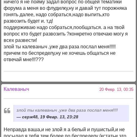
ничего я не пойму задал вопрос по общей тематики
форума а меня во флудилку,ну и давай тут порожняка
гонять далее, надо собраться,надо выпить,кто
развозить будет и. т.д!
поддерживаю надо собраться,пообщаться. а на твой
вопрос кто будет развозить ?конкретно отвечаю могу я
всех развести!
злой ты калеваныч ,уже два раза послал меня!!!!!
причем по беспределу,ну не хочешь общаться не
отвечай мне!!!???
Калеваныч
20 Февр. 13, 00:35
злой ты калеваныч ,уже два раза послал меня!!!!
серж48, 19 Февр. 13, 23:28
Неправда ваша,и не злой я а белый и пушистый,и не
посылал я тебя,тем более по беспределу (кстатьи,это