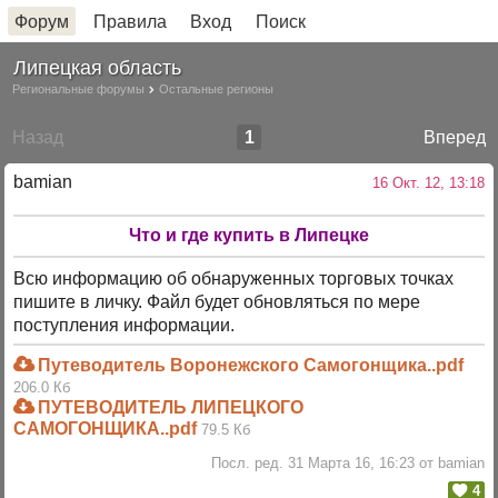
Форум
Правила
Вход
Поиск
Липецкая область
Региональные форумы
Остальные регионы
Назад
1
Вперед
bamian
16 Окт. 12, 13:18
Что и где купить в Липецке
Всю информацию об обнаруженных торговых точках
пишите в личку. Файл будет обновляться по мере
поступления информации.
Путеводитель Воронежского Самогонщика..pdf
206.0 Кб
ПУТЕВОДИТЕЛЬ ЛИПЕЦКОГО
САМОГОНЩИКА..pdf
79.5 Кб
Посл. ред. 31 Марта 16, 16:23 от bamian
4