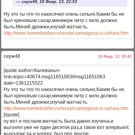
серж48, 18 Февр. 13, 22:53
Ну это ты что-то накосячил очень сильно.Каким бы не
был хреновым сахар,минимум литр с кило должно
быть.Меняй дрожжи,изучай матчасть.
http://www.homedistiller.ru/recept-samogona-iz-sahara.htm
серж48
19 Февр. 13, 00:40
[quote author=Калеваныч
link=topic=40674.msg11651063#msg11651063
date=1361215522
Ну это ты что-то накосячил очень сильно.Каким бы не
был хреновым сахар,минимум литр с кило должно
быть.Меняй дрожжи,изучай матчасть.
http://www.homedistiller.ru/recept-samogona-iz-sahara.htm
[/quote]
ну вот и послали,матчасть была давно изучена,и
выгонял уже не один десяток раз,а такое вот впервые/с
выходом/ да и вопрос был про другое.