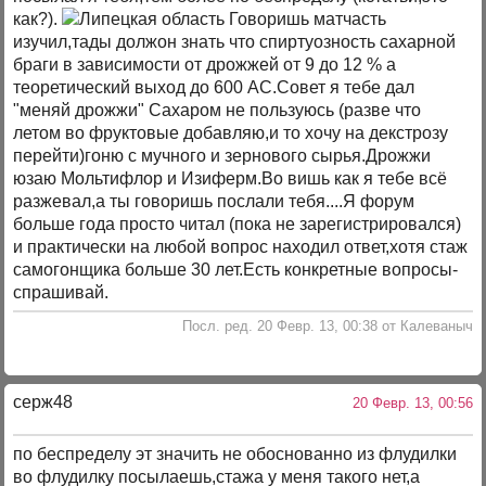
как?).
Говоришь матчасть
изучил,тады должон знать что спиртуозность сахарной
браги в зависимости от дрожжей от 9 до 12 % а
теоретический выход до 600 АС.Совет я тебе дал
"меняй дрожжи" Сахаром не пользуюсь (разве что
летом во фруктовые добавляю,и то хочу на декстрозу
перейти)гоню с мучного и зернового сырья.Дрожжи
юзаю Мольтифлор и Изиферм.Во вишь как я тебе всё
разжевал,а ты говоришь послали тебя....Я форум
больше года просто читал (пока не зарегистрировался)
и практически на любой вопрос находил ответ,хотя стаж
самогонщика больше 30 лет.Есть конкретные вопросы-
спрашивай.
Посл. ред. 20 Февр. 13, 00:38 от Калеваныч
серж48
20 Февр. 13, 00:56
по беспределу эт значить не обоснованно из флудилки
во флудилку посылаешь,стажа у меня такого нет,а