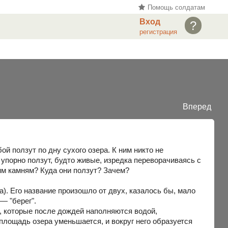
Помощь солдатам
Вход
?
регистрация
Вперед
й ползут по дну сухого озера. К ним никто не
ни упорно ползут, будто живые, изредка переворачиваясь с
тим камням? Куда они ползут? Зачем?
). Его название произошло от двух, казалось бы, мало
— "берег".
, которые после дождей наполняются водой,
 площадь озера уменьшается, и вокруг него образуется