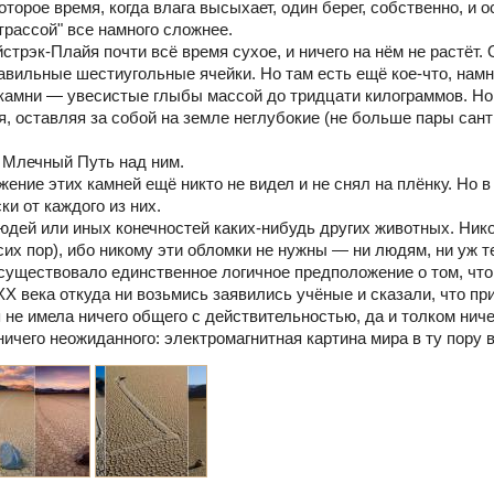
которое время, когда влага высыхает, один берег, собственно, и о
 трассой" все намного сложнее.
стрэк-Плайя почти всё время сухое, и ничего на нём не растёт
вильные шестиугольные ячейки. Но там есть ещё кое-что, намн
камни — увесистые глыбы массой до тридцати килограммов. Но
я, оставляя за собой на земле неглубокие (не больше пары сант
 Млечный Путь над ним.
жение этих камней ещё никто не видел и не снял на плёнку. Но
ки от каждого из них.
людей или иных конечностей каких-нибудь других животных. Нико
сих пор), ибо никому эти обломки не нужны — ни людям, ни уж т
существовало единственное логичное предположение о том, что
XX века откуда ни возьмись заявились учёные и сказали, что пр
 не имела ничего общего с действительностью, да и толком ниче
ничего неожиданного: электромагнитная картина мира в ту пору 