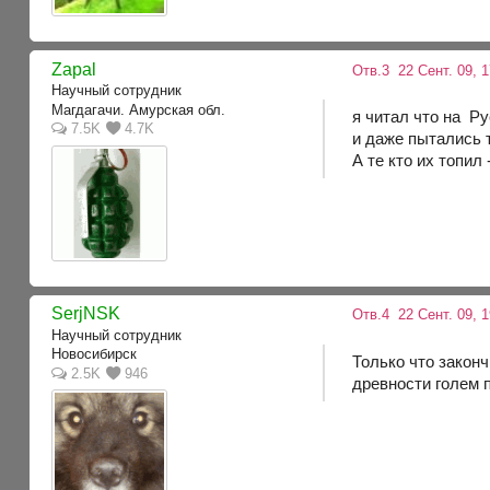
Zapal
Отв.3
22 Сент. 09, 
Научный сотрудник
Магдагачи. Амурская обл.
я читал что на Ру
7.5K
4.7K
и даже пытались т
А те кто их топил
SerjNSK
Отв.4
22 Сент. 09, 1
Научный сотрудник
Новосибирск
Только что законч
2.5K
946
древности голем 