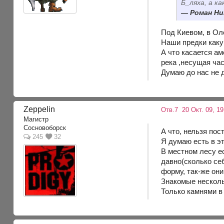
Б_ляха, а ка
Роман Ник
Под Киевом, в Ол
Наши предки каку
А что касается ам
река ,несущая час
Думаю до нас не 
Zeppelin
Отв.7
20 Окт. 09, 19
Магистр
Сосновоборск
А что, нельзя по
245
32
Я думаю есть в эт
В местном лесу е
давно(сколько се
форму, так-же он
Знакомые нескольк
Только камнями в 