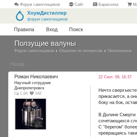
Форум самогонщиков
Сайт
Барахолка
Ма
ХоумДистиллер
форум самогонщиков
Правила
Вход
Поиск
Ползущие валуны
Форум самогонщиков
Общение по интересам
Непознанное
Назад
Роман Николаевич
22 Сент. 09, 16:37
Научный сотрудник
Днепропетровск
Нечто сверхъесте
1.8K
348
прикасается, а он
боку на бок, оста
В Долине Смерти 
сочетающихся слов
С "берегом" боле
превращаясь таким