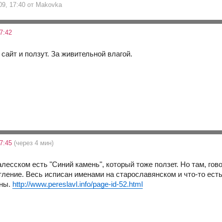
09, 17:40 от Makovka
7:42
 сайт и ползут. За живительной влагой.
17:45
(через 4 мин)
лесском есть "Синий камень", который тоже ползет. Но там, гов
тление. Весь исписан именами на старославянском и что-то есть
аны.
http://www.pereslavl.info/page-id-52.html