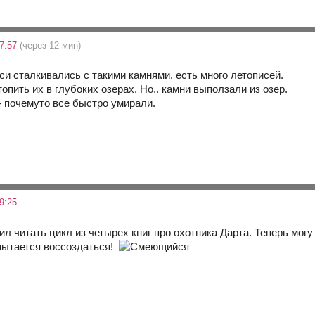
17:57
(через 12 мин)
си сталкивались с такими камнями. есть много летописей.
опить их в глубоких озерах. Но.. камни выползали из озер.
 - почемуто все быстро умирали.
9:25
ил читать цикл из четырех книг про охотника Дарта. Теперь могу
пытается воссоздаться!