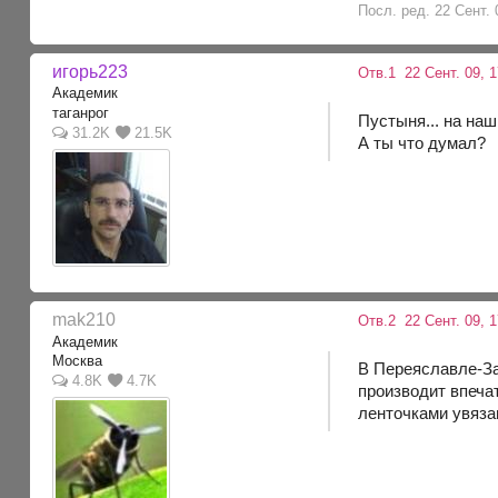
Посл. ред. 22 Сент. 
игорь223
Отв.1
22 Сент. 09, 1
Академик
таганрог
Пустыня... на наш
31.2K
21.5K
А ты что думал?
mak210
Отв.2
22 Сент. 09, 
Академик
Москва
В Переяславле-За
4.8K
4.7K
производит впеча
ленточками увяз