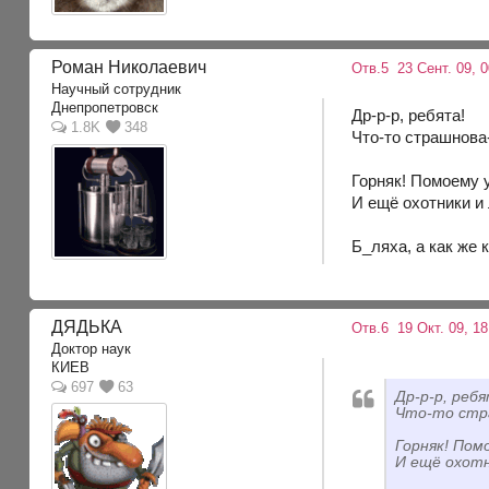
Роман Николаевич
Отв.5
23 Сент. 09, 0
Научный сотрудник
Днепропетровск
Др-р-р, ребята!
1.8K
348
Что-то страшнова-т
Горняк! Помоему у
И ещё охотники и
Б_ляха, а как же 
ДЯДЬКА
Отв.6
19 Окт. 09, 18
Доктор наук
КИЕВ
697
63
Др-р-р, реб
Что-то стра
Горняк! Пом
И ещё охотн