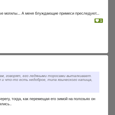
е могилы... А меня блуждающие примеси преследуют...
1
там, говорят, его ледяными торосами выталкивает.
 и что-то есть недоброе, типа языческого капища,
берегу, тогда, как перемещая его зимой на полозьях он
ялись..