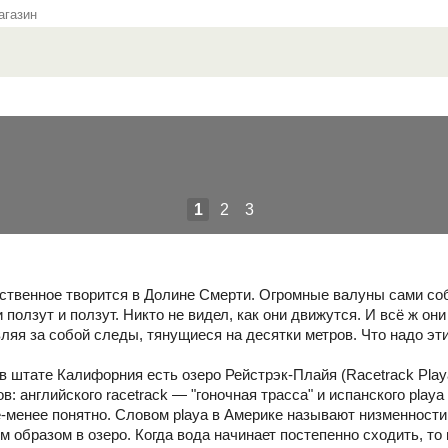
газин
1
2
3
ственное творится в Долине Смерти. Огромные валуны сами собо
и ползут и ползут. Никто не видел, как они движутся. И всё ж о
вляя за собой следы, тянущиеся на десятки метров. Что надо э
в штате Калифорния есть озеро Рейстрэк-Плайя (Racetrack Playa
: английского racetrack — "гоночная трасса" и испанского playa 
е-менее понятно. Cловом playa в Америке называют низменности
 образом в озеро. Когда вода начинает постепенно сходить, то