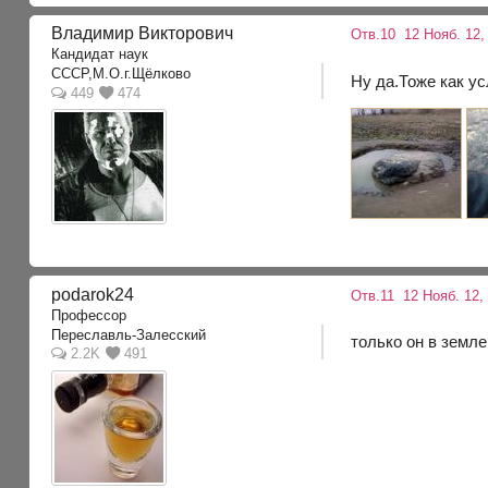
Владимир Викторович
Отв.10
12 Нояб. 12,
Кандидат наук
CCCP,М.О.г.Щёлково
Ну да.Тоже как у
449
474
podarok24
Отв.11
12 Нояб. 12,
Профессор
Переславль-Залесский
только он в земле
2.2K
491