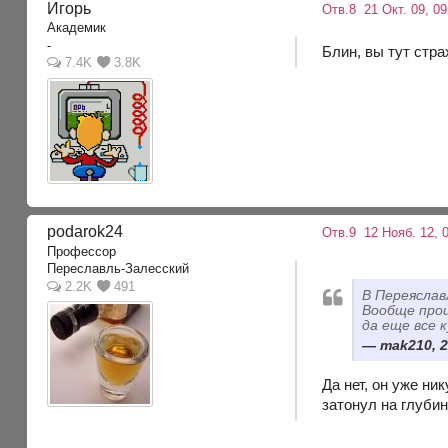
Игорь
Отв.8
21 Окт. 09, 09
Академик
-
Блин, вы тут стр
7.4K
3.8K
podarok24
Отв.9
12 Нояб. 12, 0
Профессор
Переславль-Залесский
2.2K
491
В Переяслав
Вообще прои
да еще все 
mak210, 2
Да нет, он уже ни
затонул на глубин