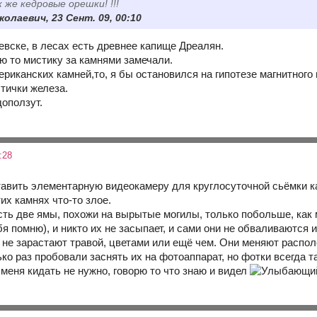
к же кедровые орешки! !!!
олаевич, 23 Сент. 09, 00:10
евске, в лесах есть древнее капище Дреалян.
ю то мистику за камнями замечали.
ериканских камней,то, я бы остановился на гипотезе магнитног
тички железа.
доползут.
:28
ставить элементарную видеокамеру для круглосуточной сьёмки 
их камнях что-то злое.
сть две ямы, похожи на вырытые могилы, только побольше, ка
бя помню), и никто их не засыпает, и сами они не обваливаютс
и не зарастают травой, цветами или ещё чем. Они меняют распо
о раз пробовали заснять их на фотоаппарат, но фотки всегда т
меня кидать не нужно, говорю то что знаю и видел