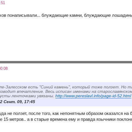
:51
ахов понаписывали... блуждающие камни, блуждающие лошадины
0:08
ле-Залесском есть "Синий камень", который тоже ползет. Но 
зводит впечатление. Весь исписан именами на старославянском
кусты ленточками увязаны.
http://www.pereslavl.info/page-id-52.html
2 Сент. 09, 17:45
куда не ползет, после того, как непонятным образом оказался на 
е 15 метров.. а в старые времена ему и правда язычники поклон