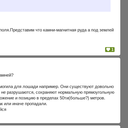
о поля.Представим что камни-магнитная руда а под землей
1
камней?
к могила для лошади например. Они существуют довольно
я и не разрушаются, сохраняют нормальную прямоугольную
ложение и позицию в пределах 50ти(больше?) метров.
ак или иначе пропадали.