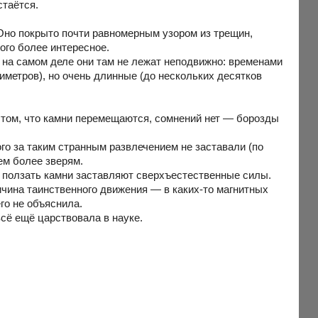
стаётся.
. Оно покрыто почти равномерным узором из трещин,
ого более интересное.
 на самом деле они там не лежат неподвижно: временами
иметров), но очень длинные (до нескольких десятков
 в том, что камни перемещаются, сомнений нет — борозды
го за таким странным развлечением не заставали (по
ем более зверям.
 ползать камни заставляют сверхъестественные силы.
ичина таинственного движения — в каких-то магнитных
го не объяснила.
всё ещё царствовала в науке.