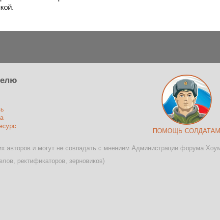
кой.
телю
зь
а
есурс
ПОМОЩЬ СОЛДАТА
х авторов и могут не совпадать с мнением Администрации форума Хоу
лов, ректификаторов, зерновиков)