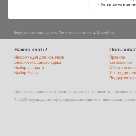
- Украшаем вишен
Форум самогонщиков
Рецепты напитков
Коктейли
Важно знать!
Пользова
Информация для новичков
Правила
Библиотека самогонщика
Соглашение
Выбор аппарата
Обратная свя
Выбор бочки
Тех. поддержк
Поддержать р
Все размещаемые материалы отражают исключительно мнения и
© 2026 ХоумДистиллер (форум самогонщиков, пивоваров, виноде