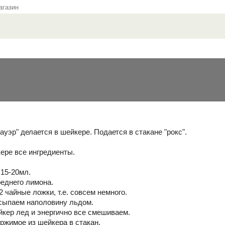
газин
ауэр" делается в шейкере. Подается в стакане "рокс".
ере все ингредиенты.
 15-20мл.
реднего лимона.
2 чайные ложки, т.е. совсем немного.
засыпаем наполовину льдом.
йкер лед и энергично все смешиваем.
ржимое из шейкера в стакан.