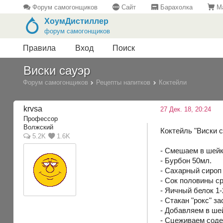
Форум самогонщиков
Сайт
Барахолка
Ма
ХоумДистиллер
форум самогонщиков
Правила
Вход
Поиск
Виски сауэр
Форум самогонщиков
Рецепты напитков
Коктейли
krvsa
27 Дек. 18, 20:24
Профессор
Волжский
Коктейль "Виски с
5.2K
1.6K
- Смешаем в шейк
- Бурбон 50мл.
- Сахарный сироп
- Сок половины с
- Яичный белок 1-
- Стакан "рокс" 
- Добавляем в ше
- Сцеживаем соде