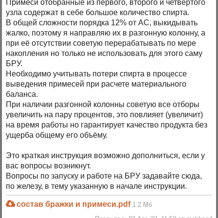
Примеси отобранные из первого, второго и четвёртого
узла содержат в себе большое количество спирта.
В общей сложности порядка 12% от АС, выкидывать
жалко, поэтому я направляю их в разгонную колонну, а
при её отсутствии советую перерабатывать по мере
накопления но только не использовать для этого саму
БРУ.
Необходимо учитывать потери спирта в процессе
выведения примесей при расчете материального
баланса.
При наличии разгонной колонны советую все отборы
увеличить на пару процентов, это повлияет (увеличит)
на время работы но гарантирует качество продукта без
ущерба общему его объёму.
Это краткая инструкция возможно дополниться, если у
вас вопросы возникнут.
Вопросы по запуску и работе на БРУ задавайте сюда,
по железу, в тему указанную в начале инструкции.
состав бражки и примеси.pdf
1.2 Мб