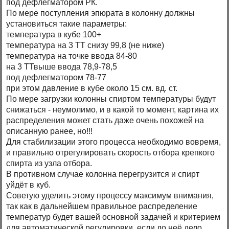
под дефлегматором РК.
По мере поступления эпюрата в колонну должны
установиться такие параметры:
температура в кубе 100+
температура на 3 ТТ снизу 99,8 (не ниже)
температура на точке ввода 84-80
на 3 ТТвыше ввода 78,9-78,5
под дефлегматором 78-77
при этом давление в кубе около 15 см. вд. ст.
По мере загрузки колонны спиртом температуры будут
снижаться - неумолимо, и в какой то момент, картина их
распределения может стать даже очень похожей на
описанную ранее, но!!!
Для стабилизации этого процесса необходимо вовремя,
и правильно отрегулировать скорость отбора крепкого
спирта из узла отбора.
В противном случае колонна перегрузится и спирт
уйдёт в куб.
Советую уделить этому процессу максимум внимания,
так как в дальнейшем правильное распределение
температур будет вашей основной задачей и критерием
для автоматической регулировки, если до неё дело