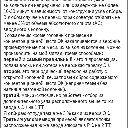
выводить или непрерывно, или с задержкой не более
10-30 минут, в зависимости от конструкции узла отбора.
В любом случае на первых порах советую отбирать не
менее 3% от объёма абсолютного спирта (АС)
вводимого в колонну.
К сожалению кроме головных примесей в
концентрационной части ЭК накапливаются и верхние
промежуточные примеси, их вывод из колонны, можно
производить, на мой взгляд, тремя способами:
первый и самый правильный
- это гидроселекция,
подача воды, или лютера на верхнюю тарелку ЭК.
второй
, это периодический переход на работу с
открытой колонной, т.е. залповый сброс содержимого
концентрационной части ЭК (неприемлемый без
наличия разгонной колонны).
третий
, мой, эксклюзив, но работает - отбор из
дополнительного узла расположенного выше точки
ввода в ЭК на 1 ТТ.
Я отбираю от туда такие же 3 % как и из верха ЭК.
Третьим узлом
вывода примесей является точка
расположенная ниже ввода эпюрата в РК, на 2 ТТ.