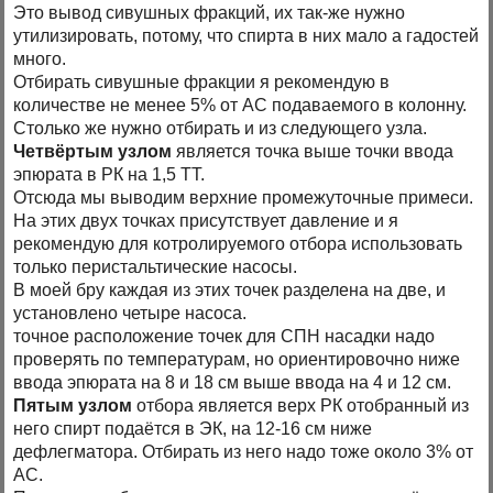
Это вывод сивушных фракций, их так-же нужно
утилизировать, потому, что спирта в них мало а гадостей
много.
Отбирать сивушные фракции я рекомендую в
количестве не менее 5% от АС подаваемого в колонну.
Столько же нужно отбирать и из следующего узла.
Четвёртым узлом
является точка выше точки ввода
эпюрата в РК на 1,5 ТТ.
Отсюда мы выводим верхние промежуточные примеси.
На этих двух точках присутствует давление и я
рекомендую для котролируемого отбора использовать
только перистальтические насосы.
В моей бру каждая из этих точек разделена на две, и
установлено четыре насоса.
точное расположение точек для СПН насадки надо
проверять по температурам, но ориентировочно ниже
ввода эпюрата на 8 и 18 см выше ввода на 4 и 12 см.
Пятым узлом
отбора является верх РК отобранный из
него спирт подаётся в ЭК, на 12-16 см ниже
дефлегматора. Отбирать из него надо тоже около 3% от
АС.