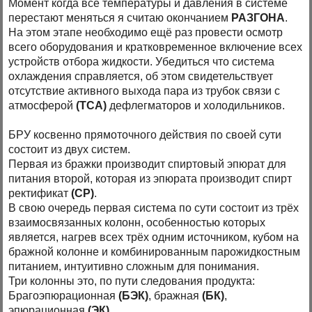
Момент когда все температуры и давления в системе
перестают меняться я считаю окончанием
РАЗГОНА
.
На этом этапе необходимо ещё раз провести осмотр
всего оборудования и кратковременное включение всех
устройств отбора жидкости. Убедиться что система
охлаждения справляется, об этом свидетельствует
отсутствие активного выхода пара из трубок связи с
атмосферой
(ТСА)
дефлегматоров и холодильников.
БРУ косвенно прямоточного действия по своей сути
состоит из двух систем.
Первая из бражки производит спиртовый эпюрат для
питания второй, которая из эпюрата производит спирт
ректификат
(СР)
.
В свою очередь первая система по сути состоит из трёх
взаимосвязанных колонн, особенностью которых
является, нагрев всех трёх одним источником, кубом на
бражной колонне и комбинированным парожидкостным
питанием, интуитивно сложным для понимания.
Три колонны это, по пути следования продукта:
Брагоэпюрационная
(БЭК)
, бражная
(БК)
,
эпюрационная
(ЭК)
.