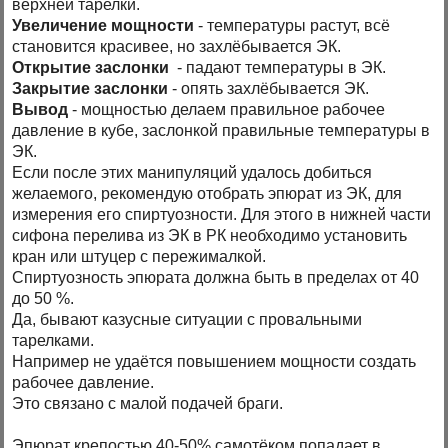
верхней тарелки.
Увеличение мощности
- температуры растут, всё
становится красивее, но захлёбывается ЭК.
Открытие заслонки
- падают температуры в ЭК.
Закрытие заслонки
- опять захлёбывается ЭК.
Вывод
- мощностью делаем правильное рабочее
давление в кубе, заслонкой правильные температуры в
ЭК.
Если после этих манипуляций удалось добиться
желаемого, рекомендую отобрать эпюрат из ЭК, для
измерения его спиртуозности. Для этого в нижней части
сифона перелива из ЭК в РК необходимо установить
кран или штуцер с пережималкой.
Спиртуозность эпюрата должна быть в пределах от 40
до 50 %.
Да, бывают казусные ситуации с провальными
тарелками.
Например не удаётся повышением мощности создать
рабочее давление.
Это связано с малой подачей браги.
Эпюрат крепостью 40-50% самотёком попадает в