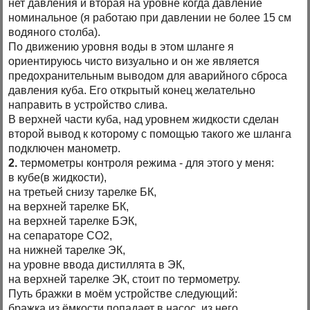
нет давления и вторая на уровне когда давление
номинальное (я работаю при давлении не более 15 см
водяного столба).
По движению уровня воды в этом шланге я
ориентируюсь чисто визуально и он же является
предохранительным выводом для аварийного сброса
давления куба. Его открытый конец желательно
направить в устройство слива.
В верхней части куба, над уровнем жидкости сделан
второй вывод к которому с помощью такого же шланга
подключен манометр.
2.
термометры контроля режима - для этого у меня:
в кубе(в жидкости),
на третьей снизу тарелке БК,
на верхней тарелке БК,
на верхней тарелке БЭК,
на сепараторе СО2,
на нижней тарелке ЭК,
на уровне ввода дистиллята в ЭК,
на верхней тарелке ЭК, стоит по термометру.
Путь бражки в моём устройстве следующий:
бражка из ёмкости попадает в насос, из него