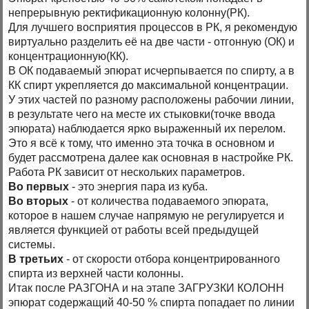
непрерывную ректификационную колонну(РК).
Для лучшего восприятия процессов в РК, я рекомендую
виртуально разделить её на две части - отгонную (ОК) и
концентрационную(КК).
В ОК подаваемый эпюрат исчерпывается по спирту, а в
КК спирт укрепляется до максимальной концентрации.
У этих частей по разному расположены рабочии линии,
в результате чего на месте их стыковки(точке ввода
эпюрата) наблюдается ярко выраженный их перелом.
Это я всё к тому, что именно эта точка в основном и
будет рассмотрена далее как основная в настройке РК.
Работа РК зависит от нескольких параметров.
Во первых
- это энергия пара из куба.
Во вторых
- от количества подаваемого эпюрата,
которое в нашем случае напрямую не регулируется и
является функцией от работы всей предыдущей
системы.
В третьих
- от скорости отбора концентрированного
спирта из верхней части колонны.
Итак после РАЗГОНА и на этапе ЗАГРУЗКИ КОЛОНН
эпюрат содержащий 40-50 % спирта попадает по линии