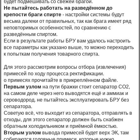
будет подмешивать со свежей брагой.
Не пытайтесь работать на разведённом до
крепости браги спирте
- настройки системы будут
весьма далеки от правильных, так как брага имеет ряд
неповторимых особенностей, по сравнению с
разведённым спиртом.
Если в результате работы БРУ вам удалось настроить
все параметры как указано выше, то можно переходить
к попыткам получения товарного спирта.
Для этого рассмотрим вопросы отбора (извлечения)
примесей по ходу процесса ректификации.
о примесях прочитайте в прикреплённом файле.
Первым узлом
на пути бражки стоит сепаратор СО2,
на самом деле через него выводятся ещё и аммиак и
сероводород. не пытайтесь эксплуатировать БРУ без
сепаратора.
Советую всё, что выходит из сепаратора, отправлять в
отходы, для этого сепаратор должен быть снабжен
обратным холодильником и приёмной ёмкостью.
Вторым узлом
вывода примесей будет верх ЭК, там
собираются головные примеси, которые нужно