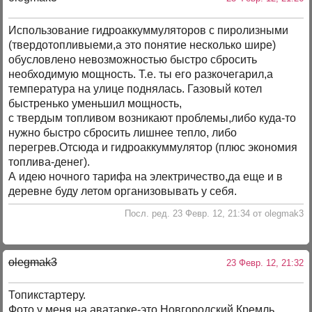
Использование гидроаккуммуляторов с пиролизными
(твердотопливыеми,а это понятие несколько шире)
обусловлено невозможностью быстро сбросить
необходимую мощность. Т.е. ты его разкочегарил,а
температура на улице поднялась. Газовый котел
быстренько уменьшил мощность,
с твердым топливом возникают проблемы,либо куда-то
нужно быстро сбросить лишнее тепло, либо
перегрев.Отсюда и гидроаккуммулятор (плюс экономия
топлива-денег).
А идею ночного тарифа на электричество,да еще и в
деревне буду летом организовывать у себя.
Посл. ред. 23 Февр. 12, 21:34 от olegmak3
olegmak3
23 Февр. 12, 21:32
Топикстартеру.
Фото у меня на аватарке-это Новгородский Кремль.