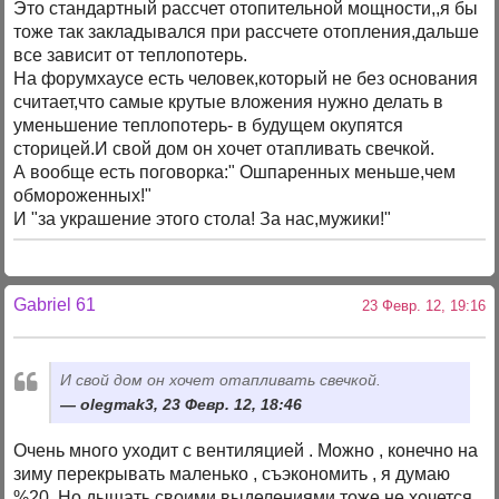
Это стандартный рассчет отопительной мощности,,я бы
тоже так закладывался при рассчете отопления,дальше
все зависит от теплопотерь.
На форумхаусе есть человек,который не без основания
считает,что самые крутые вложения нужно делать в
уменьшение теплопотерь- в будущем окупятся
сторицей.И свой дом он хочет отапливать свечкой.
А вообще есть поговорка:" Ошпаренных меньше,чем
обмороженных!"
И "за украшение этого стола! За нас,мужики!"
Gabriel 61
23 Февр. 12, 19:16
И свой дом он хочет отапливать свечкой.
olegmak3, 23 Февр. 12, 18:46
Очень много уходит с вентиляцией . Можно , конечно на
зиму перекрывать маленько , съэкономить , я думаю
%20. Но дышать своими выделениями тоже не хочется.