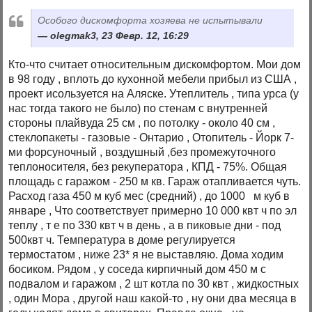
Особого дискомфорта хозяева не испытывали
olegmak3, 23 Февр. 12, 16:29
Кто-что считает относительным дискомфортом. Мои дом
в 98 году , вплоть до кухонной мебели прибыл из США ,
проект исользуется на Аляске. Утеплитель , типа урса (у
нас тогда такого не было) по стенам с внутренней
стороны плайвуда 25 см , по потолку - около 40 см ,
стеклопакеты - газовые - Онтарио , Отопитель - Йорк 7-
ми форсуночный , воздушный ,без промежуточного
теплоносителя, без рекуператора , КПД - 75%. Общая
площадь с гаражом - 250 м кв. Гараж отапливается чуть.
Расход газа 450 м куб мес (средний) , до 1000 м куб в
январе , Что соответствует примерно 10 000 квт ч по эл
теплу , т е по 330 квт ч в день , а в пиковые дни - под
500квт ч. Температура в доме регулируется
термостатом , ниже 23* я не выставляю. Дома ходим
босиком. Рядом , у соседа кирпичный дом 450 м с
подвалом и гаражом , 2 шт котла по 30 квт , жидкостных
, один Мора , другой наш какой-то , ну они два месяца в