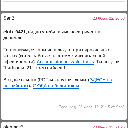
San2
23 Февр. 12, 20:58
club_9421
, видно у тебя ночью электричество
дешевле...
Теплоаккумуляторы используют при пирозильных
котлах (котел работает в режиме максимальной
эфективности).
Accumulator hot water tanks
. Ты погугли
"Laddomat 21", схем найдеш!
Вот две ссылки (PDF-ы - внутри схемы!)
ЗДЕСЬ на
английском
и
СЮДА на болгарском
...
Посл. ред. 23 Февр. 12, 21:15 от San2
olegmak3
23 Февр. 12, 21:26