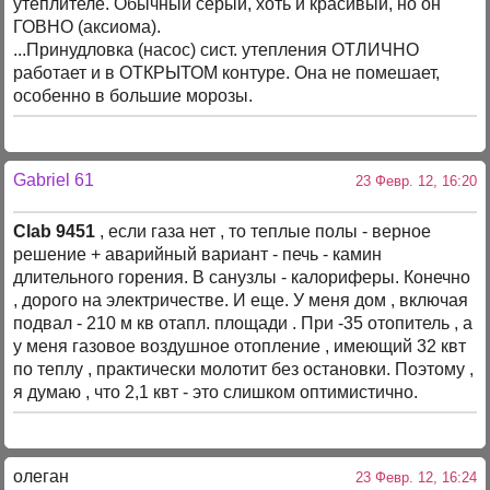
утеплителе. Обычный серый, хоть и красивый, но он
ГОВНО (аксиома).
...Принудловка (насос) сист. утепления ОТЛИЧНО
работает и в ОТКРЫТОМ контуре. Она не помешает,
особенно в большие морозы.
Gabriel 61
23 Февр. 12, 16:20
Clab 9451
, если газа нет , то теплые полы - верное
решение + аварийный вариант - печь - камин
длительного горения. В санузлы - калориферы. Конечно
, дорого на электричестве. И еще. У меня дом , включая
подвал - 210 м кв отапл. площади . При -35 отопитель , а
у меня газовое воздушное отопление , имеющий 32 квт
по теплу , практически молотит без остановки. Поэтому ,
я думаю , что 2,1 квт - это слишком оптимистично.
олеган
23 Февр. 12, 16:24