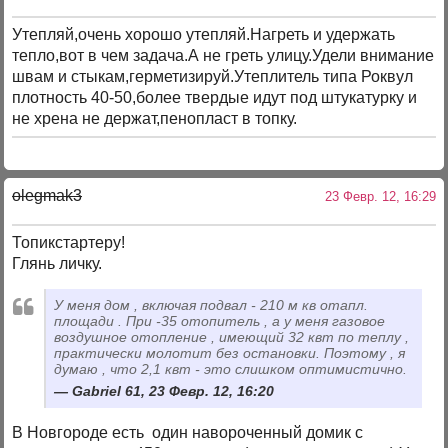
Утепляй,очень хорошо утепляй.Нагреть и удержать
тепло,вот в чем задача.А не греть улицу.Удели внимание
швам и стыкам,герметизируй.Утеплитель типа Роквул
плотность 40-50,более твердые идут под штукатурку и
не хрена не держат,пенопласт в топку.
olegmak3
23 Февр. 12, 16:29
Топикстартеру!
Глянь личку.
У меня дом , включая подвал - 210 м кв отапл.
площади . При -35 отопитель , а у меня газовое
воздушное отопление , имеющий 32 квт по теплу ,
практически молотит без остановки. Поэтому , я
думаю , что 2,1 квт - это слишком оптимистично.
Gabriel 61, 23 Февр. 12, 16:20
В Новгороде есть один навороченный домик с