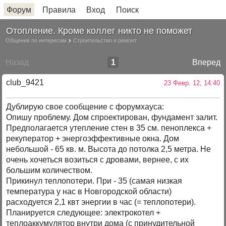
Форум
Правила
Вход
Поиск
Отопление. Кроме коллег никто не поможет
Общение по интересам
Строительство и ремонт
Назад
1
Вперед
club_9421
23 Февр. 12, 14:40
Дублирую свое сообщение с форумхауса:
Опишу проблему. Дом спроектирован, фундамент залит.
Предполагается утепление стен в 35 см. пеноплекса +
рекуператор + энергоэффективные окна. Дом
небольшой - 65 кв. м. Высота до потолка 2,5 метра. Не
очень хочеться возиться с дровами, вернее, с их
большим количеством.
Прикинул теплопотери. При - 35 (самая низкая
температура у нас в Новгородской области)
расходуется 2,1 квт энергии в час (= теплопотери).
Планируется следующее: электрокотел +
теплоаккумулятор внутри дома (с принудительной