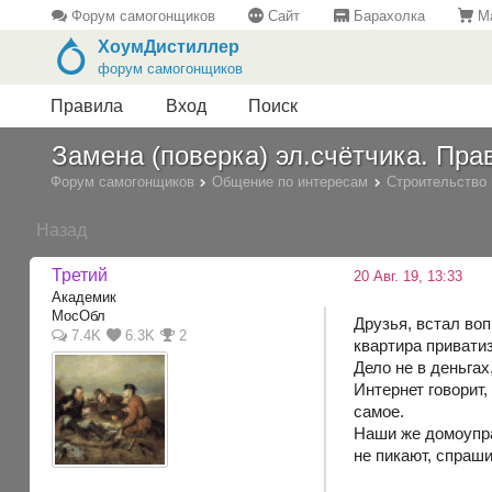
Форум самогонщиков
Сайт
Барахолка
Ма
ХоумДистиллер
форум самогонщиков
Правила
Вход
Поиск
Замена (поверка) эл.счётчика. Прав
Форум самогонщиков
Общение по интересам
Строительство 
Назад
Третий
20 Авг. 19, 13:33
Академик
МосОбл
Друзья, встал воп
7.4K
6.3K
2
квартира привати
Дело не в деньгах
Интернет говорит
самое.
Наши же домоупра
не пикают, спраши