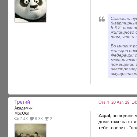
Согласно пу
(квартирные
5.6.2. пост
жилищного ф
том, что и 
Во многих р
жильцов ник
Федерации 
механическо
помещений и
электроэнер
имуществом,
Третий
Отв.4
20 Авг. 19, 14
Академик
МосОбл
Zapal
, по водяны
7.4K
6.3K
2
доме тоже на отве
тебе говорит - "п