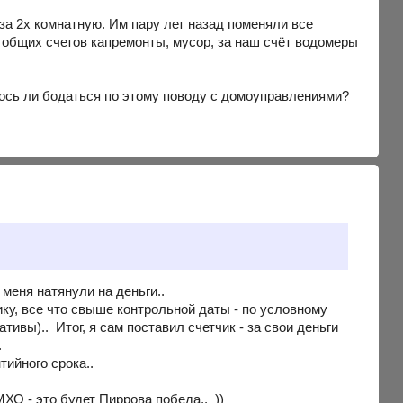
за 2х комнатную. Им пару лет назад поменяли все
з общих счетов капремонты, мусор, за наш счёт водомеры
лось ли бодаться по этому поводу с домоуправлениями?
 меня натянули на деньги..
ику, все что свыше контрольной даты - по условному
ативы).. Итог, я сам поставил счетчик - за свои деньги
.
тийного срока..
ХО - это будет Пиррова победа.. ))