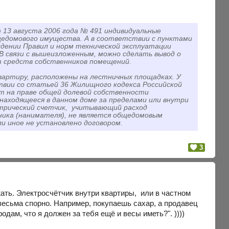
 13 августа 2006 года № 491 индивидуальные
бщедомового имущества. А в соответствии с пунктами
ждении Правил и норм технической эксплуатации
 связи с вышеизложенным, можно сделать вывод о
т средств собственников помещений.
вартиру, расположены на лестничных площадках. У
твии со статьей 36 Жилищного кодекса Российской
т на праве общей долевой собственности
 находящееся в данном доме за пределами или внутри
ктрический счетчик, учитывающий расход
ника (нанимателя), не является общедомовым
и иное не установлено договором.
3
жать. Электросчётчик внутри квартиры, или в частном
 весьма спорно. Например, покупаешь сахар, а продавец
одам, что я должен за тебя ещё и весы иметь?". ))))