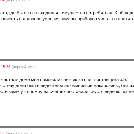
чета, где бы он не находился - имущество потребителя. К общ
описать в договоре условия замены приборов учета, но платить 
 15:38
(через 4 мин)
в частном доме мне поменяли счетчик за счет поставщика э/э.
 в стену дома был в виде голой алюминиевой макаронины, без из
сти замечу - пломбу на счетчик поставили спустя неделю после
:35
(через 57 мин)