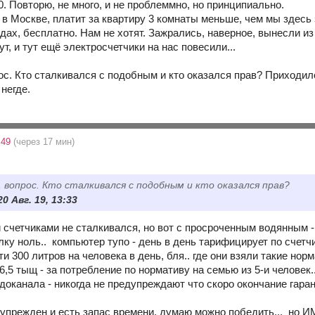
. Повторю, не много, и не проблеммно, но принципиально.
 в Москве, платит за квартиру 3 комнаты меньше, чем мы здесь 
здах, бесплатно. Нам не хотят. Зажрались, наверное, вынесли и
ут, и тут ещё электросчетчики на нас повесили...
ос. Кто сталкивался с подобным и кто оказался прав? Приходи
негде.
:49
(через 17 мин)
 вопрос. Кто сталкивался с подобным и кто оказался прав?
0 Авг. 19, 13:33
 счетчиками не сталкивался, но вот с просроченным водянным -
лку ноль.. компьютер тупо - день в день тарифицирует по счетч
и 300 литров на человека в день, бля.. где они взяли такие норм
6,5 тыщ - за потребление по нормативу на семью из 5-и человек.
доканала - никогда не предупреждают что скоро окончание гаран
дупрежден и есть запас времени, думаю можно победить... но ИМ