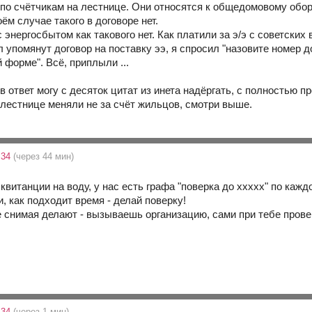
 по счётчикам на лестнице. Они относятся к общедомовому обор
ём случае такого в договоре нет.
с энергосбытом как такового нет. Как платили за э/э с советских
упомянут договор на поставку ээ, я спросил "назовите номер д
 форме". Всё, приплыли ...
е в ответ могу с десяток цитат из инета надёргать, с полность
 лестнице меняли не за счёт жильцов, смотри выше.
:34
(через 44 мин)
 квитанции на воду, у нас есть графа "поверка до ххххх" по каж
, как подходит время - делай поверку!
 снимая делают - вызываешь организацию, сами при тебе прове
:34
(через 1 мин)