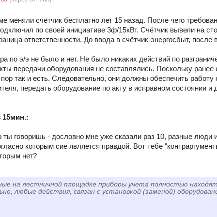
е меняли счётчик бесплатно лет 15 назад. После чего требован
подключил по своей инициативе 3ф/15кВт. Счётчик вывели на сто
раница ответственности. До ввода в счётчик-энергосбыт, после вс
ра по э/э не было и нет. Не было никаких действий по разграни
кты передачи оборудования не составлялись. Поскольку ранее 
х пор так и есть. Следовательно, они должны обеспечить работ
ителя, передать оборудование по акту в исправном состоянии и 
 15мин.:
то ты говоришь - дословно мне уже сказали раз 10, разные люди 
огласно которым сие является правдой. Вот тебе "контраргумен
оторым нет?
ные на лестничной площадке приборы учета полностью находя
но, любые действия, связан с установкой (заменой) оборудова