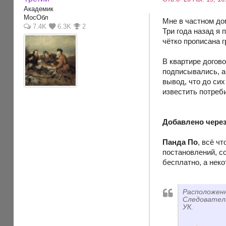
Академик
МосОбл
Мне в частном дом
7.4K
6.3K
2
Три года назад я 
чётко прописана г
В квартире догово
подписывались, а
вывод, что до си
известить потреб
Добавлено через
Панда По
, всё ч
постановлений, с
бесплатно, а нек
Расположен
Следователь
УК.