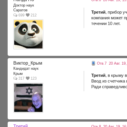
Доктор наук
Саратов
Третий
, прибор у
699
212
компания может пр
течении 10 лет.
Виктор_Крым
Отв.7
20 Авг. 19,
Кандидат наук
Крым
Третий
, в крыму 
317
123
Ввод из счетчика
Ради справедливо
Третий
Отв.8
20 Авг. 19, 16