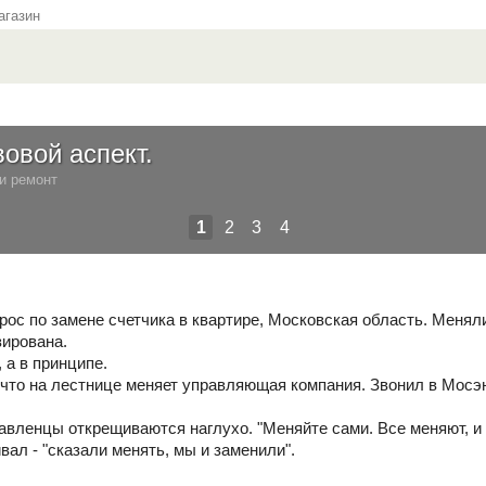
газин
овой аспект.
и ремонт
1
2
3
4
рос по замене счетчика в квартире, Московская область. Меняли
зирована.
, а в принципе.
, что на лестнице меняет управляющая компания. Звонил в Мосэ
вленцы открещиваются наглухо. "Меняйте сами. Все меняют, и 
вал - "сказали менять, мы и заменили".