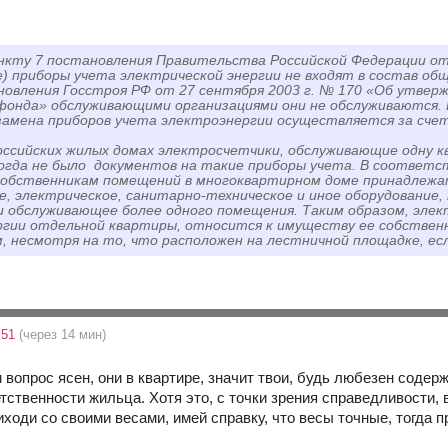
нкту 7 постановления Правительства Российской Федерации от
) приборы учета электрической энергии не входят в состав о
ановления Госстроя РФ от 27 сентября 2003 г. № 170 «Об утвер
онда» обслуживающими организациями они не обслуживаются. В
замена приборов учета электроэнергии осуществляется за сче
оссийских жилых домах электросчетчики, обслуживающие одну к
огда не было документов на такие приборы учета. В соответс
собственникам помещений в многоквартирном доме принадлежа
е, электрическое, санитарно-техническое и иное оборудование,
 обслуживающее более одного помещения. Таким образом, эле
гии отдельной квартиры, относится к имуществу ее собствен
 несмотря на то, что расположен на лестничной площадке, есл
:51
(через 14 мин)
м вопрос ясен, они в квартире, значит твои, будь любезен содер
тственности жильца. Хотя это, с точки зрения справедливости,
риходи со своими весами, имей справку, что весы точные, тогда пр