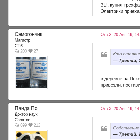
ЗЫ. купил трехфа
Электрики приехал
Сэмогончик
Отв.2
20 Авг. 19, 14
Магистр
СПб
200
27
Кто сталкив
Третий, 2
в деревне на Пск
привезли, постав
Панда По
Отв.3
20 Авг. 19, 14
Доктор наук
Саратов
699
212
Собственно,
Третий, 2