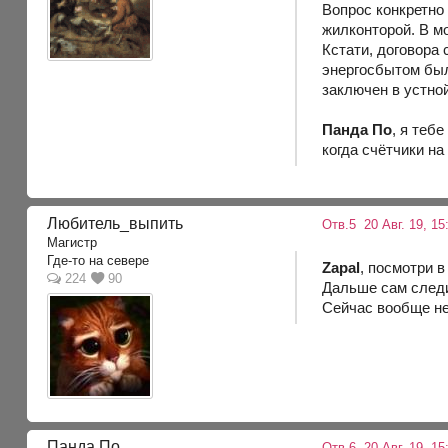
Вопрос конкретно
жилконторой. В мо
Кстати, договора 
энергосбытом был 
заключен в устной
Панда По
, я теб
когда счётчики на
Любитель_выпить
Отв.5
20 Авг. 19, 15
Магистр
Где-то на севере
Zapal
, посмотри в
224
90
Дальше сам следи
Сейчас вообще не
Панда По
Отв.6
20 Авг. 19, 15