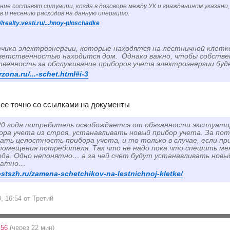
ние составят ситуации, когда в договоре между УК и гражданином указано
в и несению расходов на данную операцию.
//realty.vesti.ru/...hnoy-ploschadke
чика электроэнергии, которые находятся на лестничной клет
ветственностью находится дом. Однако важно, чтобы собствен
венность за обслуживание приборов учета электроэнергии буд
rzona.ru/...-schet.html#i-3
олее точно со ссылками на документы
20 года потребитель освобождается от обязанности эксплуати
ора учета из строя, устанавливать новый прибор учета. За п
ать целостность прибора учета, и то только в случае, если пр
помещения потребителя. Так что не надо пока что спешить ме
ода. Одно непонятно… а за чей счет будут устанавливать новый
латно…
ostszh.ru/zamena-schetchikov-na-lestnichnoj-kletke/
9, 16:54 от Третий
:56
(через 22 мин)