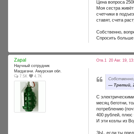
Цена вопроса 2500
Моя сестра живёт
счетчики в подъе
ставят, счета раст
Собственно, вопр
Спросить больше 
Zapal
Отв.1
20 Авг. 19, 13
Научный сотрудник
Магдагачи. Амурская обл.
7.5K
4.7K
Собственно,
Третий, 2
С электрическими
месяц беготни, то
потреблению (почт
400 рублей, плюс 
И эти козлы из Во
ЗЫ.. если ты пре