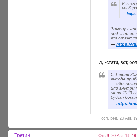
Исключе
приборо
https:
Замену счет
под чьей от
вся ответст
https://yu
И, кстати, вот, б
С 1 июля 20
выходе приб
— обеспечив
или внутри 
июля 2020 г
будет бесп
https://m
Посл. ред. 20 Авг. 1
Третий
Отв.9
20 Авг. 19, 16