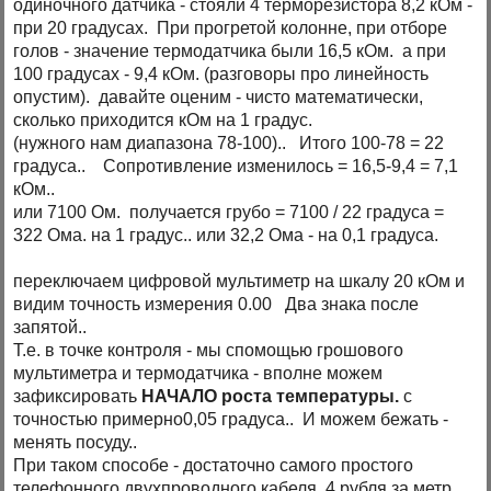
одиночного датчика - стояли 4 терморезистора 8,2 кОм -
при 20 градусах. При прогретой колонне, при отборе
голов - значение термодатчика были 16,5 кОм. а при
100 градусах - 9,4 кОм. (разговоры про линейность
опустим). давайте оценим - чисто математически,
сколько приходится кОм на 1 градус.
(нужного нам диапазона 78-100).. Итого 100-78 = 22
градуса.. Сопротивление изменилось = 16,5-9,4 = 7,1
кОм..
или 7100 Ом. получается грубо = 7100 / 22 градуса =
322 Ома. на 1 градус.. или 32,2 Ома - на 0,1 градуса.
переключаем цифровой мультиметр на шкалу 20 кОм и
видим точность измерения 0.00 Два знака после
запятой..
Т.е. в точке контроля - мы спомощью грошового
мультиметра и термодатчика - вполне можем
зафиксировать
НАЧАЛО роста температуры.
с
точностью примерно0,05 градуса.. И можем бежать -
менять посуду..
При таком способе - достаточно самого простого
телефонного двухпроводного кабеля, 4 рубля за метр..