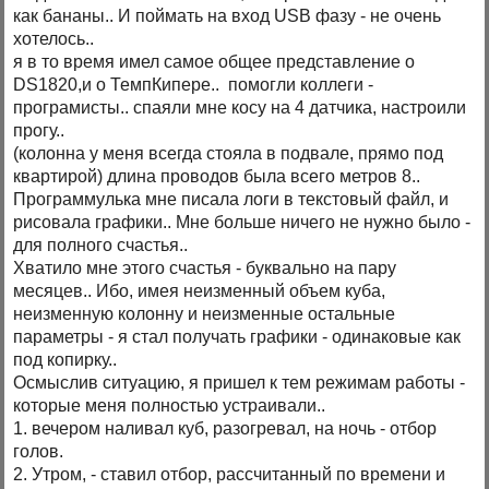
как бананы.. И поймать на вход USB фазу - не очень
хотелось..
я в то время имел самое общее представление о
DS1820,и о ТемпКипере.. помогли коллеги -
програмисты.. спаяли мне косу на 4 датчика, настроили
прогу..
(колонна у меня всегда стояла в подвале, прямо под
квартирой) длина проводов была всего метров 8..
Программулька мне писала логи в текстовый файл, и
рисовала графики.. Мне больше ничего не нужно было -
для полного счастья..
Хватило мне этого счастья - буквально на пару
месяцев.. Ибо, имея неизменный объем куба,
неизменную колонну и неизменные остальные
параметры - я стал получать графики - одинаковые как
под копирку..
Осмыслив ситуацию, я пришел к тем режимам работы -
которые меня полностью устраивали..
1. вечером наливал куб, разогревал, на ночь - отбор
голов.
2. Утром, - ставил отбор, рассчитанный по времени и