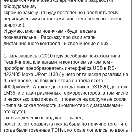
не маялся - на этапе экспериментов и разработки
оборудования,
скромно замечу.. (я буду постепенно наполнять тему -
периодическими вставками, ибо тема реально - очень
широкая).
И думаю, многим новичкам - будет весьма
познавательна.. Расскажу про свои этапы
дистанционного контроля - и свое мнение о них..
1. заразившись в 2010 году всеобщим психозом типа
ТемпКипера, клапанами и контролем за компом -
приобрел преобразователь интерфейса USB в RS-
422/485 Moxa UPort 1130 ( у него оптическая развязка на
4,5 кВ вроде, не помню). стоил он тогда всего
4000рублей.. А также десяток датчиков DS1820, десяток
LM35, и стакан различных терморезисторов, в том числе
и несколько платиновых.. (повелся на форумные сопли
- типа высокая точность и компьютер с диаграммами -
это круто)..
сколько денег козе под хвост.. капец..
поясню.. опторазвязка нужна была по причине того - что
тогда были говенные ТЭНы, которые лопались по вдоль