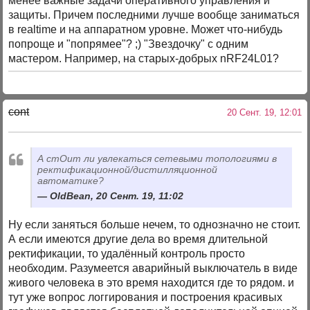
менее важные задачи оперативного управления и
защиты. Причем последними лучше вообще заниматься
в realtime и на аппаратном уровне. Может что-нибудь
попроще и "попрямее"? ;) "Звездочку" с одним
мастером. Например, на старых-добрых nRF24L01?
cont
20 Сент. 19, 12:01
А стОит ли увлекаться сетевыми топологиями в
ректификационной/дистилляционной
автоматике?
OldBean, 20 Сент. 19, 11:02
Ну если заняться больше нечем, то однозначно не стоит.
А если имеются другие дела во время длительной
ректификации, то удалённый контроль просто
необходим. Разумеется аварийный выключатель в виде
живого человека в это время находится где то рядом. и
тут уже вопрос логгирования и построения красивых