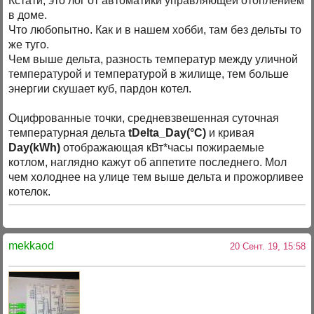
Кстати, это лог от автоматики управляющей отоплением
в доме.
Что любопытно. Как и в нашем хобби, там без дельты то
же туго.
Чем выше дельта, разность температур между уличной
температурой и температурой в жилище, тем больше
энергии скушает куб, пардон котел.
Оцифрованные точки, средневзвешенная суточная
температурная дельта
tDelta_Day(°C)
и кривая
Day(kWh)
отображающая кВт*часы пожираемые
котлом, наглядно кажут об аппетите последнего. Мол
чем холоднее на улице тем выше дельта и прожорливее
котелок.
mekkaod
20 Сент. 19, 15:58