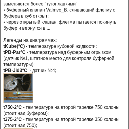
заменяются более "тугоплавкими";
• буферный клапан Valmve_B, сливающий флегму с
буфера в куб открыт;
• через открытый клапан, флегма пытается покинуть
буфер и вернутся в ...
Легенды на диаграммах:
tKube(°C)
- температура кубовой жидкости;
tPB-Par°C
- температура над буферным огрызком
(датчик №1, штатное место для контроля буферной
температуры);
tPB-Jid3°C
- датчик №4;
t750-2°C
- температура на второй тарелке 750 колоны
(стоит над буфером);
t375-2°C
- температура на второй тарелке 350 колоны
(стоит над 750);