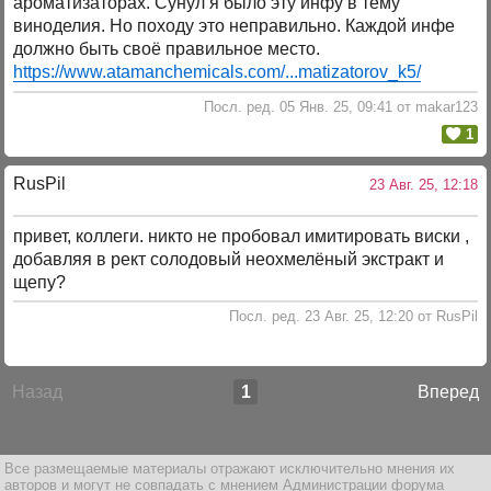
ароматизаторах. Сунул я было эту инфу в тему
виноделия. Но походу это неправильно. Каждой инфе
должно быть своё правильное место.
https://www.atamanchemicals.com/...matizatorov_k5/
Посл. ред. 05 Янв. 25, 09:41 от makar123
1
RusPil
23 Авг. 25, 12:18
привет, коллеги. никто не пробовал имитировать виски ,
добавляя в рект солодовый неохмелёный экстракт и
щепу?
Посл. ред. 23 Авг. 25, 12:20 от RusPil
Назад
1
Вперед
Все размещаемые материалы отражают исключительно мнения их
авторов и могут не совпадать с мнением Администрации форума