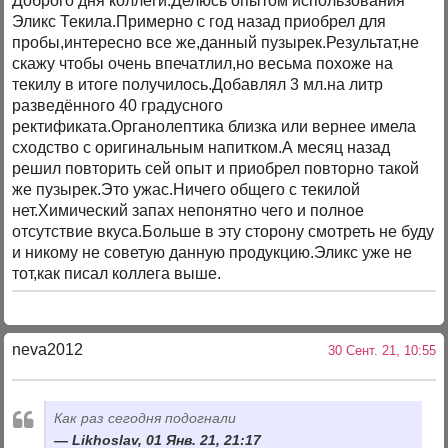
Доброго дня коллеги.Делюсь опытом использования
Эликс Текила.Примерно с год назад приобрел для
пробы,интересно все же,данный пузырек.Результат,не
скажу чтобы очень впечатлил,но весьма похоже на
текилу в итоге получилось.Добавлял 3 мл.на литр
разведённого 40 градусного
ректификата.Органолептика близка или вернее имела
сходство с оригинальным напитком.А месяц назад
решил повторить сей опыт и приобрел повторно такой
же пузырек.Это ужас.Ничего общего с текилой
нет.Химический запах непонятно чего и полное
отсутствие вкуса.Больше в эту сторону смотреть не буду
и никому не советую данную продукцию.Эликс уже не
тот,как писал коллега выше.
neva2012
30 Сент. 21, 10:55
Как раз сегодня подогнали
Likhoslav, 01 Янв. 21, 21:17