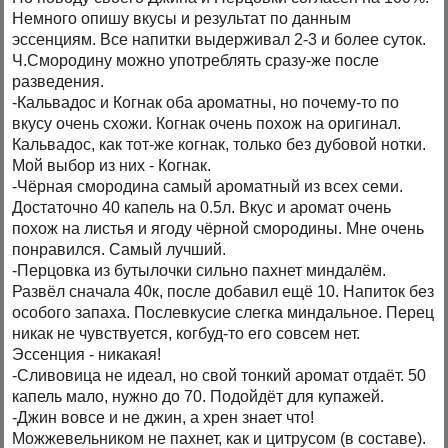
Немного опишу вкусы и результат по данным
эссенциям. Все напитки выдерживал 2-3 и более суток.
Ч.Смородину можно употреблять сразу-же после
разведения.
-Кальвадос и Когнак оба ароматны, но почему-то по
вкусу очень схожи. Когнак очень похож на оригинал.
Кальвадос, как тот-же когнак, только без дубовой нотки.
Мой выбор из них - Когнак.
-Чёрная смородина самый ароматный из всех семи.
Достаточно 40 капель на 0.5л. Вкус и аромат очень
похож на листья и ягоду чёрной смородины. Мне очень
понравился. Самый лучший.
-Перцовка из бутылочки сильно пахнет миндалём.
Развёл сначала 40к, после добавил ещё 10. Напиток без
особого запаха. Послевкусие слегка миндальное. Перец
никак не чувствуется, когбуд-то его совсем нет.
Эссенция - никакая!
-Сливовица не идеал, но свой тонкий аромат отдаёт. 50
капель мало, нужно до 70. Подойдёт для купажей.
-Джин вовсе и не джин, а хрен знает что!
Можжевельником не пахнет, как и цитрусом (в составе).