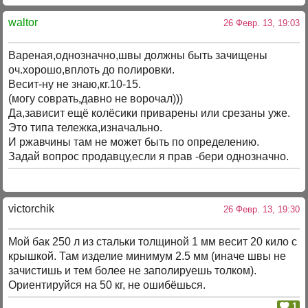
waltor
26 Февр. 13, 19:03
Вареная,однозначно,швы должны быть зачищены
оч.хорошо,вплоть до полировки.
Весит-ну не знаю,кг.10-15.
(могу соврать,давно не ворочал)))
Да,зависит ещё колёсики приварены или срезаны уже.
Это типа тележка,изначально.
И ржавчины там не может быть по определению.
Задай вопрос продавцу,если я прав -бери однозначно.
victorchik
26 Февр. 13, 19:30
Мой бак 250 л из стальки толщиной 1 мм весит 20 кило с
крышкой. Там изделие минимум 2.5 мм (иначе швы не
зачистишь и тем более не заполируешь толком).
Ориентируйся на 50 кг, не ошибёшься.
1