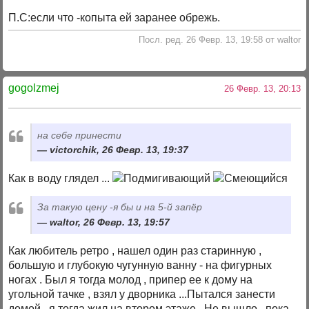
П.С:если что -копыта ей заранее обрежь.
Посл. ред. 26 Февр. 13, 19:58 от waltor
gogolzmej
26 Февр. 13, 20:13
на себе принести
victorchik, 26 Февр. 13, 19:37
Как в воду глядел ...
За такую цену -я бы и на 5-й запёр
waltor, 26 Февр. 13, 19:57
Как любитель ретро , нашел один раз старинную ,
большую и глубокую чугунную ванну - на фигурных
ногах . Был я тогда молод , припер ее к дому на
угольной тачке , взял у дворника ...Пытался занести
домой , я тогда жил на втором этаже . Не вышло , пока