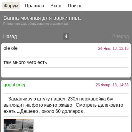
Форум
Правила
Вход
Поиск
Ванна моечная для варки пива
Пивная посуда, оборудование и материалы
Назад
4
Вперед
ole ole
24 Янв. 13, 13:19
там много чего есть
gogolzmej
26 Февр. 13, 14:38
Заманчивую штуку нашел ,230л нержавейка б\у ,
выглядит на фото как-то ржаво . Смотреть далековато
ехать ...Дешево , около 60 долларов .