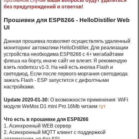
противном случае
ваши вопросы будут удаляться
без предупреждений и ответов!
Прошивки для ESP8266 - HelloDistiller Web
UI
Данная прошивка позволяет осуществлять удаленный
мониторинг автоматики HelloDistiller. Для реализации
устройства необходима ESP8266 с 4+ мегабайтами
флеша на борту, иначе сайт не влезет. Я рекомендую
взять nodemcu v1-3. На ней есть кнопка Flash и
светодиод. Если после первого моргания светодиода
зажать Flash - ESP запустится с дефолтными
настройками.
Update 2020-01-30:
О возможности применения WiFi
модуля WeMos D1 mini Pro 16Mb читаем
тут
Что есть в прошивке для ESP8266
1. Асинхронный WEB сервер
2. Асинхронный MQTT клиент с поддержкой
авторизации, но без SSL