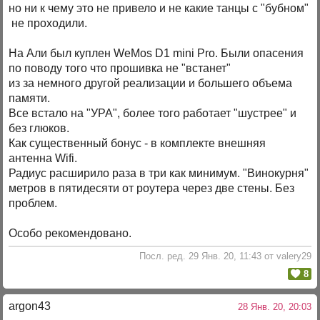
но ни к чему это не привело и не какие танцы с "бубном"
не проходили.
На Али был куплен WeMos D1 mini Pro. Были опасения
по поводу того что прошивка не "встанет"
из за немного другой реализации и большего объема
памяти.
Все встало на "УРА", более того работает "шустрее" и
без глюков.
Как существенный бонус - в комплекте внешняя
антенна Wifi.
Радиус расширило раза в три как минимум. "Винокурня"
метров в пятидесяти от роутера через две стены. Без
проблем.
Особо рекомендовано.
Посл. ред. 29 Янв. 20, 11:43 от valery29
8
argon43
28 Янв. 20, 20:03