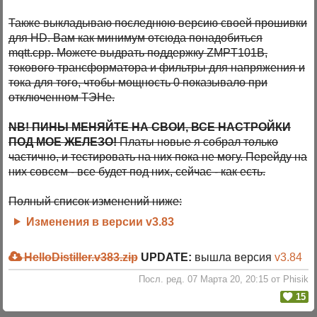
Также выкладываю последнюю версию своей прошивки
для HD. Вам как минимум отсюда понадобиться
mqtt.cpp. Можете выдрать поддержку ZMPT101B,
токового трансформатора и фильтры для напряжения и
тока для того, чтобы мощность 0 показывало при
отключенном ТЭНе.
NB! ПИНЫ МЕНЯЙТЕ НА СВОИ, ВСЕ НАСТРОЙКИ
ПОД МОЕ ЖЕЛЕЗО!
Платы новые я собрал только
частично, и тестировать на них пока не могу. Перейду на
них совсем - все будет под них, сейчас - как есть.
Полный список изменений ниже:
Изменения в версии v3.83
HelloDistiller.v383.zip
UPDATE:
вышла версия
v3.84
Посл. ред. 07 Марта 20, 20:15 от Phisik
15