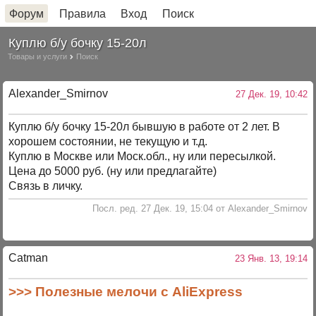
Форум
Правила
Вход
Поиск
Куплю б/у бочку 15-20л
Товары и услуги
Поиск
Alexander_Smirnov
27 Дек. 19, 10:42
Куплю б/у бочку 15-20л бывшую в работе от 2 лет. В
хорошем состоянии, не текущую и т.д.
Куплю в Москве или Моск.обл., ну или пересылкой.
Цена до 5000 руб. (ну или предлагайте)
Связь в личку.
Посл. ред. 27 Дек. 19, 15:04 от Alexander_Smirnov
Catman
23 Янв. 13, 19:14
>>> Полезные мелочи с AliExpress