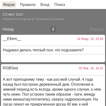
Форум
Правила
Вход
Поиск
Сгнил пол.
Общение по интересам
Строительство и ремонт
Назад
2
Вперед
__Efrem__
14 Февр. 15, 23:29
Надумал делать теплый пол, что подскажете?
RGBSerj
03 Янв. 16, 10:42
А вот приподниму тему - как раз мой случай. 4 года
назад был построен деревянный дом. Отопление в
зимний период есть всегда, кроме одного случая, о нём
чуть ниже. Пол устроен таким образом - лаги, между
ними минвата(утеплитель), сверху гидроизоляция. На
лагах лежат не прикрученная доска 40 мм, к ней