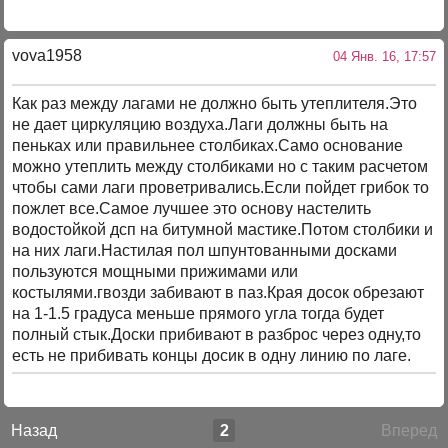
vova1958
04 Янв. 16, 17:57
Как раз между лагами не должно быть утеплителя.Это
не дает циркуляцию воздуха.Лаги должны быть на
пеньках или правильнее столбиках.Само основание
можно утеплить между столбиками но с таким расчетом
чтобы сами лаги проветривались.Если пойдет грибок то
пожлет все.Самое лучшее это основу настелить
водостойкой дсп на битумной мастике.Потом столбики и
на них лаги.Настилая пол шпунтованными досками
пользуются мощными прижимами или
костылями.гвозди забивают в паз.Края досок обрезают
на 1-1.5 градуса меньше прямого угла тогда будет
полный стык.Доски прибивают в разброс через одну,то
есть не прибивать концы досик в одну линию по лаге.
Назад
2
Вперед