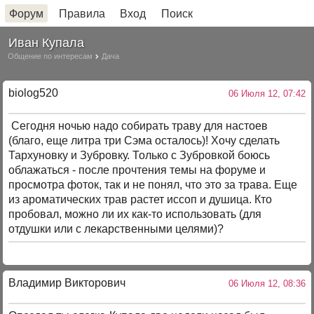
Форум
Правила
Вход
Поиск
Иван Купала
Общение по интересам
Дача
biolog520
06 Июля 12, 07:42
Сегодня ночью надо собирать траву для настоев
(благо, еще литра три Сэма осталось)! Хочу сделать
Тархуновку и Зубровку. Только с Зубровкой боюсь
облажаться - после прочтения темы на форуме и
просмотра фоток, так и не понял, что это за трава. Еще
из ароматических трав растет иссоп и душица. Кто
пробовал, можно ли их как-то использовать (для
отдушки или с лекарственными целями)?
Владимир Викторович
06 Июля 12, 08:36