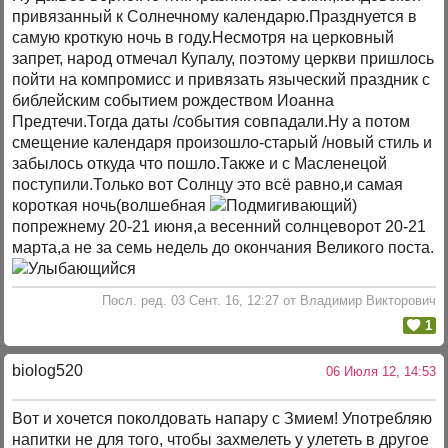
привязанный к Солнечному календарю.Празднуется в
самую кроткую ночь в году.Несмотря на церковный
запрет, народ от­мечал Купалу, поэтому церкви пришлось
пойти на комп­ромисс и привязать языческий праздник с
библейским событием рождеством Иоанна
Предтечи.Тогда даты /события совпадали.Ну а потом
смещение календаря произошло-старый /новый стиль и
забылось откуда что пошло.Также и с Масленецой
поступили.Только вот Солнцу это всё равно,и самая
короткая ночь(волшебная
)
попрежнему 20-21 июня,а весенний солнцеворот 20-21
марта,а не за семь недель до окончания Великого поста.
Посл. ред. 03 Сент. 16, 12:27 от Владимир Викторович
1
biolog520
06 Июля 12, 14:53
Вот и хочется поколдовать напару с Змием! Употребляю
напитки не для того, чтобы захмелеть у улететь в другое