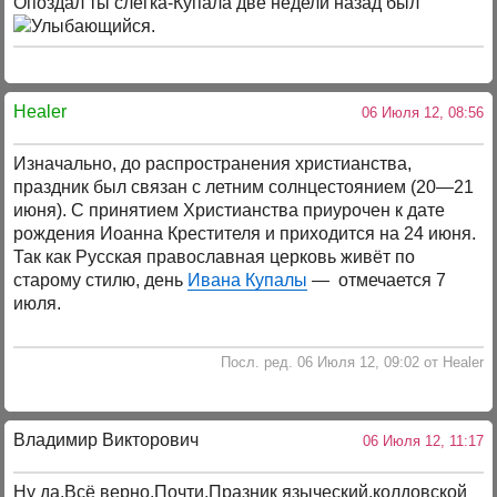
Опоздал ты слегка-Купала две недели назад был
.
Healer
06 Июля 12, 08:56
Изначально, до распространения христианства,
праздник был связан с летним солнцестоянием (20—21
июня). С принятием Христианства приурочен к дате
рождения Иоанна Крестителя и приходится на 24 июня.
Так как Русская православная церковь живёт по
старому стилю, день
Ивана Купалы
— отмечается 7
июля.
Посл. ред. 06 Июля 12, 09:02 от Healer
Владимир Викторович
06 Июля 12, 11:17
Ну да.Всё верно.Почти.Празник языческий,колдовской