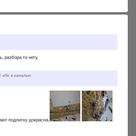
, разбора то нету.
 нбк в каналью
вают подпитку докрасна.