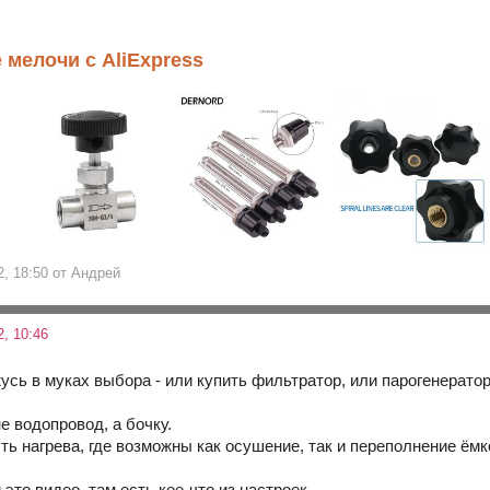
 мелочи с AliExpress
2, 18:50 от Андрей
, 10:46
усь в муках выбора - или купить фильтратор, или парогенерато
е водопровод, а бочку.
ть нагрева, где возможны как осушение, так и переполнение ёмк
это видео, там есть кое-что из настроек ...