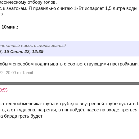
ссическому отбору голов.
 к знатокам. Я правильно считаю 1кВт испаряет 1,5 литра воды в
с?
 10мин.:
онтанный насос использовать?
, 15 Сент. 22, 12:39
бым способом подпитывать с соответствующими настройками, н
22, 20:09 от TanaiL
0:55
па теплообменника-труба в трубе,по внутренней трубе пустить 
, а от туда она, нагретая, в нпг пойдёт. насос на входе, греться
а барда греть будет