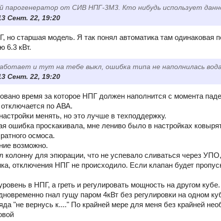
й парогенератор от СИВ НПГ-3М3. Кто нибудь использует данн
13 Сент. 22, 19:20
, но старшая модель. Я так понял автоматика там одинаковая п
 6.3 кВт.
ботает и тут на тебе выкл, ошибка типа не наполнилась вода
13 Сент. 22, 19:20
овано время за которое НПГ должен наполнится с момента паде
 отключается по АВА.
астройки менять, но это лучше в техподдержку.
кая ошибка проскакивала, мне лениво было в настройках ковырят
братного осмоса.
ние возможно.
л колонну для эпюрации, что не успевало сливаться через УПО,
чика, отключения НПГ не происходило. Если клапан будет пропус
ровень в НПГ, а греть и регулировать мощность на другом кубе.
дновременно гнал гущу паром 4кВт без регулировки на одном ку
да "не вернусь к...." По крайней мере для меня без крайней не
овой