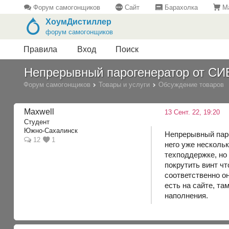
Форум самогонщиков
Сайт
Барахолка
Ма
ХоумДистиллер
форум самогонщиков
Правила
Вход
Поиск
Непрерывный парогенератор от С
Форум самогонщиков
Товары и услуги
Обсуждение товаров
Maxwell
13 Сент. 22, 19:20
Студент
Южно-Сахалинск
Непрерывный паро
12
1
него уже нескольк
техподдержке, но 
покрутить винт чт
соответственно он
есть на сайте, т
наполнения.