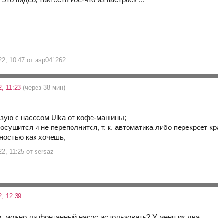
22, 10:47 от asp041262
2, 11:23
(через 38 мин)
ьзую с насосом Ulka от кофе-машины;
 осушится и не переполнится, т. к. автоматика либо перекроет 
ностью как хочешь,
22, 11:25 от sersaz
, 12:39
о, можно ли фонтанный насос использовать? У меня их два.