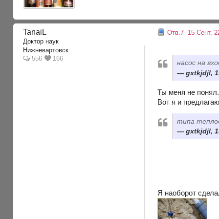
TanaiL
Отв.7
15 Сент. 2
Доктор наук
Нижневартовск
556
166
насос на вх
gxtkjdjl, 
Ты меня не понял.
Вот я и предлага
типа теплоо
gxtkjdjl, 
Я наоборот сделал