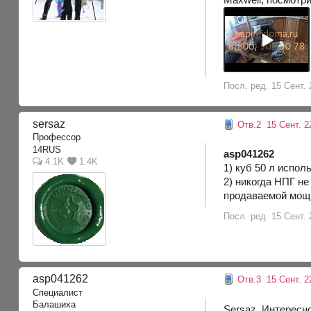
Посл. ред. 15 Сент. 
sersaz
Отв.2
15 Сент. 2
Профессор
14RUS
asp041262
4.1K
1.4K
1) куб 50 л испол
2) никогда НПГ не
продаваемой мощ
Посл. ред. 15 Сент. 
asp041262
Отв.3
15 Сент. 22
Специалист
Балашиха
Sersaz, Интересн