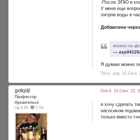
-После ЭПЮ в кла
У меня еще вопрос
литров воды в ча
Добавлено через
можно ли ф
asp041262
Я думаю можно лю
Посл. ред. 15 Сент. 
gxtkjdjl
Отв.6
15 Сент. 22, 2
Профессор
Архангельск
я хочу сделать ти
9.6K
2.5K
насосиком подавать
только вместо тэн