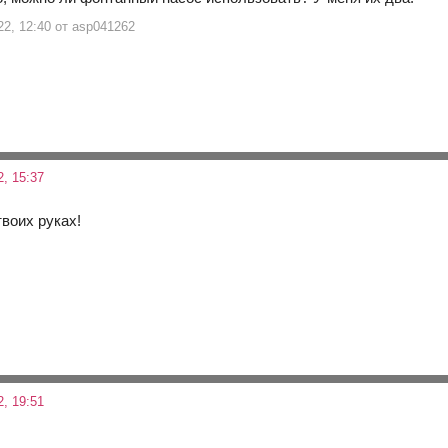
22, 12:40 от asp041262
, 15:37
 твоих руках!
, 19:51