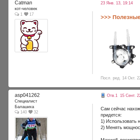
Catman
23 Янв. 13, 19:14
кот-человек
1
17
>>> Полезные
Посл. ред. 14 Окт. 2
asp041262
Отв.1
15 Сент. 22
Специалист
Балашиха
Сам сейчас нахож
140
32
придется:
1) Использовать н
2) Менять мощнос
Maxwell, посмотри 