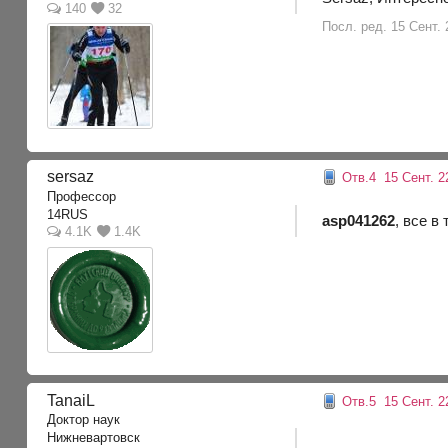
140
32
Посл. ред. 15 Сент. 
sersaz
Отв.4
15 Сент. 22
Профессор
14RUS
asp041262
, все в
4.1K
1.4K
TanaiL
Отв.5
15 Сент. 22
Доктор наук
Нижневартовск