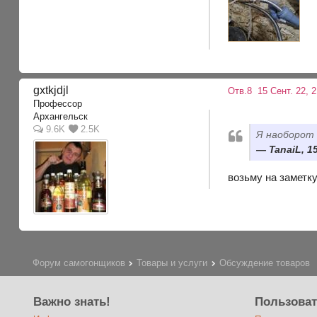
gxtkjdjl
Отв.8
15 Сент. 22, 
Профессор
Архангельск
9.6K
2.5K
Я наоборот 
TanaiL, 1
возьму на заметку
Форум самогонщиков
Товары и услуги
Обсуждение товаров
Важно знать!
Пользова