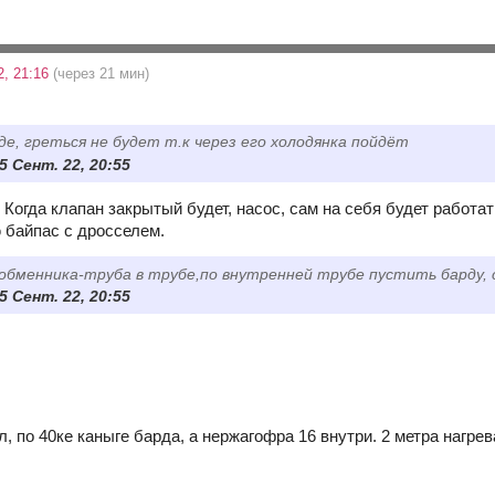
2, 21:16
(через 21 мин)
оде, греться не будет т.к через его холодянка пойдёт
15 Сент. 22, 20:55
 Когда клапан закрытый будет, насос, сам на себя будет работать
ю байпас с дросселем.
бменника-труба в трубе,по внутренней трубе пустить барду, с
15 Сент. 22, 20:55
, по 40ке каныге барда, а нержагофра 16 внутри. 2 метра нагре