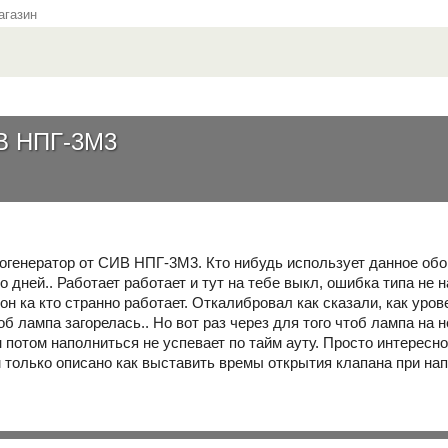
газин
ИВ НПГ-3М3
генератор от СИВ НПГ-3М3. Кто нибудь использует данное обору
о дней.. Работает работает и тут на тебе выкл, ошибка типа не
он ка кто странно работает. Откалибровал как сказали, как уро
об лампа загорелась.. Но вот раз через для того чтоб лампа на 
 потом наполниться не успевает по тайм ауту. Просто интересно, 
ам только описано как выставить времы открытия клапана при на