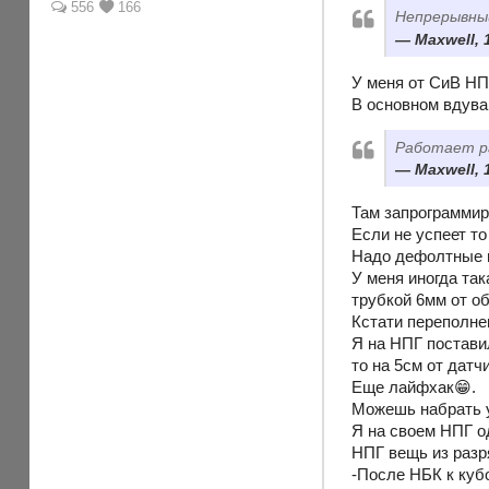
556
166
Непрерывны
Maxwell, 
У меня от СиВ НПГ
В основном вдуваю
Работает ра
Maxwell, 
Там запрограммир
Если не успеет то
Надо дефолтные н
У меня иногда та
трубкой 6мм от о
Кстати переполне
Я на НПГ постави
то на 5см от дат
Еще лайфхак😁.
Можешь набрать у
Я на своем НПГ о
НПГ вещь из разря
-После НБК к куб