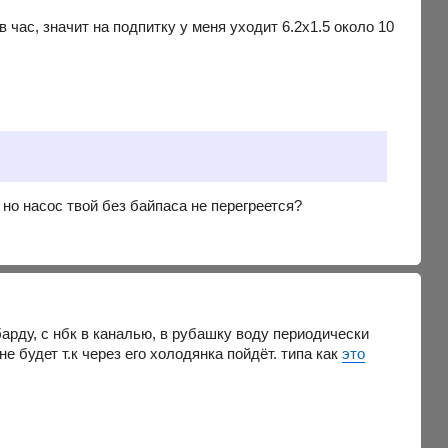
 час, значит на подпитку у меня уходит 6.2х1.5 около 10
о насос твой без байпаса не перегреется?
барду, с нбк в каналью, в рубашку воду периодически
 не будет т.к через его холодянка пойдёт. типа как
это