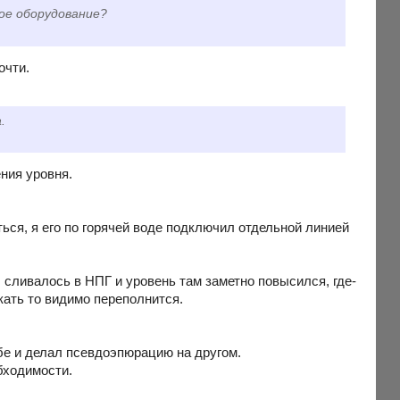
ое оборудование?
очти.
.
ния уровня.
ься, я его по горячей воде подключил отдельной линией
 сливалось в НПГ и уровень там заметно повысился, где-
кать то видимо переполнится.
бе и делал псевдоэпюрацию на другом.
обходимости.