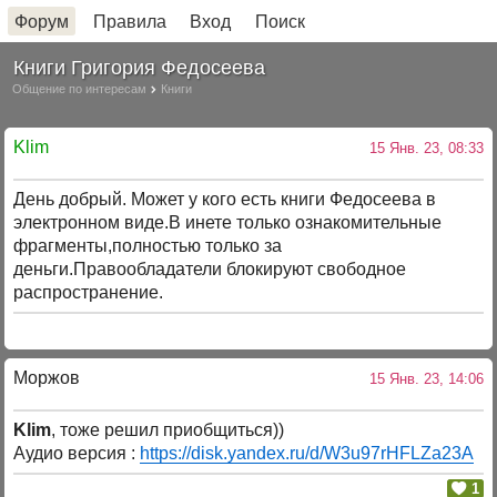
Форум
Правила
Вход
Поиск
Книги Григория Федосеева
Общение по интересам
Книги
Klim
15 Янв. 23, 08:33
День добрый. Может у кого есть книги Федосеева в
электронном виде.В инете только ознакомительные
фрагменты,полностью только за
деньги.Правообладатели блокируют свободное
распространение.
Моржов
15 Янв. 23, 14:06
Klim
, тоже решил приобщиться))
Аудио версия :
https://disk.yandex.ru/d/W3u97rHFLZa23A
1