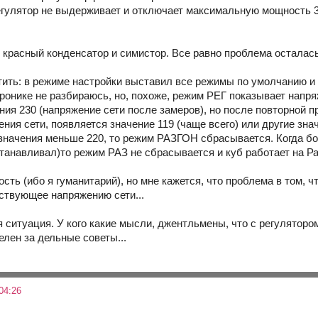
гулятор не выдерживает и отключает максимальную мощность 3.
красный конденсатор и симистор. Все равно проблема осталас
тить: в режиме настройки выставил все режимы по умолчанию и
ронике не разбираюсь, но, похоже, режим РЕГ показывает напряж
ия 230 (напряжение сети после замеров), но после повторной п
ния сети, появляется значение 119 (чаще всего) или другие зна
и значения меньше 220, то режим РАЗГОН сбрасывается. Когда бо
станавливал)то режим РАЗ не сбрасывается и куб работает на Ра
сть (ибо я гуманитарий), но мне кажется, что проблема в том, 
тствующее напряжению сети...
я ситуация. У кого какие мысли, джентльмены, что с регуляторо
елен за дельные советы...
04:26