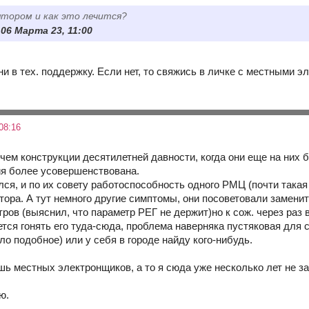
ятором и как это лечится?
06 Марта 23, 11:00
 в тех. поддержку. Если нет, то свяжись в личке с местными эл
08:16
ичем конструкции десятилетней давности, когда они еще на них
ия более усовершенствована.
ся, и по их совету работоспособность одного РМЦ (почти такая
тора. А тут немного другие симптомы, они посоветовали замени
ров (выяснил, что параметр РЕГ не держит)но к сож. через раз 
ется гонять его туда-сюда, проблема наверняка пустяковая для 
ло подобное) или у себя в городе найду кого-нибудь.
шь местных электронщиков, а то я сюда уже несколько лет не за
ю.