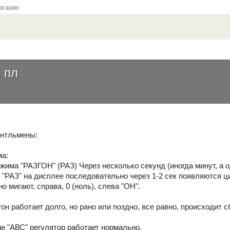
газин
 пл
ентльмены:
ма:
има "РАЗГОН" (РАЗ) Через несколько секунд (иногда минут, а од
"РАЗ" на дисплее последовательно через 1-2 сек появляются циф
о мигают, справа, 0 (ноль), слева "ОН".
он работает долго, но рано или поздно, все равно, происходит с
ме "АВС" регулятор работает нормально.