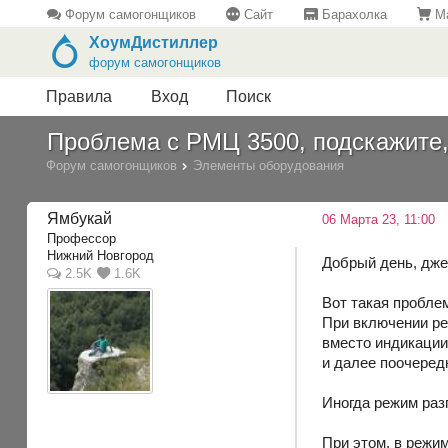
Форум самогонщиков
Сайт
Барахолка
Ма
ХоумДистиллер
форум самогонщиков
Правила
Вход
Поиск
Проблема с РМЦ 3500, подскажите,
Форум самогонщиков
Элементы оборудования
Ямбукай
06 Марта 23, 11:00
Профессор
Нижний Новгород
Добрый день, дж
2.5K
1.6K
Вот такая пробле
При включении реж
вместо индикации 
и далее поочередн
Иногда режим разг
При этом, в режи