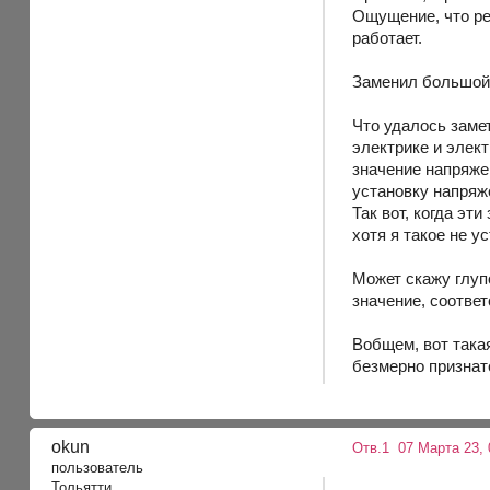
Ощущение, что ре
работает.
Заменил большой 
Что удалось заме
электрике и элект
значение напряжен
установку напряже
Так вот, когда эт
хотя я такое не у
Может скажу глупо
значение, соотве
Вобщем, вот така
безмерно признат
okun
Отв.1
07 Марта 23, 
пользователь
Тольятти