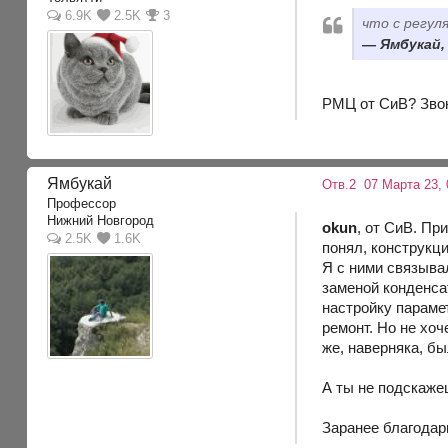
6.9K
2.5K
3
что с регул
Ямбукай, 
РМЦ от СиВ? Звони
Ямбукай
Отв.2
07 Марта 23, 
Профессор
Нижний Новгород
okun
, от СиВ. Пр
2.5K
1.6K
понял, конструкц
Я с ними связывал
заменой конденса
настройку парамет
ремонт. Но не хоч
же, наверняка, бы
А ты не подскаже
Заранее благодар