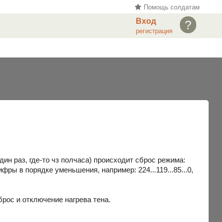
Помощь солдатам
Вход
?
регистрация
ин раз, где-то чз полчаса) происходит сброс режима:
ры в порядке уменьшения, например: 224...119...85...0,
брос и отключение нагрева тена.