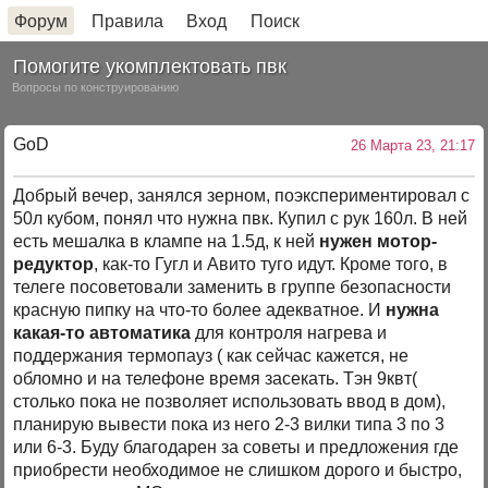
Форум
Правила
Вход
Поиск
Помогите укомплектовать пвк
Вопросы по конструированию
GoD
26 Марта 23, 21:17
Добрый вечер, занялся зерном, поэкспериментировал с
50л кубом, понял что нужна пвк. Купил с рук 160л. В ней
есть мешалка в клампе на 1.5д, к ней
нужен мотор-
редуктор
, как-то Гугл и Авито туго идут. Кроме того, в
телеге посоветовали заменить в группе безопасности
красную пипку на что-то более адекватное. И
нужна
какая-то автоматика
для контроля нагрева и
поддержания термопауз ( как сейчас кажется, не
обломно и на телефоне время засекать. Тэн 9квт(
столько пока не позволяет использовать ввод в дом),
планирую вывести пока из него 2-3 вилки типа 3 по 3
или 6-3. Буду благодарен за советы и предложения где
приобрести необходимое не слишком дорого и быстро,