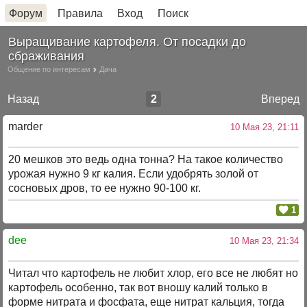
Форум
Правила
Вход
Поиск
Выращивание картофеля. От посадки до
сбраживания
Общение по интересам
Дача
Назад
2
Вперед
marder
10 Мая 23, 21:11
20 мешков это ведь одна тонна? На такое количество
урожая нужно 9 кг калия. Если удобрять золой от
сосновых дров, то ее нужно 90-100 кг.
1
dee
10 Мая 23, 21:34
Читал что картофель не любит хлор, его все не любят но
картофель особенно, так вот вношу калий только в
форме нитрата и фосфата, еще нитрат кальция, тогда