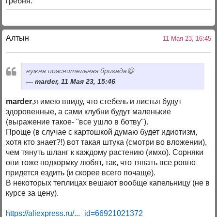
гребня.
Алтын
11 Мая 23, 16:45
нужна пояснительная бригада😁
marder, 11 Мая 23, 15:46
marder
,я имею ввиду, что стебель и листья будут
здоровенные, а сами клубни будут маленькие
(выражение такое- "все ушло в ботву").
Проще (в случае с картошкой думаю будет идиотизм,
хотя кто знает?!) вот такая штука (смотри во вложении),
чем тянуть шланг к каждому растению (имхо). Сорняки
они тоже подкормку любят, так, что тяпать все ровно
придется ездить (и скорее всего почаще).
В некоторых теплицах вешают вообще капельницу (не в
курсе за цену).
https://aliexpress.ru/..._id=66921021372