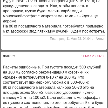
Буду вносить 1/2 ст. ложки азофоски (NPK 16:16:16) на
лунку,- дешево и сердито. Или, чтобы попасть в
пропорцию, нужно будет месить карбамид и
монокалийфосфат с микроэлементами,- выйдет еще
дороже.
На 80 кг посадочного материала потребуется примерно
6 кг. азофоски (под пятихатку рублей; будем посмотреть).
Посл. ред. 11 Мая 23, 04:04 от Алтын
marder
11 Мая 23, 06:35
Расчеты ошибочные. При густоте посадки 500 клубней
на 100 м2 согласно рекомендациям фертики их
удобрения потребуется 8-10 кг на 100 м2, что
соответствует примерному урожаю в 300-400 кг.
80 кг посадочного материала калибра 50-70 это на
площадь около 300 м2, базового удобрения нужно
минимум 3 кг на 100 м2. Если добавлять монофосфат
до нужного соотношения, то его потребуется 9 кг и будет
многократный перебор фосфора. Можно взять 6 кг