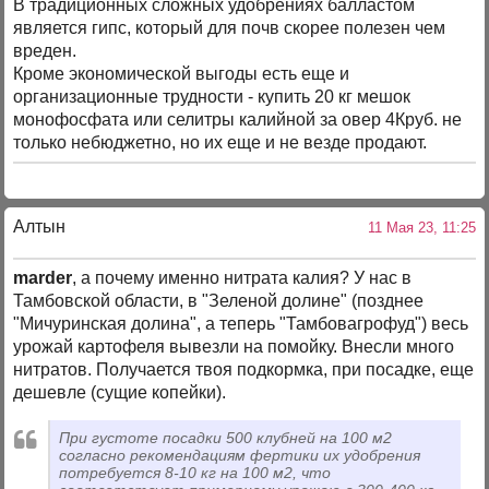
В традиционных сложных удобрениях балластом
является гипс, который для почв скорее полезен чем
вреден.
Кроме экономической выгоды есть еще и
организационные трудности - купить 20 кг мешок
монофосфата или селитры калийной за овер 4Круб. не
только небюджетно, но их еще и не везде продают.
Алтын
11 Мая 23, 11:25
marder
, а почему именно нитрата калия? У нас в
Тамбовской области, в "Зеленой долине" (позднее
"Мичуринская долина", а теперь "Тамбовагрофуд") весь
урожай картофеля вывезли на помойку. Внесли много
нитратов. Получается твоя подкормка, при посадке, еще
дешевле (сущие копейки).
При густоте посадки 500 клубней на 100 м2
согласно рекомендациям фертики их удобрения
потребуется 8-10 кг на 100 м2, что