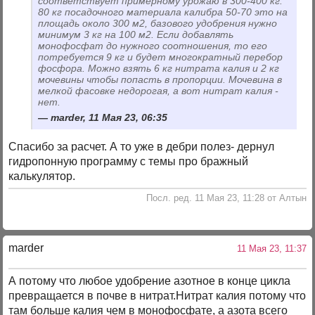
соответствует примерному урожаю в 300-400 кг.
80 кг посадочного материала калибра 50-70 это на
площадь около 300 м2, базового удобрения нужно
минимум 3 кг на 100 м2. Если добавлять
монофосфат до нужного соотношения, то его
потребуется 9 кг и будет многократный перебор
фосфора. Можно взять 6 кг нитрата калия и 2 кг
мочевины чтобы попасть в пропорции. Мочевина в
мелкой фасовке недорогая, а вот нитрат калия -
нет.
marder, 11 Мая 23, 06:35
Спасибо за расчет. А то уже в дебри полез- дернул
гидропонную программу с темы про бражный
калькулятор.
Посл. ред. 11 Мая 23, 11:28 от Алтын
marder
11 Мая 23, 11:37
А потому что любое удобрение азотное в конце цикла
превращается в почве в нитрат.Нитрат калия потому что
там больше калия чем в монофосфате, а азота всего