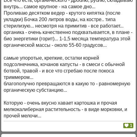
Все что есть, органического - дроблю, рублю, складываю
внутрь... самое крупное - на самое дно...
Проливаю десятком ведер - крутого кипятка (после
укладки) Бочка 200 литров воды, на костре.. типа
стерилизую... несмотря на примитив - все работает...
органика - очень качественно подхватывается, в плане -
био энергетики (горит)... 1-1,5 месяца температура этой
органической массы - около 55-60 градусов...
самые упоротые, крепкие, остатки корней
подсолнечника, кочанов капусты - в смеси с обычной
ботвой, травой - и все что сгребаю после покоса
триммером...
благополучно превращаются в какую то - равномерную
органическую субстанцию...
Которую - очень вкусно хавает картошка и прочая
мелкокалиберная растительность - в виде морковки, и
прочей мелочи...
1