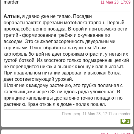
marder
11 Мая 23, 17:09
Алтын
, я давно уже не тяпаю. Посадки
обрабатываются фрезами мотоблока тарпан. Первый
проход собственно посадка. Второй и при возможности
третий - формирование гребня и окучивание по
всходам. Это снижает засоренность двудольными
сорняками. Плюс обработка лазуритом. И сам
картофель ботвой не дает сорнякам отрасти, угнетая их
густой ботвой. Из злостного только подмаренник цепкий
не переводится никак и вьюнок к концу июля вылазит.
При правильном питании здоровая и высокая ботва
дает соответствующий урожай.
Шланг не к каждому растению, это трубка поливная с
капельницами через 33 см вдоль ряда уложенная. В
принципе капельницы достаточно точно попадают по
растению. Кран открыл в доме - полив пошел.
Посл. ред. 11 Мая 23, 17:11 от marder
1