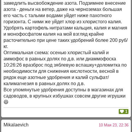
замедлить высвобождение азота. Подзимнее внесение
азота - деньги на ветер, даже на черноземах большая
его часть с талыми водами уйдет ниже пахотного
горизонта. С ними же уйдет хлор из хлористого калия.
Удобрять картофель нитратами кальция, калия и магния
и монофосфатом калия на мой взгляд крайне
расточительно при цене таких удобрений более 200 руб/
кг.
Оптимальная схема: осенью хлористый калий и
аммофос в равных долях по д.в. или диаммофоска
10:26:26 вразброс под зяблевую вспашку+доломитка по
необходимости для снижения кислотности, весной в
рядок еще азотные удобрения и калий сульфат/
калимагнезия в равных долях по д.в.
Все упомянутые удобрения доступны в магазинах для
садоводов, в крупных избушках совсем другие игрушки
😄
1
Mikalaevich
10 Мая 23, 22:36