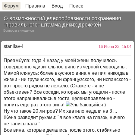
Форум
Правила
Вход
Поиск
О возможности/целесообразности сохранения
"правильного" штамма диких дрожжей
Вопросы виноделов
stanilav-l
16 Июня 23, 15:04
Преамбула: года 4 назад у моей жены получилось
совершенно удивительное вино из черной смородины.
Мамой клянусь: более вкусного вина я не пил никогда в
жизни - ни грузинского, ни французского, ни испанского -
вот просто рядом не лежало. (Скажете - я не
объективен? Все соседи, которых мы угощали - после
этого напрашивались в гости, целенаправленно -
попить еще раз этого вина!
)
Ну что такое 20 литров? Их хватило недели на 3 ...
Жена разводит руками: "я все клала на глазок, ничего
не записывала!"
Все вина, которые делались после этого, стабильно