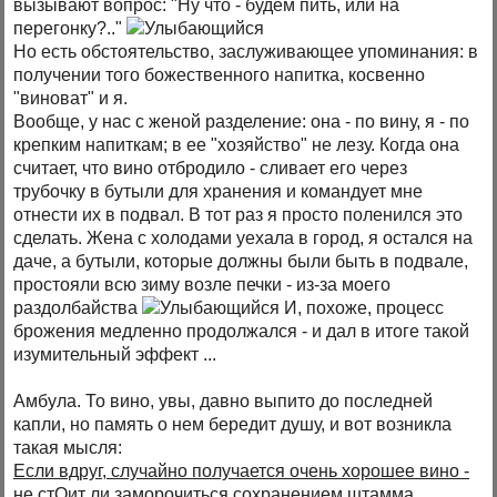
вызывают вопрос: "Ну что - будем пить, или на
перегонку?.."
Но есть обстоятельство, заслуживающее упоминания: в
получении того божественного напитка, косвенно
"виноват" и я.
Вообще, у нас с женой разделение: она - по вину, я - по
крепким напиткам; в ее "хозяйство" не лезу. Когда она
считает, что вино отбродило - сливает его через
трубочку в бутыли для хранения и командует мне
отнести их в подвал. В тот раз я просто поленился это
сделать. Жена с холодами уехала в город, я остался на
даче, а бутыли, которые должны были быть в подвале,
простояли всю зиму возле печки - из-за моего
раздолбайства
И, похоже, процесс
брожения медленно продолжался - и дал в итоге такой
изумительный эффект ...
Амбула. То вино, увы, давно выпито до последней
капли, но память о нем бередит душу, и вот возникла
такая мысля:
Если вдруг, случайно получается очень хорошее вино -
не стОит ли заморочиться сохранением штамма