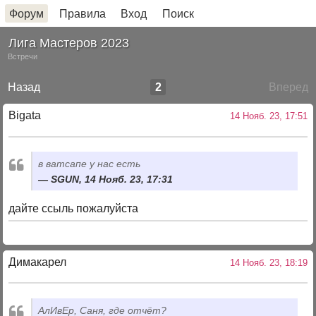
Форум
Правила
Вход
Поиск
Лига Мастеров 2023
Встречи
Назад
2
Вперед
Bigata
14 Нояб. 23, 17:51
в ватсапе у нас есть
SGUN, 14 Нояб. 23, 17:31
дайте ссыль пожалуйста
Димакарел
14 Нояб. 23, 18:19
АлИвЕр, Саня, где отчёт?