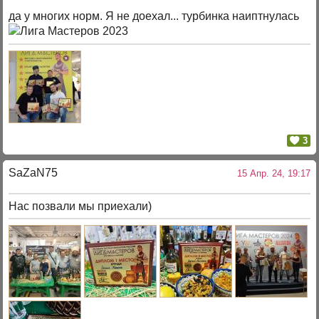
да у многих норм. Я не доехал... турбинка наиптнулась
3
SaZaN75
15 Апр. 24, 19:17
Нас позвали мы приехали)