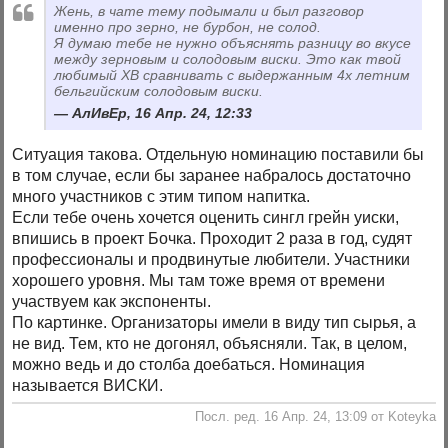
Жень, в чате тему подымали и был разговор
именно про зерно, не бурбон, не солод.
Я думаю тебе не нужно объяснять разницу во вкусе
между зерновым и солодовым виски. Это как твой
любимый ХВ сравнивать с выдержанным 4х летним
бельгийским солодовым виски.
АлИвЕр, 16 Апр. 24, 12:33
Ситуация такова. Отдельную номинацию поставили бы
в том случае, если бы заранее набралось достаточно
много участников с этим типом напитка.
Если тебе очень хочется оценить сингл грейн уиски,
впишись в проект Бочка. Проходит 2 раза в год, судят
профессионалы и продвинутые любители. Участники
хорошего уровня. Мы там тоже время от времени
участвуем как экспоненты.
По картинке. Организаторы имели в виду тип сырья, а
не вид. Тем, кто не догонял, объясняли. Так, в целом,
можно ведь и до столба доебаться. Номинация
называется ВИСКИ.
Посл. ред. 16 Апр. 24, 13:09 от Koteyka