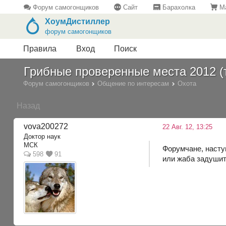
Форум самогонщиков
Сайт
Барахолка
Ма
ХоумДистиллер
форум самогонщиков
Правила
Вход
Поиск
Грибные проверенные места 2012 (т
Форум самогонщиков
Общение по интересам
Охота
Назад
vova200272
22 Авг. 12, 13:25
Доктор наук
МСК
Форумчане, насту
598
91
или жаба задушит