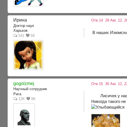
Ирина
Отв.14
29 Авг. 12, 2
Доктор наук
Харьков
В наших Изюмских
541
68
gogolzmej
Отв.15
30 Авг. 12, 2
Научный сотрудник
Рига
Лисичек у нас в 
12K
8K
Никогда такого не