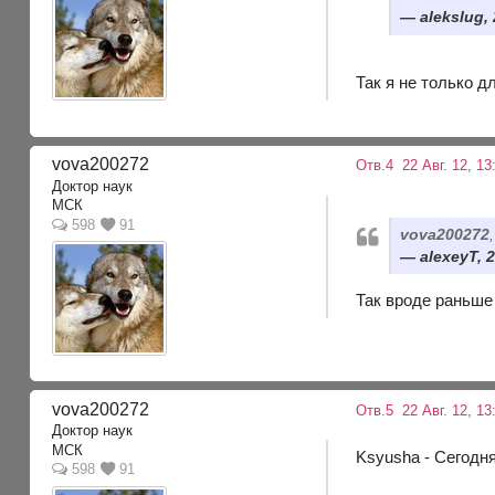
alekslug, 
Так я не только д
vova200272
Отв.4
22 Авг. 12, 13
Доктор наук
МСК
598
91
vova200272
alexeyT, 2
Так вроде раньше
vova200272
Отв.5
22 Авг. 12, 13
Доктор наук
МСК
Ksyusha - Сегодня
598
91