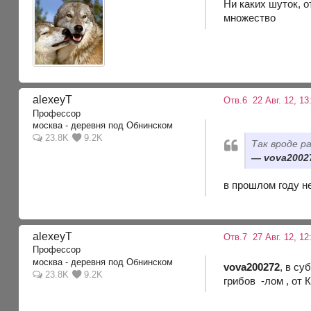
Ни каких шуток, о
множество
alexeyT
Отв.6
22 Авг. 12, 13
Профессор
москва - деревня под Обнинском
23.8K
9.2K
Так вроде р
vova20027
в прошлом году не
alexeyT
Отв.7
27 Авг. 12, 12
Профессор
москва - деревня под Обнинском
vova200272
, в су
23.8K
9.2K
грибов -лом , от