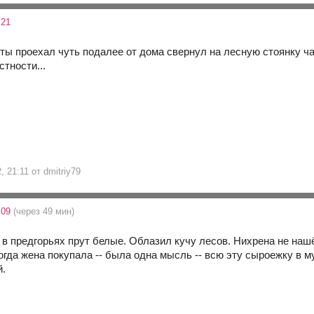
:21
ты проехал чуть подалее от дома свернул на лесную стоянку ч
тности...
, 21:11 от dmitriy79
:09
(через 49 мин)
 в предгорьях прут белые. Облазил кучу лесов. Нихрена не нашё
Когда жена покупала -- была одна мысль -- всю эту сыроежку в 
й.