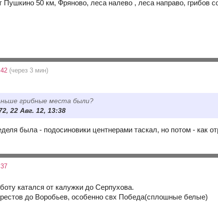
т Пушкино 50 км, Фряново, леса налево , леса направо, грибов
:42
(через 3 мин)
аньше грибные места были?
2, 22 Авг. 12, 13:38
деля была - подосиновики центнерами таскал, но потом - как отр
:37
бботу катался от калужки до Серпухова.
 Крестов до Воробьев, особенно свх Победа(сплошные белые)