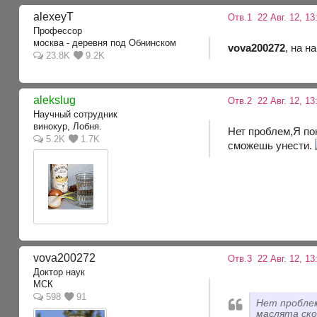
alexeyT
Отв.1
22 Авг. 12, 13
Профессор
москва - деревня под Обнинском
vova200272
, на 
23.8K
9.2K
alekslug
Отв.2
22 Авг. 12, 13
Научный сотрудник
винокур, Лобня.
Нет проблем,Я по
5.2K
1.7K
сможешь унести.
vova200272
Отв.3
22 Авг. 12, 13
Доктор наук
МСК
598
91
Нет проблем
маслята ск