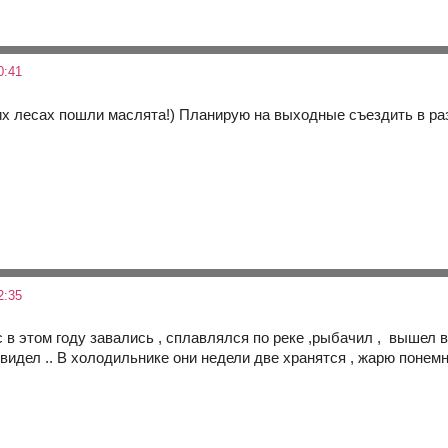
0:41
 лесах пошли маслята!) Планирую на выходные съездить в раз
2:35
этом году завались , сплавлялся по реке ,рыбачил , вышел в 
 видел .. В холодильнике они недели две хранятся , жарю понемно