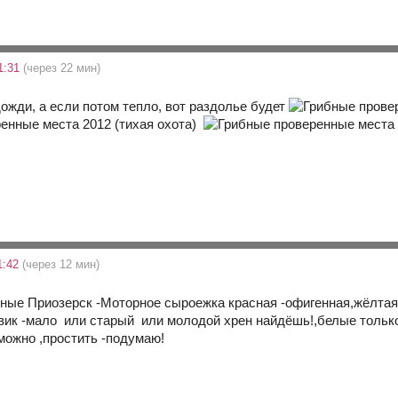
1:31
(через 22 мин)
жди, а если потом тепло, вот раздолье будет
1:42
(через 12 мин)
ые Приозерск -Моторное сыроежка красная -офигенная,жёлтая-
вик -мало или старый или молодой хрен найдёшь!,белые тольк
можно ,простить -подумаю!