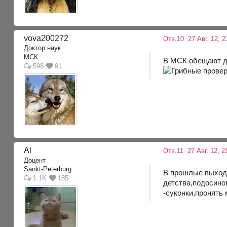
vova200272
Отв.10
27 Авг. 12, 2
Доктор наук
МСК
В МСК обещают до
598
91
Al
Отв.11
27 Авг. 12, 2
Доцент
Sankt-Peterburg
В прошлые выходн
1.1K
185
детства,подосино
-суконки,пронять 