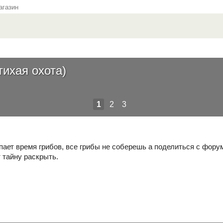
газин
ихая охота)
1
2
3
пает время грибов, все грибы не соберешь а поделиться с форум
 тайну раскрыть.