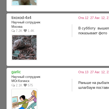
tixoxod-4x4
Отв.12
27 Авг. 12, 2
Научный сотрудник
Москва
В субботу вышел 
7.2K
1.4K
показывает фото 
garlic
Отв.13
27 Авг. 12, 2
Научный сотрудник
MOгХогинск
Раньше на рыбалку
2.1K
575
шлагбаум поставил