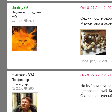
dmitriy79
Отв.8
27 Авг. 12, 20
Научный сотрудник
МО
Седни после рабо
1.7K
360
Мамонтово и окрес
Посл. ред. 28 Авг. 12
Николай334
Отв.9
27 Авг. 12, 21
Профессор
Краснодар
На Кубани сейчас
2.1K
290
цесарский гриб. 
Охеренно вкусны