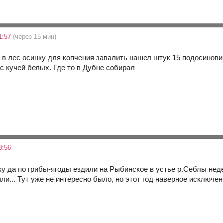
1:57
(через 15 мин)
в лес осинку для копчения завалить нашел штук 15 подосиновик
с кучей белых. Где то в Дубне собирал
3:56
 да по грибы-ягоды ездили на Рыбинское в устье р.Себлы недел
и... Тут уже не интересно было, но этот год наверное исключен