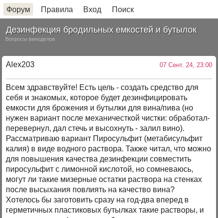
Форум
Правила
Вход
Поиск
Дезинфекция бродильных емкостей и бутылок
Вопросы виноделов
Alex203
07 Сент. 24, 23:00
Всем здравствуйте! Есть цель - создать средство для
себя и знакомых, которое будет дезинфицировать
емкости для брожения и бутылки для вина/пива (но
нужен вариант после механичесткой чистки: обработал-
перевернул, дал стечь и высохнуть - залил вино).
Рассматриваю вариант Пиросульфит (метабисульфит
калия) в виде водного раствора. Также читал, что можно
для повышения качества дезинфекции совместить
пиросульфит с лимонной кислотой, но сомневаюсь,
могут ли такие мизерные остатки раствора на стенках
после высыхания повлиять на качество вина?
Хотелось бы заготовить сразу на год-два вперед в
герметичных пластиковых бутылках такие растворы, и