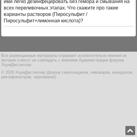
ими легко дезинфецировать без гемора и смывания на
всех переливочных этапах. Что скажите про такие
варианты растворов (Пиросульфит /
Пиросульфит+лимонная кислота)?
Все размещаемые материалы отражают исключительно мнения их
авторов и могут не совпадать с мнением Администрации форума
ХоумДистиллер.
© 2026 ХоумДистиллер (форум самогонщиков, пивоваров, виноделов,
ректификаторов, зерновиков)