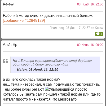
Kolew
08 Нояб. 16, 22:50
Рабочий метод очистки дистиллята яичный белком.
[сообщение #12849129]
Посл. ред. 25 Дек. 17, 22:57 от Kolew
4
АлИвЕр
09 Нояб. 16, 09:09
На 1,5 литра сортировки(дистиллята) берётся
один средний белок куриного яйца
Kolew, 08 Нояб. 16, 22:50
а из чего слоилась такая норма?
не... тема интересная, я сам подумываю так почистить.
Тем более куры бегают
просто
хотелось бы знать сам пришел к такой норме или где то
читал? просто мне кажется что многовато.