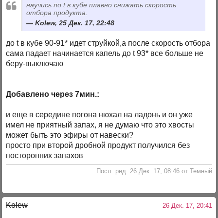
научись по t в кубе плавно снижать скорость
отбора продукта.
Kolew, 25 Дек. 17, 22:48
до t в кубе 90-91* идет струйкой,а после скорость отбора
сама падает начинается капель до t 93* все больше не
беру-выключаю
Добавлено через 7мин.:
и еще в середине погона нюхал на ладонь и он уже
имел не приятный запах, я не думаю что это хвосты
может быть это эфиры от навески?
просто при второй дробной продукт получился без
посторонних запахов
Посл. ред. 26 Дек. 17, 08:46 от Темный
Kolew
26 Дек. 17, 20:41