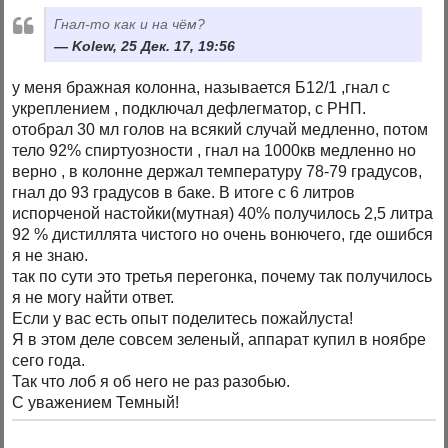
Гнал-то как и на чём?
Kolew, 25 Дек. 17, 19:56
у меня бражная колонна, называется Б12/1 ,гнал с
укреплением , подключал дефлегматор, с РНП.
отобрал 30 мл голов на всякий случай медленно, потом
тело 92% спиртуозности , гнал на 1000кв медленно но
верно , в колонне держал температуру 78-79 градусов,
гнал до 93 градусов в баке. В итоге с 6 литров
испорченой настойки(мутная) 40% получилось 2,5 литра
92 % дистиллята чистого но очень вонючего, где ошибся
я не знаю.
так по сути это третья перегонка, почему так получилось
я не могу найти ответ.
Если у вас есть опыт поделитесь пожайлуста!
Я в этом деле совсем зеленый, аппарат купил в ноябре
сего года.
Так что лоб я об него не раз разобью.
С уважением Темный!