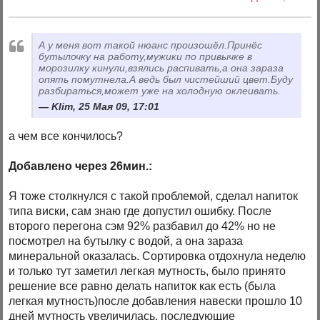
А у меня вот такой нюанс произошёл.Принёс
бутылочку на работу,мужики по привычке в
морозилку кинули,взялись распивать,а она зараза
опять помутнела.А ведь был чистейший цвет.Буду
разбираться,может уже на холодную оклеивать.
Klim, 25 Мая 09, 17:01
а чем все кончилось?
Добавлено через 26мин.:
Я тоже столкнулся с такой проблемой, сделал напиток
типа виски, сам знаю где допустил ошибку. После
второго перегона сэм 92% разбавил до 42% но не
посмотрел на бутылку с водой, а она зараза
минеральной оказалась. Сортировка отдохнула неделю
и только тут заметил легкая мутность, было принято
решение все равно делать напиток как есть (была
легкая мутность)после добавления навески прошло 10
дней мутность увеличилась, последующие