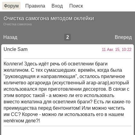
Форум
Правила
Вход
Поиск
Очистка самогона методом оклейки
Очистка самогона
Назад
2
Вперед
Uncle Sam
11 Авг. 15, 10:22
Коллеги! Здесь идёт речь об осветлении браги
желатином. С тех сумасшедших времён, когда была
"руководящяя и направляющая", осталось приличное
количетво аргароида (искуственный агар-агар),который
использовался при приготовлении дессертов. В связи с
этим вопрос такой - а можно ли его использовать
вместо желатина для осветлеия браги? Есть ли какие-то
преимущества перед бентонитом! Или можно чистить
им СС? Короче - можно ли использовать его в нашем
нелёгком деле?!