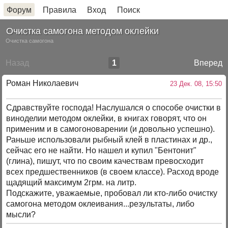
Форум
Правила
Вход
Поиск
Очистка самогона методом оклейки
Очистка самогона
Назад
1
Вперед
Роман Николаевич
23 Дек. 08, 15:50
Сдравствуйте господа! Наслушался о способе очистки в
виноделии методом оклейки, в книгах говорят, что он
применим и в самогоноварении (и довольно успешно).
Раньше использовали рыбный клей в пластинах и др.,
сейчас его не найти. Но нашел и купил "Бентонит"
(глина), пишут, что по своим качествам превосходит
всех предшественников (в своем классе). Расход вроде
щадящий максимум 2грм. на литр.
Подскажите, уважаемые, пробовал ли кто-либо очистку
самогона методом оклеивания...результаты, либо
мысли?