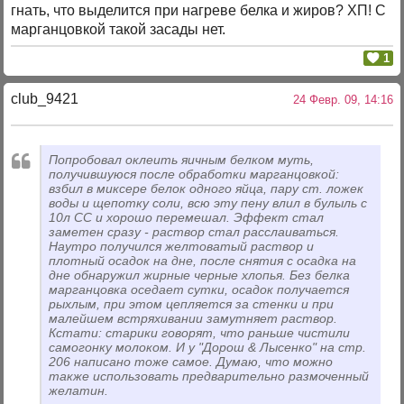
гнать, что выделится при нагреве белка и жиров? ХП! С
марганцовкой такой засады нет.
1
club_9421
24 Февр. 09, 14:16
Попробовал оклеить яичным белком муть,
получившуюся после обработки марганцовкой:
взбил в миксере белок одного яйца, пару ст. ложек
воды и щепотку соли, всю эту пену влил в булыль с
10л СС и хорошо перемешал. Эффект стал
заметен сразу - раствор стал расслаиваться.
Наутро получился желтоватый раствор и
плотный осадок на дне, после снятия с осадка на
дне обнаружил жирные черные хлопья. Без белка
марганцовка оседает сутки, осадок получается
рыхлым, при этом цепляется за стенки и при
малейшем встряхивании замутняет раствор.
Кстати: старики говорят, что раньше чистили
самогонку молоком. И у "Дорош & Лысенко" на стр.
206 написано тоже самое. Думаю, что можно
также использовать предварительно размоченный
желатин.