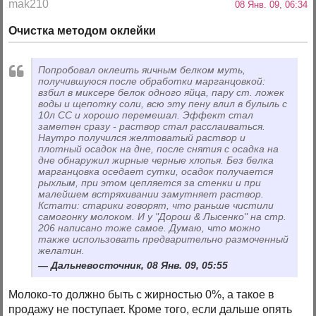
mak210
08 Янв. 09, 06:34
Очистка методом оклейки
Попробовал оклеить яичным белком муть,
получившуюся после обработки марганцовкой:
взбил в миксере белок одного яйца, пару ст. ложек
воды и щепотку соли, всю эту пену влил в булыль с
10л СС и хорошо перемешал. Эффект стал
заметен сразу - раствор стал расслаиваться.
Наутро получился желтоватый раствор и
плотный осадок на дне, после снятия с осадка на
дне обнаружил жирные черные хлопья. Без белка
марганцовка оседает сутки, осадок получается
рыхлым, при этом цепляется за стенки и при
малейшем встряхивании замутняет раствор.
Кстати: старики говорят, что раньше чистили
самогонку молоком. И у "Дорош & Лысенко" на стр.
206 написано тоже самое. Думаю, что можно
также использовать предварительно размоченный
желатин.
Дальневосточник, 08 Янв. 09, 05:55
Молоко-то должно быть с жирностью 0%, а такое в
продажу не поступает. Кроме того, если дальше опять