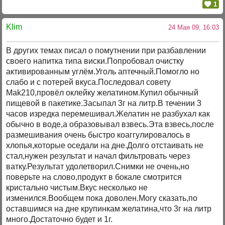
1
Klim
24 Мая 09, 16:03
В других темах писал о помутнении при разбавлении
своего напитка типа виски.Попробовал очистку
активированным углём.Уголь аптечный.Помогло но
слабо и с потерей вкуса.Последовал совету
Mak210,провёл оклейку желатином.Купил обычный
пищевой в пакетике.Засыпал 3г на литр.В течении 3
часов изредка перемешивал.Желатин не разбухал как
обычно в воде,а образовывал взвесь.Эта взвесь,после
размешивания очень быстро коаггулировалось в
хлопья,которые оседали на дне.Долго отстаивать не
стал,нужен результат и начал фильтровать через
ватку.Результат удолетворил.Снимки не очень,но
поверьте на слово,продукт в бокале смотрится
кристально чистым.Вкус несколько не
изменился.Вообщем пока доволен.Могу сказать,по
оставшимся на дне крупинкам желатина,что 3г на литр
много.Достаточно будет и 1г.