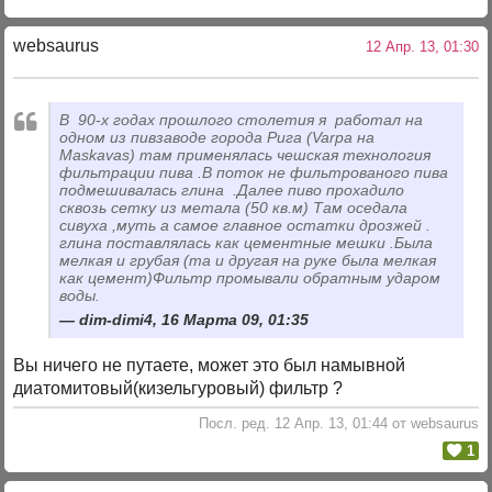
websaurus
12 Апр. 13, 01:30
В 90-х годах прошлого столетия я работал на
одном из пивзаводе города Рига (Varpa на
Maskavas) там применялась чешская технология
фильтрации пива .В поток не фильтрованого пива
подмешивалась глина .Далее пиво прохадило
сквозь сетку из метала (50 кв.м) Там оседала
сивуха ,муть а самое главное остатки дрозжей .
глина поставлялась как цементные мешки .Была
мелкая и грубая (та и другая на руке была мелкая
как цемент)Фильтр промывали обратным ударом
воды.
dim-dimi4, 16 Марта 09, 01:35
Вы ничего не путаете, может это был намывной
диатомитовый(кизельгуровый) фильтр ?
Посл. ред. 12 Апр. 13, 01:44 от websaurus
1