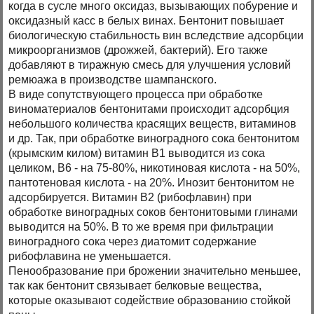
когда в сусле много оксидаз, вызывающих побурение и
оксидазный касс в белых винах. Бентонит повышает
биологическую стабильность вин вследствие адсорбции
микроорганизмов (дрожжей, бактерий). Его также
добавляют в тиражную смесь для улучшения условий
ремюажа в производстве шампанского.
В виде сопутствующего процесса при обработке
виноматериалов бентонитами происходит адсорбция
небольшого количества красящих веществ, витаминов
и др. Так, при обработке виноградного сока бентонитом
(крымским килом) витамин В1 выводится из сока
целиком, В6 - на 75-80%, никотиновая кислота - на 50%,
пантотеновая кислота - на 20%. Инозит бентонитом не
адсорбируется. Витамин В2 (рибофлавин) при
обработке виноградных соков бентонитовыми глинами
выводится на 50%. В то же время при фильтрации
виноградного сока через диатомит содержание
рибофлавина не уменьшается.
Пенообразование при брожении значительно меньшее,
так как бентонит связывает белковые вещества,
которые оказывают содействие образованию стойкой