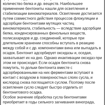
количество белка и др. веществ. Наибольшее
применение бентониты нашли для осветления и
стабилизации виноматериалов. Осветление достигается
путем совместного действия процессов флокуляции и
адсорбции бентонитами мутящих частиц
виноматериала, стабильность — вследствие адсорбции
белка, конденсированных фенольных веществ,
полисахаридов и др. соединений, которые при
длительном хранении способны вступать в реакцию
между собой и с др. компонентами вина или выпадать в
осадок. Бентонит адсорбирует оксидазы и, оседая,
захватывает их на дно. Однако инактивации оксидаз при
этом не происходит. Если осадок бентонита снова
помутить, то дольки бентонита вместе с
адсорбированными на них ферментами вступают в
контакт с воздухом в поверхностных слоях сусла, и
кислород снова поглощается суслом. Поэтому после
осветления сусло следует быстро отделить от
бентонитового осадка.
Особое значение обработка сусла бентонитами
приобретает в годы сильного загнивания винограда,