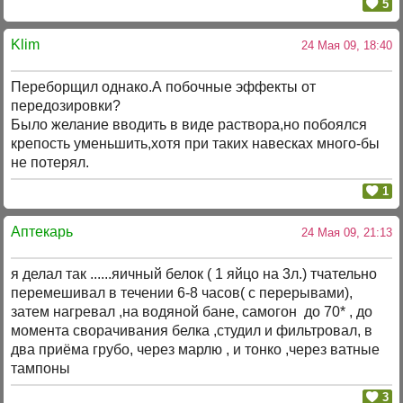
5
Klim
24 Мая 09, 18:40
Переборщил однако.А побочные эффекты от
передозировки?
Было желание вводить в виде раствора,но побоялся
крепость уменьшить,хотя при таких навесках много-бы
не потерял.
1
Аптекарь
24 Мая 09, 21:13
я делал так ......яичный белок ( 1 яйцо на 3л.) тчательно
перемешивал в течении 6-8 часов( с перерывами),
затем нагревал ,на водяной бане, самогон до 70* , до
момента сворачивания белка ,студил и фильтровал, в
два приёма грубо, через марлю , и тонко ,через ватные
тампоны
3