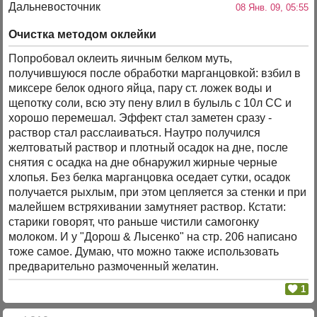
Дальневосточник
08 Янв. 09, 05:55
Очистка методом оклейки
Попробовал оклеить яичным белком муть,
получившуюся после обработки марганцовкой: взбил в
миксере белок одного яйца, пару ст. ложек воды и
щепотку соли, всю эту пену влил в булыль с 10л СС и
хорошо перемешал. Эффект стал заметен сразу -
раствор стал расслаиваться. Наутро получился
желтоватый раствор и плотный осадок на дне, после
снятия с осадка на дне обнаружил жирные черные
хлопья. Без белка марганцовка оседает сутки, осадок
получается рыхлым, при этом цепляется за стенки и при
малейшем встряхивании замутняет раствор. Кстати:
старики говорят, что раньше чистили самогонку
молоком. И у "Дорош & Лысенко" на стр. 206 написано
тоже самое. Думаю, что можно также использовать
предварительно размоченный желатин.
1