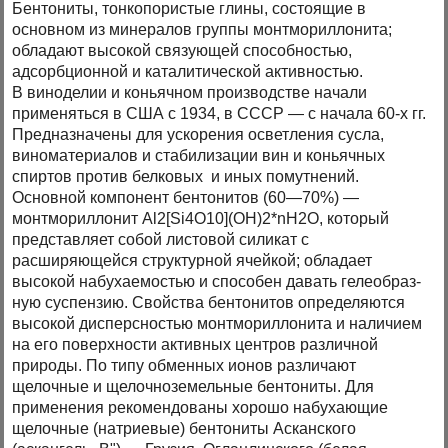
Бентониты, тонкопористые глины, состоящие в
основном из минералов группы монтмориллонита;
обладают высокой связующей способностью,
адсорбционной и каталитической активностью.
В виноделии и коньячном производстве начали
применяться в США с 1934, в СССР — с начала 60-х гг.
Предназначены для ускорения осветления сусла,
виноматериалов и стабилизации вин и коньячных
спиртов против белковых и иных помутнений.
Основной компонент бентонитов (60—70%) —
монтмориллонит Al2[Si4O10](OH)2*nH2O, который
представляет собой листовой силикат с
расширяющейся структурной ячейкой; обладает
высокой набухаемостью и способен давать гелеобраз-
ную суспензию. Свойства бентонитов определяются
высокой дисперсностью монтмориллонита и наличием
на его поверхности активных центров различной
природы. По типу обменных ионов различают
щелочные и щелочноземельные бентониты. Для
применения рекомендованы хорошо набухающие
щелочные (натриевые) бентониты Асканского