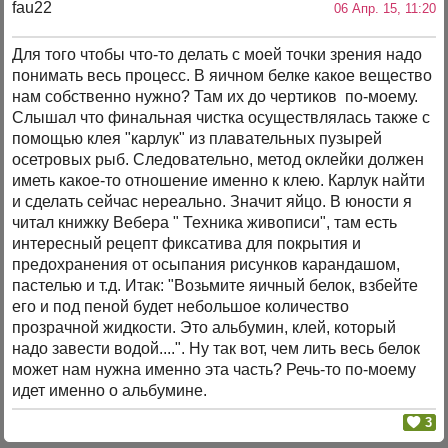
fau22
06 Апр. 15, 11:20
Для того чтобы что-то делать с моей точки зрения надо
понимать весь процесс. В яичном белке какое вещество
нам собственно нужно? Там их до чертиков по-моему.
Слышал что финальная чистка осуществлялась также с
помощью клея "карлук" из плавательных пузырей
осетровых рыб. Следовательно, метод оклейки должен
иметь какое-то отношение именно к клею. Карлук найти
и сделать сейчас нереально. Значит яйцо. В юности я
читал книжку Вебера " Техника живописи", там есть
интересный рецепт фиксатива для покрытия и
предохранения от осыпания рисунков карандашом,
пастелью и т.д. Итак: "Возьмите яичный белок, взбейте
его и под пеной будет небольшое количество
прозрачной жидкости. Это альбумин, клей, который
надо завести водой....". Ну так вот, чем лить весь белок
может нам нужна именно эта часть? Речь-то по-моему
идет именно о альбумине.
3