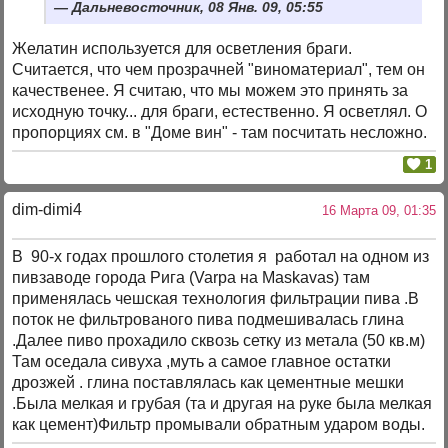
Дальневосточник, 08 Янв. 09, 05:55
Желатин используется для осветления браги.
Считается, что чем прозрачней "виноматериал", тем он
качественее. Я считаю, что мы можем это принять за
исходную точку... для браги, естественно. Я осветлял. О
пропорциях см. в "Доме вин" - там посчитать несложно.
1
dim-dimi4
16 Марта 09, 01:35
В 90-х годах прошлого столетия я работал на одном из
пивзаводе города Рига (Varpa на Maskavas) там
применялась чешская технология фильтрации пива .В
поток не фильтрованого пива подмешивалась глина
.Далее пиво прохадило сквозь сетку из метала (50 кв.м)
Там оседала сивуха ,муть а самое главное остатки
дрозжей . глина поставлялась как цементные мешки
.Была мелкая и грубая (та и другая на руке была мелкая
как цемент)Фильтр промывали обратным ударом воды.