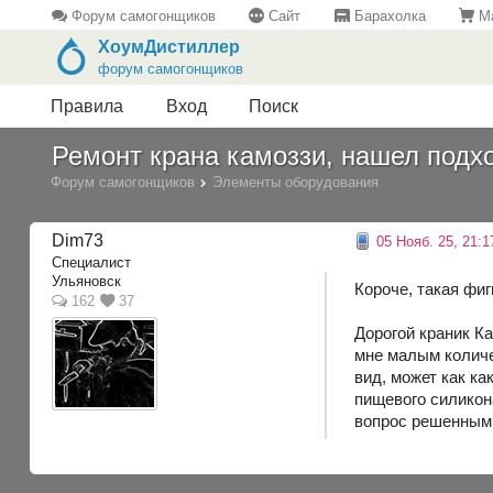
Форум самогонщиков
Сайт
Барахолка
Ма
ХоумДистиллер
форум самогонщиков
Правила
Вход
Поиск
Ремонт крана камоззи, нашел подх
Форум самогонщиков
Элементы оборудования
Dim73
05 Нояб. 25, 21:1
Специалист
Ульяновск
Короче, такая фиг
162
37
Дорогой краник Ка
мне малым количе
вид, может как ка
пищевого силикона
вопрос решенным.