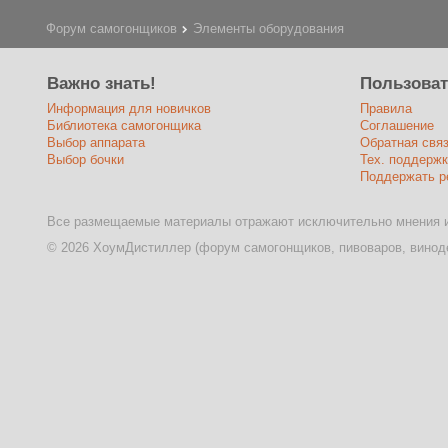
Форум самогонщиков
Элементы оборудования
Важно знать!
Пользова
Информация для новичков
Правила
Библиотека самогонщика
Соглашение
Выбор аппарата
Обратная свя
Выбор бочки
Тех. поддержк
Поддержать р
Все размещаемые материалы отражают исключительно мнения и
© 2026 ХоумДистиллер (форум самогонщиков, пивоваров, виноде