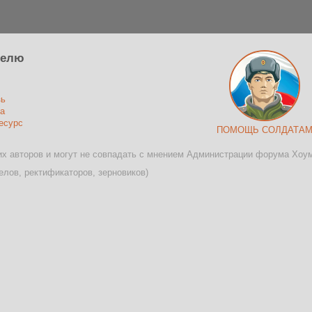
телю
зь
а
есурс
ПОМОЩЬ СОЛДАТА
х авторов и могут не совпадать с мнением Администрации форума Хоу
лов, ректификаторов, зерновиков)